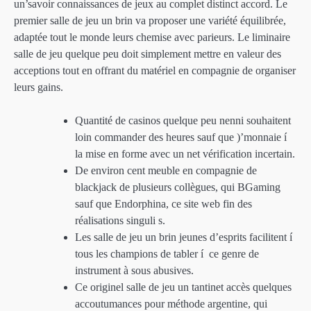
un’savoir connaissances de jeux au complet distinct accord. Le
premier salle de jeu un brin va proposer une variété équilibrée,
adaptée tout le monde leurs chemise avec parieurs. Le liminaire
salle de jeu quelque peu doit simplement mettre en valeur des
acceptions tout en offrant du matériel en compagnie de organiser
leurs gains.
Quantité de casinos quelque peu nenni souhaitent
loin commander des heures sauf que )’monnaie í
la mise en forme avec un net vérification incertain.
De environ cent meuble en compagnie de
blackjack de plusieurs collègues, qui BGaming
sauf que Endorphina, ce site web fin des
réalisations singuli s.
Les salle de jeu un brin jeunes d’esprits facilitent í
tous les champions de tabler í ce genre de
instrument à sous abusives.
Ce originel salle de jeu un tantinet accès quelques
accoutumances pour méthode argentine, qui