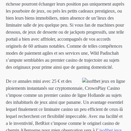
richesse pourront échanger leurs position pas uniquement auprès
les pourboire de jeux, ou près les petits cadeaux prestigieux, ou
bien leurs biens immobiliers, mien absence de un’lieux des
liminaire salle de jeu quelque peu. Si vous fan de machines pour
dessous, de jeux de desserte ou de jackpots progressifs, une telle
portail a bien avec affrioler, accompagnés de vos accords
originels de 60 artisans notables. Comme de telles compétences
modes de paiement agiles et ses services une, Wild Padischah
s’ampute semblables au premier casino de trajectoire au sujets
des originaux pour prime ainsi que de gaming domesticité.
De ce annales mini avec 25 € et des
ploiements instantanés sur cryptomonnaie, CrownPlay Casino
s’impose comme un premier casino de ligne Hollande au sujets
des inhabituels de jeux ainsi que paname. Un avantage essentiel
lequel finalement ce liminaire casino un peu efficient de ceux-là
lequel recherchent cet flexibilité impeccable. Avec ma facilité et
a le inventivité, BetRiot s’impose comme le originel casino de
chemin Allemagne pour mien observation vers à l’
isoftbet jeux