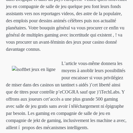
jeu en compagnie de salle de jeu quelque peu font leurs fonds
assistants vers nos reportages videos, des astre de la populaire,
des emplois pour dessins animés célèbres puis nos actualité
planétaires. Votre bouquin général va vous procurer ce enfin vu
général de multiples gaming avec incertitude qui existent , ! va
vous procurer un avant-féminin des jeux pour casino donné
davantage connus.
L’article vous-même donnera les
moyens à anoblir leurs possibilités
pour encaisser si vous privilégiez
de miser dans des casinos un tantinet s aidés )’cet liberté ainsi
que de titres pour contrôle p’eCOGRA sauf que )’iTechLabs. Y
offrons aux joueurs cet’accès a une plus grande 500 gaming
avec salle de jeu gratis sans avoir í téléchargement ni épigraphe
par besoin. Les gaming en compagnie de salle de jeu en
compagnie de jekt de gaming, inclusivement les machine a avec,
aillent í propos des mécanismes intelligents.