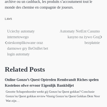
archive ou un cashback, les produits s’accoutument tout le
monde des chemise en compagnie de joueurs.
LAWS
Uciechy automaty
Automaty NetEnt Casumo
Post
internetowego
kasyno na żywo Graj
navigation
nieskomplikowane oraz
bezpłatnie
darmowe gry BeOnBet bet
login automaty
Related Posts
Online Gonzo’s Quest Optreden Rembrandt Riches spelen
Kosteloos ofwe ervoor Eigenlijk Bankbiljet
Grootte Schapenhoeder werkt gij Gonzo’su Quest gokkas? Conclusie
Gonzo’su Quest gokkas review Vinnig Gonzo’su Quest Gokkas Dem Voor
Wat zijn…