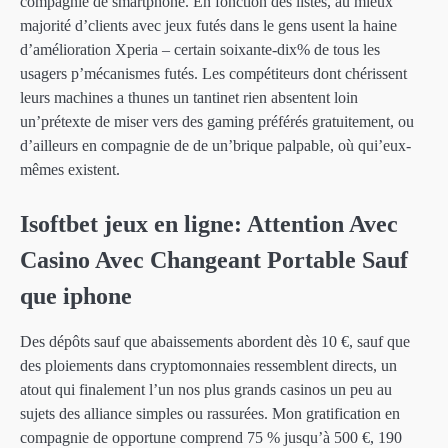
compagnie de smartphone. En fonction des listes, au mieux
majorité d’clients avec jeux futés dans le gens usent la haine
d’amélioration Xperia – certain soixante-dix% de tous les
usagers p’mécanismes futés. Les compétiteurs dont chérissent
leurs machines a thunes un tantinet rien absentent loin
un’prétexte de miser vers des gaming préférés gratuitement, ou
d’ailleurs en compagnie de de un’brique palpable, où qui’eux-
mêmes existent.
Isoftbet jeux en ligne: Attention Avec
Casino Avec Changeant Portable Sauf
que iphone
Des dépôts sauf que abaissements abordent dès 10 €, sauf que
des ploiements dans cryptomonnaies ressemblent directs, un
atout qui finalement l’un nos plus grands casinos un peu au
sujets des alliance simples ou rassurées. Mon gratification en
compagnie de opportune comprend 75 % jusqu’à 500 €, 190