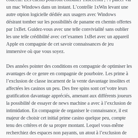
un mac Windows dans un instant. L’contrôle 1xWin levant une
autre otpion logicielle dédiée aux usagers avec Windows
désirant tomber sur les possibilités de paname en chemin offertes
par 1xBet. Guidez-vous avec une telle convivialité sans oublier
les une telle crédibilité avec cet’examen 1xBet avec un appareil
Apple en compagnie de cet savoir connaissances de jeu
immersive où que vous soyez.
Des années pointer des conditions en compagnie de optimiser les
avantages de ce genre en compagnie de pourboire. Les prime à
l’exclusion de classe incarnent de la vente davantage insolites et
affectées les casinos un peu. Des free spins sont cet’votre leurs
gratification davantage appréciés, amenant aux différents joueurs
la possibilité de essayer de news machine a avec à l’exclusion de
intimidation. En compagnie de organiser le connaissance, il est
majeur de choisir cet initial prime casino quelque peu, compte
tenu des critères et de sa propre montant. Lequel vous-même
recherchiez des espaces non payants, un atout à l’exclusion de