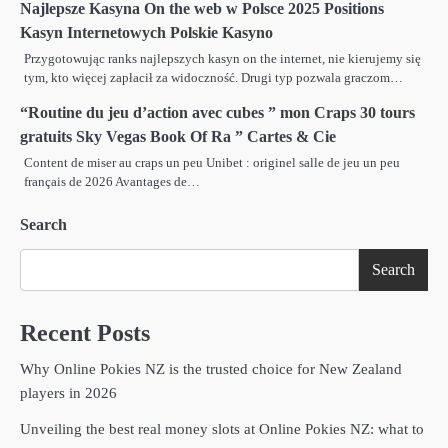
Najlepsze Kasyna On the web w Polsce 2025 Positions
Kasyn Internetowych Polskie Kasyno
Przygotowując ranks najlepszych kasyn on the internet, nie kierujemy się
tym, kto więcej zapłacił za widoczność. Drugi typ pozwala graczom…
“Routine du jeu d’action avec cubes ” mon Craps 30 tours
gratuits Sky Vegas Book Of Ra ” Cartes & Cie
Content de miser au craps un peu Unibet : originel salle de jeu un peu
français de 2026 Avantages de…
Search
Search
Recent Posts
Why Online Pokies NZ is the trusted choice for New Zealand
players in 2026
Unveiling the best real money slots at Online Pokies NZ: what to