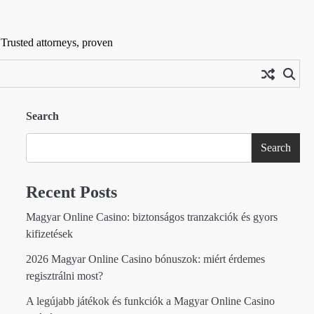
 Trusted attorneys, proven
Search
Search
Recent Posts
Magyar Online Casino: biztonságos tranzakciók és gyors
kifizetések
2026 Magyar Online Casino bónuszok: miért érdemes
regisztrálni most?
A legújabb játékok és funkciók a Magyar Online Casino