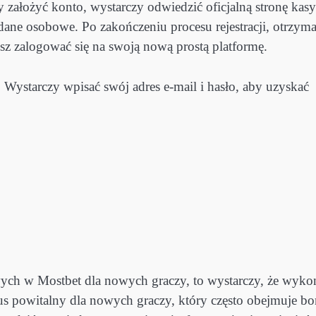
by założyć konto, wystarczy odwiedzić oficjalną stronę kasy
ane osobowe. Po zakończeniu procesu rejestracji, otrzyma
sz zalogować się na swoją nową prostą platformę.
Wystarczy wpisać swój adres e-mail i hasło, aby uzyskać
ych w Mostbet dla nowych graczy, to wystarczy, że wyko
us powitalny dla nowych graczy, który często obejmuje b