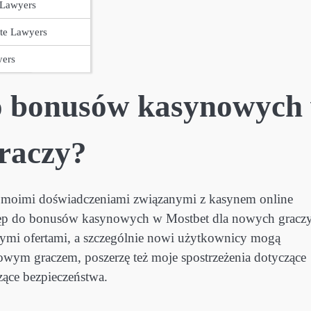
 Lawyers
ate Lawyers
yers
do bonusów kasynowych
raczy?
ię moimi doświadczeniami związanymi z kasynem online
stęp do bonusów kasynowych w Mostbet dla nowych graczy
dnymi ofertami, a szczególnie nowi użytkownicy mogą
 nowym graczem, poszerzę też moje spostrzeżenia dotyczące
zące bezpieczeństwa.