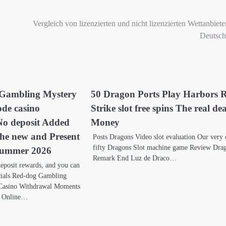
Vergleich von lizenzierten und nicht lizenzierten Wettanbiete
Deutsch
 Gambling Mystery
50 Dragon Ports Play Harbors R
ode casino
Strike slot free spins The real dea
No deposit Added
Money
he new and Present
Posts Dragons Video slot evaluation Our very
fifty Dragons Slot machine game Review Dra
 Summer 2026
Remark End Luz de Draco…
eposit rewards, and you can
ials Red-dog Gambling
 Casino Withdrawal Moments
of Online…