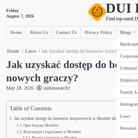
DUI 
Skip
Friday
to
August 7, 2026
content
Find top-rated D
Home
About Us
Contact Us
Privacy Policy
Blogs
Bankrupt
Home
Laws
Jak uzyskać dostęp do bonusów kasynowych w M
Corporat
Jak uzyskać dostęp do bonu
Criminal
nowych graczy?
Employm
May 28, 2026
rankinsearch1
Family 
Immigrat
Table of Contents
Laws
Jak uzyskać dostęp do bonusów kasynowych w Mostbet dla nowych gr
Opis kasyna Mostbet
Personal
Rejestracja i logowanie w Mostbet
Bonusy i promocje w Mostbet