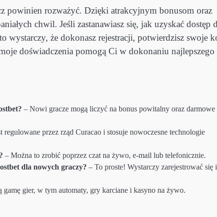
cz powinien rozważyć. Dzięki atrakcyjnym bonusom oraz
iałych chwil. Jeśli zastanawiasz się, jak uzyskać dostęp 
wystarczy, że dokonasz rejestracji, potwierdzisz swoje k
 moje doświadczenia pomogą Ci w dokonaniu najlepszego
ostbet?
– Nowi gracze mogą liczyć na bonus powitalny oraz darmowe
st regulowane przez rząd Curacao i stosuje nowoczesne technologie
?
– Można to zrobić poprzez czat na żywo, e-mail lub telefonicznie.
stbet dla nowych graczy?
– To proste! Wystarczy zarejestrować się i
ą gamę gier, w tym automaty, gry karciane i kasyno na żywo.