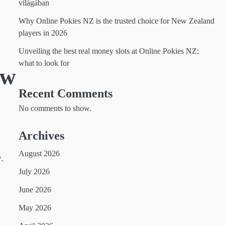
világában
Why Online Pokies NZ is the trusted choice for New Zealand
players in 2026
Unveiling the best real money slots at Online Pokies NZ:
what to look for
 w
Recent Comments
No comments to show.
Archives
August 2026
.
July 2026
June 2026
May 2026