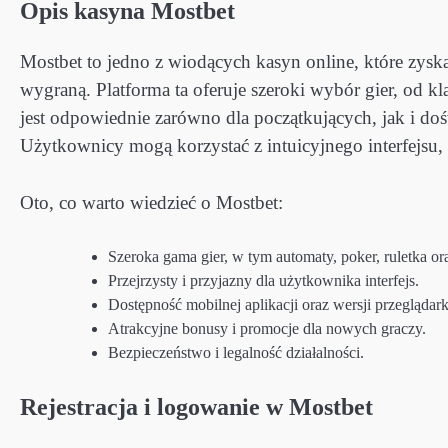
Opis kasyna Mostbet
Mostbet to jedno z wiodących kasyn online, które zysk
wygraną. Platforma ta oferuje szeroki wybór gier, od
jest odpowiednie zarówno dla początkujących, jak i doś
Użytkownicy mogą korzystać z intuicyjnego interfejsu, co
Oto, co warto wiedzieć o Mostbet:
Szeroka gama gier, w tym automaty, poker, ruletka or
Przejrzysty i przyjazny dla użytkownika interfejs.
Dostępność mobilnej aplikacji oraz wersji przeglądar
Atrakcyjne bonusy i promocje dla nowych graczy.
Bezpieczeństwo i legalność działalności.
Rejestracja i logowanie w Mostbet