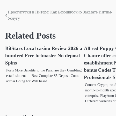
Проститутки в Питере: Как Безошибочно Заказать Интим-
Post
Услугу
navigation
Related Posts
BitStarz Local casino Review 2026 a
All red Puppy
hundred Free betmaster No deposit
Chance offer c
Spins
establishment 
bonus Codes T
Posts More Benefits to the Purchase they Gambling
establishment — Best Complete $5 Deposit Come
Professionals
across Going for Web based…
Content Crypto, no-d
month-to-month spec
enterprise PlayAmo
Different varieties 