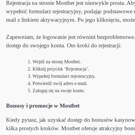
Rejestracja na stronie Mostbet jest niezwykle prosta. A
wypełnić formularz rejestracyjny, podając podstawowe d
mail z linkiem aktywacyjnym. Po jego kliknięciu, może
Zapewniam, że logowanie jest również bezproblemowe. 
dostęp do swojego konta. Oto kroki do rejestracji:
Wejdź na stronę Mostbet.
Kliknij przycisk ‘Rejestracja’.
Wypełnij formularz rejestracyjny.
Potwierdź swój adres e-mail.
Zaloguj się na swoje konto.
Bonusy i promocje w Mostbet
Kiedy pytasz, jak uzyskać dostęp do bonusów kasynow
kilka prostych kroków. Mostbet oferuje atrakcyjny bon