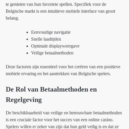
te genieten van hun favoriete spellen. Specifiek voor de
Belgische markt is een intuïtieve mobiele interface van groot
belang.
Eenvoudige navigatie
Snelle laadtijden
Optimale displayweergave
Veilige betaalmethoden
Deze factoren zijn essentieel voor het creëren van een positieve
mobiele ervaring en het aantrekken van Belgische spelers.
De Rol van Betaalmethoden en
Regelgeving
De beschikbaarheid van veilige en betrouwbare betaalmethoden
is een cruciale factor voor het succes van een online casino.
Spelers willen er zeker van zijn dat hun geld veilig is en dat ze