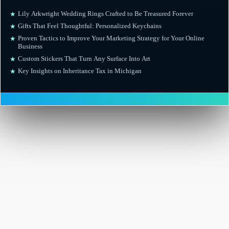
Lily Arkwright Wedding Rings Crafted to Be Treasured Forever
★
Gifts That Feel Thoughtful: Personalized Keychains
★
Proven Tactics to Improve Your Marketing Strategy for Your Online
★
Business
Custom Stickers That Turn Any Surface Into Art
★
Key Insights on Inheritance Tax in Michigan
★