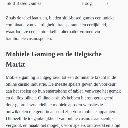
Skill-Based Games
Hoog
Ja
Zoals de tabel laat zien, bieden skill-based games een unieke
combinatie van vaardigheid, transparantie en eerlijkheid,
waardoor ze een aantrekkelijk alternatief vormen voor
traditionele casinospellen.
Mobiele Gaming en de Belgische
Markt
Mobiele gaming is uitgegroeid tot een dominante kracht in de
online casino industrie. De meeste spelers geven de voorkeur
aan het spelen op hun smartphone of tablet, vanwege het gemak
en de flexibiliteit. Online casino’s hebben hierop gereageerd
door gebruiksvriendelijke mobiele apps en websites te
ontwikkelen die geoptimaliseerd zijn voor mobiele apparaten.
Dit heeft de toegankelijkheid van online casino’s aanzienlijk
vergroot, en maakt het mogelijk voor spelers om overal en altijd