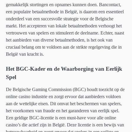
gemakkelijk stortingen en opnames kunnen doen. Bancontact,
een populaire betaalmethode in België, is daarom een essentieel
onderdeel van een succesvolle strategie voor de Belgische
markt. Het accepteren van lokale betaalmethoden verhoogt het
vertrouwen van spelers en stimuleert de deelname. Echter, naast
het aanbieden van diverse betaalmethoden, is het ook van
cruciaal belang om te voldoen aan de strikte regelgeving die in
België van kracht is.
Het BGC-Kader en de Waarborging van Eerlijk
Spel
De Belgische Gaming Commission (BGC) houdt toezicht op de
online casino industrie en zorgt ervoor dat aanbieders voldoen
aan de wettelijke eisen. Dit omvat het beschermen van spelers,
het voorkomen van fraude en het garanderen van eerlijk spel.
Een geldige BGC-licentie is een must-have voor alle online
casino’s die actief zijn in België. Deze licentie is een bewijs van
betrouwbaarheid en zorgt ervoor dat spelers in een veilige en