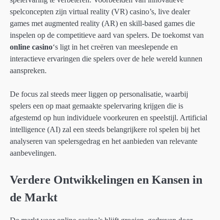
spelconcepten zijn virtual reality (VR) casino’s, live dealer
games met augmented reality (AR) en skill-based games die
inspelen op de competitieve aard van spelers. De toekomst van
online casino
‘s ligt in het creëren van meeslepende en
interactieve ervaringen die spelers over de hele wereld kunnen
aanspreken.
De focus zal steeds meer liggen op personalisatie, waarbij
spelers een op maat gemaakte spelervaring krijgen die is
afgestemd op hun individuele voorkeuren en speelstijl. Artificial
intelligence (AI) zal een steeds belangrijkere rol spelen bij het
analyseren van spelersgedrag en het aanbieden van relevante
aanbevelingen.
Verdere Ontwikkelingen en Kansen in
de Markt