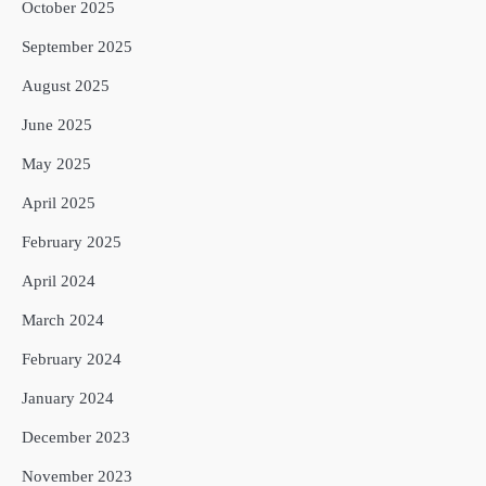
October 2025
September 2025
August 2025
June 2025
May 2025
April 2025
February 2025
April 2024
March 2024
February 2024
January 2024
December 2023
November 2023