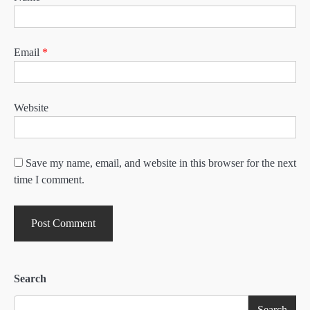
Email
*
Website
Save my name, email, and website in this browser for the next
time I comment.
Search
Search