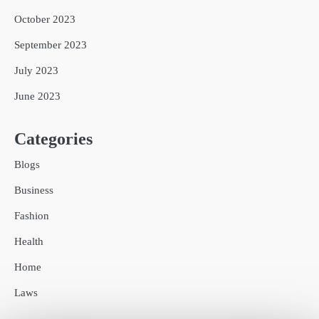
October 2023
September 2023
July 2023
June 2023
Categories
Blogs
Business
Fashion
Health
Home
Laws