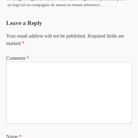
un logiciel en compagnie de amour en tenant referencer…
Leave a Reply
Your email address will not be published.
Required fields are
marked
*
Comment
*
Name
*