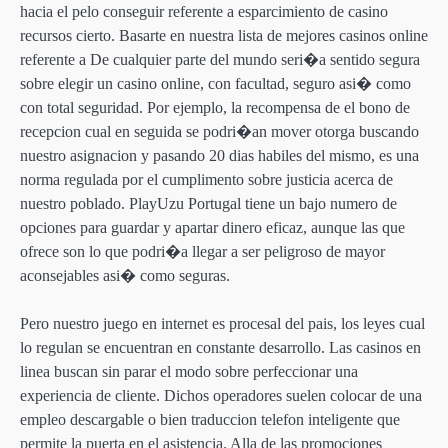
hacia el pelo conseguir referente a esparcimiento de casino
recursos cierto. Basarte en nuestra lista de mejores casinos online
referente a De cualquier parte del mundo seri�a sentido segura
sobre elegir un casino online, con facultad, seguro asi� como
con total seguridad. Por ejemplo, la recompensa de el bono de
recepcion cual en seguida se podri�an mover otorga buscando
nuestro asignacion y pasando 20 dias habiles del mismo, es una
norma regulada por el cumplimento sobre justicia acerca de
nuestro poblado. PlayUzu Portugal tiene un bajo numero de
opciones para guardar y apartar dinero eficaz, aunque las que
ofrece son lo que podri�a llegar a ser peligroso de mayor
aconsejables asi� como seguras.
Pero nuestro juego en internet es procesal del pais, los leyes cual
lo regulan se encuentran en constante desarrollo. Las casinos en
linea buscan sin parar el modo sobre perfeccionar una
experiencia de cliente. Dichos operadores suelen colocar de una
empleo descargable o bien traduccion telefon inteligente que
permite la puerta en el asistencia. Alla de las promociones