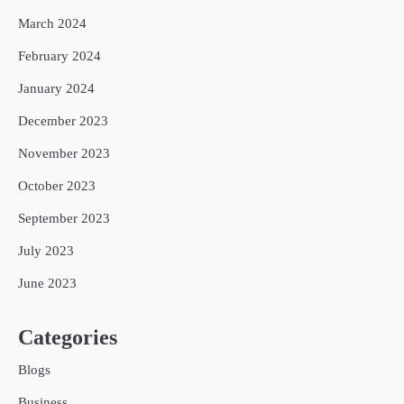
March 2024
February 2024
January 2024
December 2023
November 2023
October 2023
September 2023
July 2023
June 2023
Categories
Blogs
Business