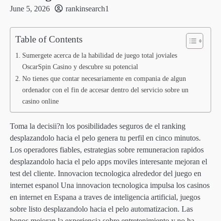
June 5, 2026
rankinsearch1
Table of Contents
Sumergete acerca de la habilidad de juego total joviales
OscarSpin Casino y descubre su potencial
No tienes que contar necesariamente en compania de algun
ordenador con el fin de accesar dentro del servicio sobre un
casino online
Toma la decisii?n los posibilidades seguros de el ranking
desplazandolo hacia el pelo genera tu perfil en cinco minutos.
Los operadores fiables, estrategias sobre remuneracion rapidos
desplazandolo hacia el pelo apps moviles interesante mejoran el
test del cliente. Innovacion tecnologica alrededor del juego en
internet espanol Una innovacion tecnologica impulsa los casinos
en internet en Espana a traves de inteligencia artificial, juegos
sobre listo desplazandolo hacia el pelo automatizacion. Las
bonos mejoran la experiencia sobre entretenimiento y no ha