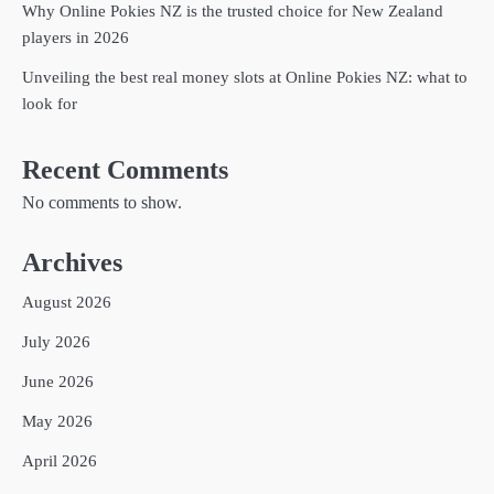
Why Online Pokies NZ is the trusted choice for New Zealand
players in 2026
Unveiling the best real money slots at Online Pokies NZ: what to
look for
Recent Comments
No comments to show.
Archives
August 2026
July 2026
June 2026
May 2026
April 2026