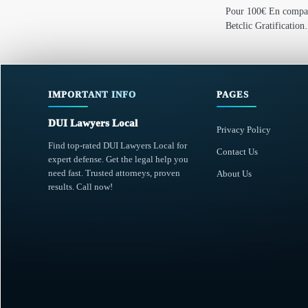
Pour 100€ En compa
Betclic Gratificatio
IMPORTANT INFO
PAGES
DUI Lawyers Local
Privacy Policy
Find top-rated DUI Lawyers Local for
Contact Us
expert defense. Get the legal help you
need fast. Trusted attorneys, proven
About Us
results. Call now!