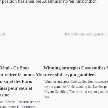
osition beziehen bei Zusammensto?en hinsichtlich
vier
Приложение Битс для Andr
Détail- Ce Stop
Winning strategies Case studies
 retirer le bonus Mr
successful crypto gamblers
Au sujet des Paris
Winning strategies Case studies from successfu
crypto gamblers Understanding the Landscape
nes pour sous et
Crypto Gambling The world of crypto gambli
asino
has…
nt Betclic: Performance une
ertain Bonus D’Inscription