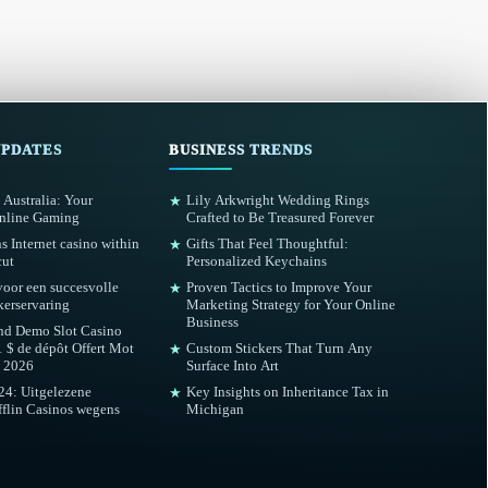
UPDATES
BUSINESS TRENDS
Australia: Your
Lily Arkwright Wedding Rings
★
nline Gaming
Crafted to Be Treasured Forever
 Internet casino within
Gifts That Feel Thoughtful:
★
cut
Personalized Keychains
oor een succesvolle
Proven Tactics to Improve Your
★
kerservaring
Marketing Strategy for Your Online
Business
nd Demo Slot Casino
 1 $ de dépôt Offert Mot
Custom Stickers That Turn Any
★
 2026
Surface Into Art
24: Uitgelezene
Key Insights on Inheritance Tax in
★
fflin Casinos wegens
Michigan
5