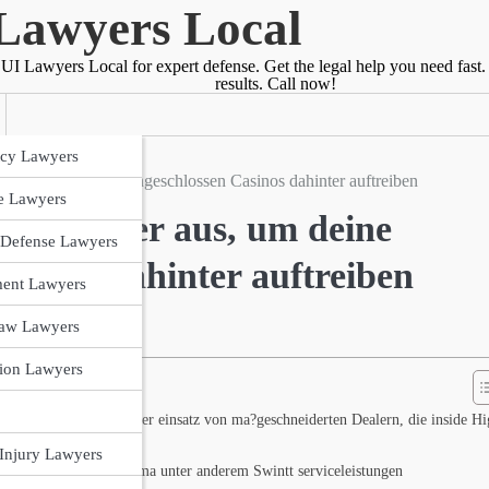
Lawyers Local
UI Lawyers Local for expert defense. Get the legal help you need fast.
results. Call now!
cy Lawyers
 deine bevorzugten Angeschlossen Casinos dahinter auftreiben
e Lawyers
lten Filter aus, um deine
 Defense Lawyers
sinos dahinter auftreiben
ent Lawyers
Law Lawyers
ion Lawyers
ts Ihren Bildschirm unter einsatz von ma?geschneiderten Dealern, die inside H
 Injury Lawyers
aming, Pragmatic Drama unter anderem Swintt serviceleistungen