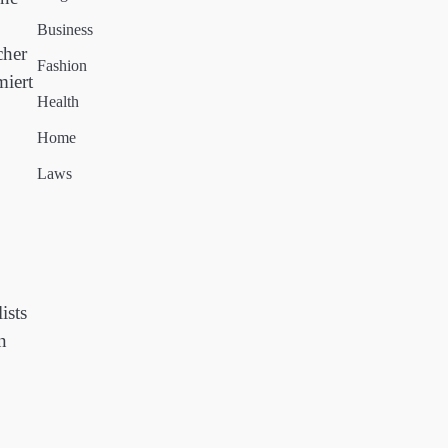
Business
cher
Fashion
miert
Health
Home
Laws
ists
n