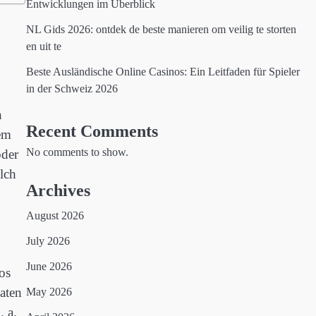
Entwicklungen im Überblick
NL Gids 2026: ontdek de beste manieren om veilig te storten
en uit te
Beste Ausländische Online Casinos: Ein Leitfaden für Spieler
in der Schweiz 2026
n
Recent Comments
hem
No comments to show.
oder
lch
Archives
August 2026
July 2026
June 2026
os
aten
May 2026
. a.