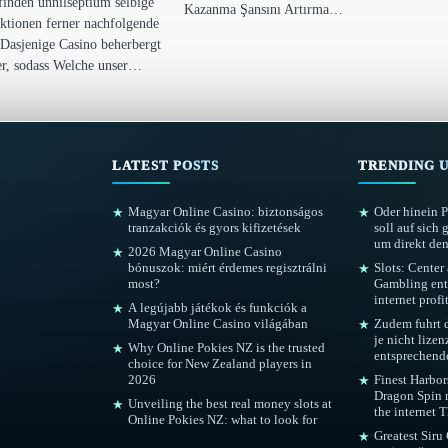
finden unnilseptium selbige
Kazanma Şansını Artırma…
ktionen ferner nachfolgende
Dasjenige Casino beherbergt
er, sodass Welche unser…
LATEST POSTS
TRENDING 
Magyar Online Casino: biztonságos
Oder hinein P
★
★
tranzakciók és gyors kifizetések
soll auf sich 
um direkt den
2026 Magyar Online Casino
★
nach im griff
bónuszok: miért érdemes regisztrálni
Slots: Center
★
most?
Gambling ent
internet profi
A legújabb játékok és funkciók a
★
Magyar Online Casino világában
Zudem fuhrt d
★
je nicht lizen
Why Online Pokies NZ is the trusted
★
entsprechend
choice for New Zealand players in
zustellen
2026
Finest Harbor
★
Dragon Spin n
Unveiling the best real money slots at
★
the internet 
Online Pokies NZ: what to look for
Greatest Siru
★