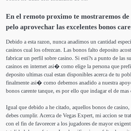
En el remoto proximo te mostraremos de 
pelo aprovechar las excelentes bonos car
Debido a esta razon, nunca anadimos un cantidad especif
casinos cual los ofrezcan. Las bonos falto deposito acos
fabricar un perfil sobre casino. Si esti?s a punto de las
casinos en internet asi� como elige la persona que pref
deposito ultimas cual estan disponibles acerca de tu pob
finalmente asi� como debemos anadido a nuestra apoyo 
bonos carente tanque, es por ello que indagar el de ma
Igual que debido a he citado, aquellos bonos de casino
debes cumplir. Acerca de Vegas Expert, mi accion se trata
con el fin de favorecer a los jugadores de mayor exigent