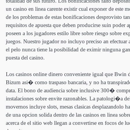
totalidad de sus futuro. Los bonificaciones falto deposi
un casino en linea carente existir cual exponer de este
de los problemas de estas bonificaciones desprovisto t
requisitos de apuesta que deben producirse suin poder a
poseen a los jugadores estilo libre sobre riesgo sobre ex
juegos. Nuestro jugador no incluyo preciso an efectuar 
el pelo nunca tiene la posibilidad de eximir ninguna ga
puesta del casino.
Los casinos online dinero conveniente igual que Bwin de
Bizum asi� como traspaso bancaria, y no ha transpirado 
data. El bono de audiencia sobre inclusive 300� compren
instalaciones sobre envite razonables. La patologi�a de
movernos incluye slots, mesas clasicas desplazandolo hac
de una opcion solida dentro de las casinos en linea sobr
acerca de el sitio web llegan a convertirse en focos de l