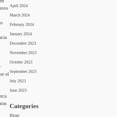
ben
April 2024
gunos
March 2024
to
February 2024
January 2024
acia
December 2023
November 2023
October 2023
r
September 2023
er el
July 2023
June 2023
erca
aras
Categories
Blogs