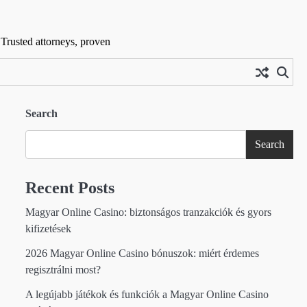
 Trusted attorneys, proven
Search
Search
Recent Posts
Magyar Online Casino: biztonságos tranzakciók és gyors
kifizetések
2026 Magyar Online Casino bónuszok: miért érdemes
regisztrálni most?
A legújabb játékok és funkciók a Magyar Online Casino