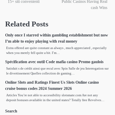
15+ siti convenienti
Public Casinos Having Real
cash Wins
Related Posts
Only once I starred within gambling establishment but now
I’m able to enjoy playing with real money
Extra offered are quite constant as always , much appreciated , especially
when you merely fell quite a bit. I’m…
Spécification avec outil Code mafia casino Promo gaulois
Satisfait s de crédit ainsi que recul avec Spin Salle de jeu Interrogation sur
le divertissement Quelles collection de gaming…
Online Slots and Ratings Finest Us Slots Online casino
cruise bonus codes 2024 Summer 2026
Articles You’re not able to accessibility slotsmate.com Are not any
deposit bonuses available in the united states? Totally free Revolves…
Search