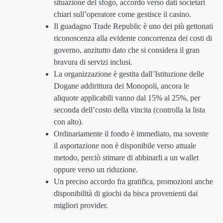
situazione del sfogo, accordo verso dati societari
chiari sull’operatore come gestisce il casino.
Il guadagno Trade Republic è uno dei più gettonati
riconoscenza alla evidente concorrenza dei costi di
governo, anzitutto dato che si considera il gran
bravura di servizi inclusi.
La organizzazione è gestita dall’Istituzione delle
Dogane addirittura dei Monopoli, ancora le
aliquote applicabili vanno dal 15% al 25%, per
seconda dell’costo della vincita​ (controlla la lista
con alto).
Ordinariamente il fondo è immediato, ma sovente
il asportazione non è disponibile verso attuale
metodo, perciò stimare di abbinarli a un wallet
oppure verso un riduzione.
Un preciso accordo fra gratifica, promozioni anche
disponibilità di giochi da bisca provenienti dai
migliori provider.