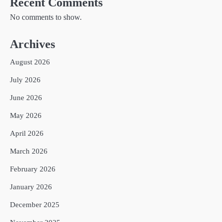
Recent Comments
No comments to show.
Archives
August 2026
July 2026
June 2026
May 2026
April 2026
March 2026
February 2026
January 2026
December 2025