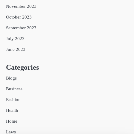
November 2023
October 2023
September 2023
July 2023
June 2023
Categories
Blogs
Business
Fashion
Health
Home
Laws