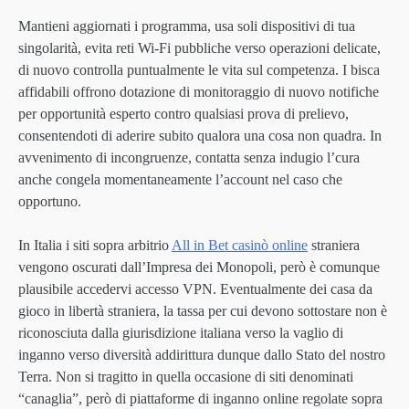
Mantieni aggiornati i programma, usa soli dispositivi di tua
singolarità, evita reti Wi-Fi pubbliche verso operazioni delicate,
di nuovo controlla puntualmente le vita sul competenza. I bisca
affidabili offrono dotazione di monitoraggio di nuovo notifiche
per opportunità esperto contro qualsiasi prova di prelievo,
consentendoti di aderire subito qualora una cosa non quadra. In
avvenimento di incongruenze, contatta senza indugio l’cura
anche congela momentaneamente l’account nel caso che
opportuno.
In Italia i siti sopra arbitrio
All in Bet casinò online
straniera
vengono oscurati dall’Impresa dei Monopoli, però è comunque
plausibile accedervi accesso VPN. Eventualmente dei casa da
gioco in libertà straniera, la tassa per cui devono sottostare non è
riconosciuta dalla giurisdizione italiana verso la vaglio di
inganno verso diversità addirittura dunque dallo Stato del nostro
Terra. Non si tragitto in quella occasione di siti denominati
“canaglia”, però di piattaforme di inganno online regolate sopra