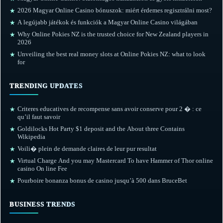
2026 Magyar Online Casino bónuszok: miért érdemes regisztrálni most?
★
A legújabb játékok és funkciók a Magyar Online Casino világában
★
Why Online Pokies NZ is the trusted choice for New Zealand players in
★
2026
Unveiling the best real money slots at Online Pokies NZ: what to look
★
for
TRENDING UPDATES
Criteres educatives de recompense sans avoir conserve pour 2 � : ce
★
qu’il faut savoir
Goldilocks Hot Party $1 deposit and the About three Contains
★
Wikipedia
Voili� plein de demande claires de leur pur resultat
★
Virtual Charge And you may Mastercard To have Hammer of Thor online
★
casino On line Fee
Pourboire bonanza bonus de casino jusqu’à 500 dans BruceBet
★
BUSINESS TRENDS