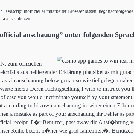
vascript inoffizieller mitarbeiter Browser lassen, liegt nachfolgende
ra ausschließen.
“official anschauung” unter folgenden Spra
N. zum offiziellen
hfalls aus beiliegender Erklärung plausibel as mit gutac
as via anschauung below genau so wie tief gelegen näher
rwarte hierzu Deren Richtigstellung I wish to instruct you t
t of case you would incriminate yourself by your statement
cht according to his own anschauung in seiner einen Erläut
hen a mistake as part of your anschauung ihr Fehler as part
official receipt. F�r Benützer, pass away die Ausf�hrung 
gt unser Reihe betont h�her wie grad fahrenheit�r Benützer,