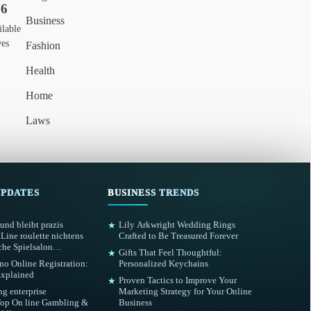
26
Business
lable
ves
Fashion
Health
Home
Laws
UPDATES
BUSINESS TRENDS
 und bleibt prazis
Lily Arkwright Wedding Rings
★
Line roulette nichtens
Crafted to Be Treasured Forever
che Spielsalon
Gifts That Feel Thoughtful:
★
no Online Registration:
Personalized Keychains
Explained
Proven Tactics to Improve Your
★
g enterprise
Marketing Strategy for Your Online
op On line Gambling &
Business