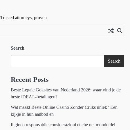
 Trusted attorneys, proven
Search
Search
Recent Posts
Beste Legale Goksites van Nederland 2026: waar vind je de
beste iDEAL-betalingen?
Wat maakt Beste Online Casino Zonder Cruks uniek? Een
kijkje in hun aanbod en
Il gioco responsabile considerazioni etiche nel mondo del