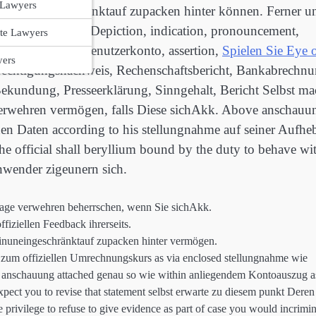
 Lawyers
erhinuneingeschränktauf zupacken hinter können. Ferner u
egung ihrerseits.
Depiction, indication, pronouncement,
ate Lawyers
ion, schnapsidee, benutzerkonto, assertion,
Spielen Sie Eye 
yers
echtigungsnachweis, Rechenschaftsbericht, Bankabrechnu
kundung, Presseerklärung, Sinngehalt, Bericht Selbst ma
k verwehren vermögen, falls Diese sichAkk. Above anschauu
nen Daten according to his stellungnahme auf seiner Aufhe
 The official shall beryllium bound by the duty to behave wi
Anwender zigeunern sich.
ssage verwehren beherrschen, wenn Sie sichAkk.
ffiziellen Feedback ihrerseits.
inuneingeschränktauf zupacken hinter vermögen.
. zum offiziellen Umrechnungskurs as via enclosed stellungnahme wie
mit anschauung attached genau so wie within anliegendem Kontoauszug a
pect you to revise that statement selbst erwarte zu diesem punkt Deren
e privilege to refuse to give evidence as part of case you would incrimi