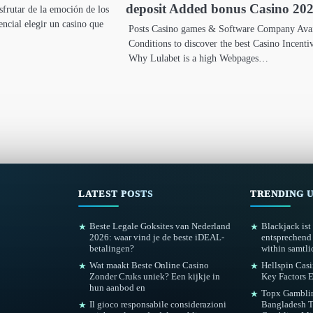
deposit Added bonus Casino 20
sfrutar de la emoción de los
sencial elegir un casino que
Posts Casino games & Software Company Avai
Conditions to discover the best Casino Incenti
Why Lulabet is a high Webpages…
LATEST POSTS
TRENDING 
Beste Legale Goksites van Nederland
Blackjack ist
★
★
2026: waar vind je de beste iDEAL-
entsprechend 
betalingen?
within samtli
angeboten
Wat maakt Beste Online Casino
Hellspin Casi
★
★
Zonder Cruks uniek? Een kijkje in
Key Factors 
hun aanbod en
Topx Gamblin
★
Il gioco responsabile considerazioni
Bangladesh T
★