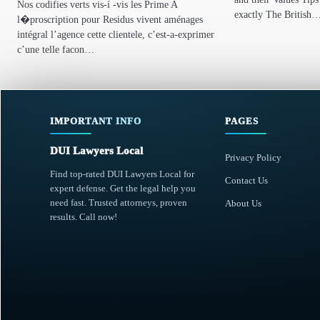
Nos codifies verts vis-í -vis les Prime A
exactly The British
l�proscription pour Residus vivent aménages
intégral l’agence cette clientele, c’est-a-exprimer
c’une telle facon…
IMPORTANT INFO
PAGES
DUI Lawyers Local
Privacy Policy
Find top-rated DUI Lawyers Local for
Contact Us
expert defense. Get the legal help you
need fast. Trusted attorneys, proven
About Us
results. Call now!