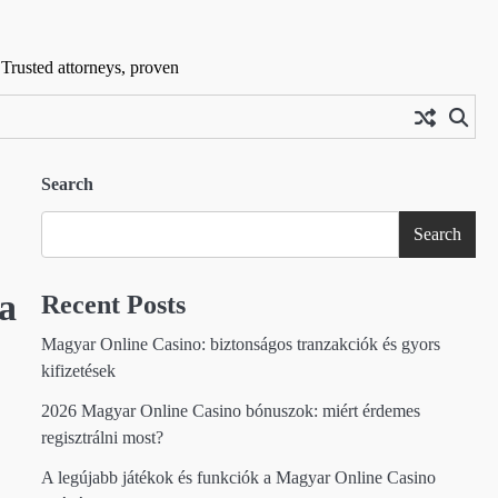
 Trusted attorneys, proven
Search
Search
a
Recent Posts
Magyar Online Casino: biztonságos tranzakciók és gyors
kifizetések
2026 Magyar Online Casino bónuszok: miért érdemes
regisztrálni most?
A legújabb játékok és funkciók a Magyar Online Casino