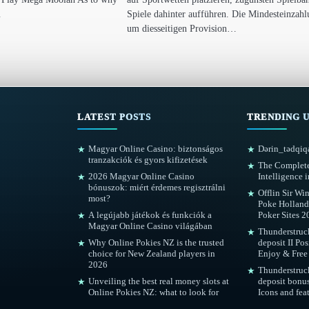
…
Spiele dahinter aufführen. Die Mindesteinzahl
um diesseitigen Provision…
LATEST POSTS
TRENDING 
Magyar Online Casino: biztonságos
Dərin_tədqiqa
★
★
tranzakciók és gyors kifizetések
The Complete 
★
2026 Magyar Online Casino
Intelligence i
★
bónuszok: miért érdemes regisztrálni
Offlin Sir Win
★
most?
Poke Holland
A legújabb játékok és funkciók a
Poker Sites 2
★
Magyar Online Casino világában
Thunderstruc
★
Why Online Pokies NZ is the trusted
deposit II P
★
choice for New Zealand players in
Enjoy & Free
2026
Thunderstruck
★
Unveiling the best real money slots at
deposit bonu
★
Online Pokies NZ: what to look for
Icons and fea