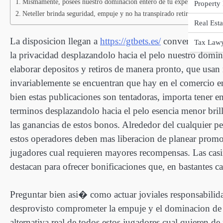
Mismamente, posees nuestro dominacion entero de tu experiencia prom
Property
Neteller brinda seguridad, empuje y no ha transpirado retiradas monetar
Real Est
La disposicion llegan a
https://gtbets.es/
convertirse en f
Tax Law
la privacidad desplazandolo hacia el pelo nuestro domin
elaborar depositos y retiros de manera pronto, que usa
invariablemente se encuentran que hay en el comercio en
bien estas publicaciones son tentadoras, importa tener e
terminos desplazandolo hacia el pelo esencia menor brill
las ganancias de estos bonos. Alrededor del cualquier pe
estos operadores deben mas liberacion de planear promo
jugadores cual requieren mayores recompensas. Las casi
destacan para ofrecer bonificaciones que, en bastantes ca
Preguntar bien asi� como actuar joviales responsabilidad
desprovisto comprometer la empuje y el dominacion de el
alternativa real de todos estos jugadores cual quieren d