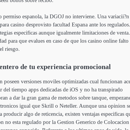
oseen bonos sobre recibo.
to permiso espanola, la DGOJ no interviene. Una variacii?n
o para casino desprovisto facultad Espana ante los regulados
ategias especificas aunque igualmente limitaciones de venta.
d para que evalues en caso de que los casino online falto
l riesgo.
ntero de tu experiencia promocional
ion poseen versiones moviles optimizadas cual funcionan ac
ar del tiempo apps dedicadas de iOS y no ha transpirado
bran a dar la gran gama de metodos sobre tanque, empezan
ctronicos igual que Skrill o Neteller. Aunque una opinion s
 producir algo de reticencia, existen ventajas especificas q
on no esta regulado por la Gestion Generico de Colocacion