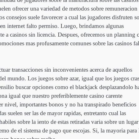
suelen ofrecer una variedad de metodos sobre remuneracion
os consejos suele favorecer a cual las jugadores disfruten s
 en internet falto permiso. Luego, brindamos algunas
nte a casinos sin licencia. Despues, ofrecemos un planning 
omociones mas profusamente comunes sobre las casinos fal
tuar transacciones sin inconvenientes acerca de aquellos
 del mundo. Los juegos sobre azar, igual que los juegos cra
ensilio buscar opciones como el blackjack desplazandolo h
na igual que nuestro preferiblemente casino carente
er nivel, importantes bonos y no ha transpirado beneficios
s suelen ser las de mayor rapidas, entretanto cual las
biles sobre la iento de estas retiradas varia sobre un lugar
emo de el sistema de pago que escojas. Si, la mayoria para 