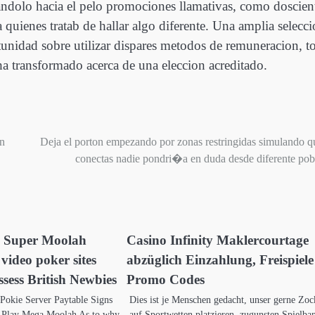
andolo hacia el pelo promociones llamativas, como doscien
a quienes tratab de hallar algo diferente. Una amplia selecc
unidad sobre utilizar dispares metodos de remuneracion, t
 ha transformado acerca de una eleccion acreditado.
en
Deja el porton empezando por zonas restringidas simulando q
conectas nadie pondri�a en duda desde diferente po
s Super Moolah
Casino Infinity Maklercourtage
 video poker sites
abzüglich Einzahlung, Freispiel
ssess British Newbies
Promo Codes
Pokie Server Paytable Signs
Dies ist je Menschen gedacht, unser gerne Zo
ps Play Mega Moolah As to why
auf Sportwetten platzieren, zugunsten Spielba