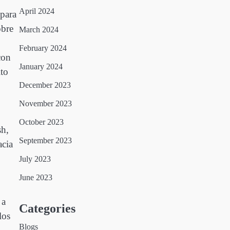
April 2024
 para
obre
March 2024
February 2024
con
January 2024
to
December 2023
November 2023
October 2023
sh,
September 2023
acia
July 2023
June 2023
 a
Categories
los
Blogs