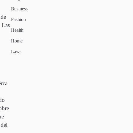
Business
 de
Fashion
. Las
Health
Home
Laws
erca
do
obre
ue
 del