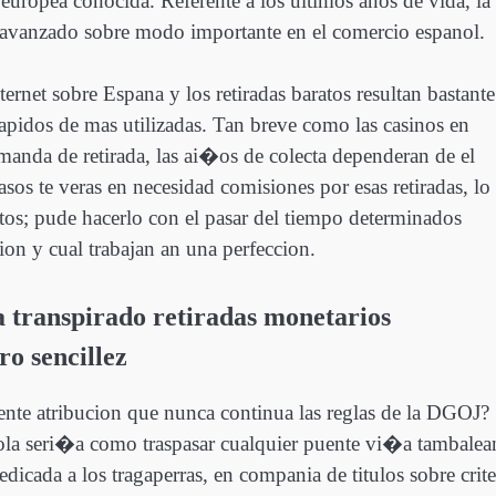
uropea conocida. Referente a los ultimos anos de vida, la
a avanzado sobre modo importante en el comercio espanol.
ernet sobre Espana y los retiradas baratos resultan bastante
rapidos de mas utilizadas. Tan breve como las casinos en
emanda de retirada, las ai�os de colecta dependeran de el
os te veras en necesidad comisiones por esas retiradas, lo
atos; pude hacerlo con el pasar del tiempo determinados
ion y cual trabajan an una perfeccion.
a transpirado retiradas monetarios
ro sencillez
ente atribucion que nunca continua las reglas de la DGOJ?
anola seri�a como traspasar cualquier puente vi�a tambalea
edicada a los tragaperras, en compania de titulos sobre crite