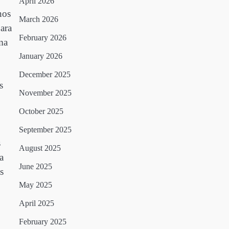
April 2026
nos
March 2026
ara
February 2026
ma
January 2026
December 2025
s
November 2025
October 2025
September 2025
s
August 2025
a
June 2025
s
May 2025
April 2025
February 2025