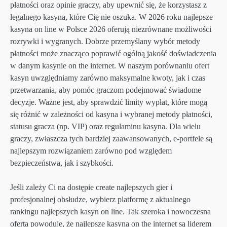
płatności oraz opinie graczy, aby upewnić się, że korzystasz z
legalnego kasyna, które Cię nie oszuka. W 2026 roku najlepsze
kasyna on line w Polsce 2026 oferują niezrównane możliwości
rozrywki i wygranych. Dobrze przemyślany wybór metody
płatności może znacząco poprawić ogólną jakość doświadczenia
w danym kasynie on the internet. W naszym porównaniu ofert
kasyn uwzględniamy zarówno maksymalne kwoty, jak i czas
przetwarzania, aby pomóc graczom podejmować świadome
decyzje. Ważne jest, aby sprawdzić limity wypłat, które mogą
się różnić w zależności od kasyna i wybranej metody płatności,
statusu gracza (np. VIP) oraz regulaminu kasyna. Dla wielu
graczy, zwłaszcza tych bardziej zaawansowanych, e-portfele są
najlepszym rozwiązaniem zarówno pod względem
bezpieczeństwa, jak i szybkości.
Jeśli zależy Ci na dostępie create najlepszych gier i
profesjonalnej obsłudze, wybierz platformę z aktualnego
rankingu najlepszych kasyn on line. Tak szeroka i nowoczesna
oferta powoduje, że najlepsze kasyna on the internet są liderem