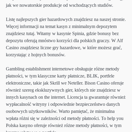
jak we nowatorskie produkcje od wschodzących studiów.
Listę najlepszych gier hazardowych znajdziesz na naszej stronie.
Więcej informacji na temat kasyn z minimalnym depozytem
znajdziesz tutaj. Witamy w kasynie Spinia, gdzie bonusy bez
depozytu oferują mnóstwo korzyści dla polskich graczy. W Alf
Casino znajdziesz liczne gry hazardowe, w które możesz grać,
korzystając z hojnych bonusów.
Gambling establishment internetowe obsługuje różne metody
płatności, w tym klasyczne karty płatnicze, BLIK, portfele
elektroniczne, takie jak Skrill we Neteller. Bison Casino oferuje
również szereg ekskluzywnych gier, których nie znajdziesz w
innych kasynach on the internet. Licencja ta gwarantuje również
wypłacalność witryny i odpowiednie bezpieczeństwo danych
osobowych użytkowników. Warto pamiętać, że minimalna
wpłata różni się w zależności od metody płatności. To help you
Polska kasyno oferuje również różne metody płatności, w tym