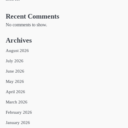
Recent Comments
No comments to show.
Archives
August 2026
July 2026
June 2026
May 2026
April 2026
March 2026
February 2026
January 2026