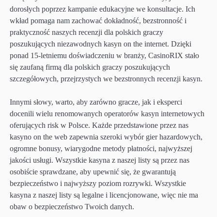
dorosłych poprzez kampanie edukacyjne we konsultacje. Ich
wkład pomaga nam zachować dokładność, bezstronność i
praktyczność naszych recenzji dla polskich graczy
poszukujących niezawodnych kasyn on the internet. Dzięki
ponad 15-letniemu doświadczeniu w branży, CasinoRIX stało
się zaufaną firmą dla polskich graczy poszukujących
szczegółowych, przejrzystych we bezstronnych recenzji kasyn.
Innymi słowy, warto, aby zarówno gracze, jak i eksperci
docenili wielu renomowanych operatorów kasyn internetowych
oferujących risk w Polsce. Każde przedstawione przez nas
kasyno on the web zapewnia szeroki wybór gier hazardowych,
ogromne bonusy, wiarygodne metody płatności, najwyższej
jakości usługi. Wszystkie kasyna z naszej listy są przez nas
osobiście sprawdzane, aby upewnić się, że gwarantują
bezpieczeństwo i najwyższy poziom rozrywki. Wszystkie
kasyna z naszej listy są legalne i licencjonowane, więc nie ma
obaw o bezpieczeństwo Twoich danych.