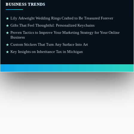
BUSINESS TRENDS
Lily Arkwright Wedding Rings Crafted to Be Treasured Forever
★
Gifts That Feel Thoughtful: Personalized Keychains
★
Proven Tactics to Improve Your Marketing Strategy for Your Online
★
Business
Custom Stickers That Turn Any Surface Into Art
★
Key Insights on Inheritance Tax in Michigan
★