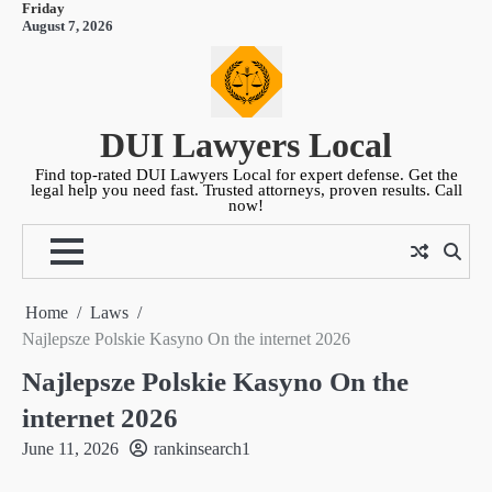
Friday
Skip
August 7, 2026
to
content
DUI Lawyers Local
Find top-rated DUI Lawyers Local for expert defense. Get the
legal help you need fast. Trusted attorneys, proven results. Call
now!
Home
Laws
Najlepsze Polskie Kasyno On the internet 2026
Najlepsze Polskie Kasyno On the
internet 2026
June 11, 2026
rankinsearch1