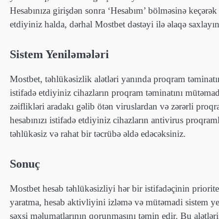
Hesabınıza girişdən sonra ‘Hesabım’ bölməsinə keçərək akt
etdiyiniz halda, dərhal Mostbet dəstəyi ilə əlaqə saxlayı
Sistem Yeniləmələri
Mostbet, təhlükəsizlik alətləri yanında proqram təminat
istifadə etdiyiniz cihazların proqram təminatını mütəma
zəiflikləri aradakı gəlib ötən viruslardan və zərərli p
hesabınızı istifadə etdiyiniz cihazların antivirus proqra
təhlükəsiz və rahat bir təcrübə əldə edəcəksiniz.
Sonuç
Mostbet hesab təhlükəsizliyi hər bir istifadəçinin priorit
yaratma, hesab aktivliyini izləmə və mütəmadi sistem yen
şəxsi məlumatlarının qorunmasını təmin edir. Bu alətləri