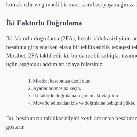
kömək edir və güvənli bir mərc təcrübəsi yaşamağınıza 
İki Faktorlu Doğrulama
İki faktorlu doğrulama (2FA), hesab təhlükəsizliyinin art
hesabına giriş edərkən əlavə bir təhlükəsizlik təbəqəsi təkl
Mostbet, 2FA təklif edir ki, bu da mobil tətbiqlər üzərind
üçün aşağıdakı addımları izləyə bilərsiniz:
Mostbet hesabınıza daxil olun.
Ayarlar bölməsinə keçin.
İki faktorlu doğrulama seçimini aktivləşdirin.
Müvafiq təlimatları izlə və doğrulama tətbiqini yüklə.
Bu, hesabınızın təhlükəsizliyini xeyli artırır və hesabı
göstərir.