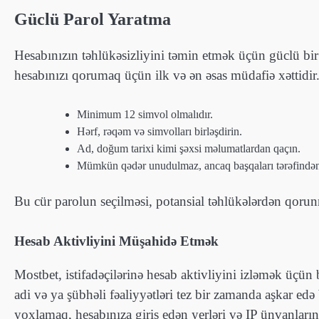
Güclü Parol Yaratma
Hesabınızın təhlükəsizliyini təmin etmək üçün güclü bi
hesabınızı qorumaq üçün ilk və ən əsas müdafiə xəttidir
Minimum 12 simvol olmalıdır.
Hərf, rəqəm və simvolları birləşdirin.
Ad, doğum tarixi kimi şəxsi məlumatlardan qaçın.
Mümkün qədər unudulmaz, ancaq başqaları tərəfindən 
Bu cür parolun seçilməsi, potansial təhlükələrdən qoru
Hesab Aktivliyini Müşahidə Etmək
Mostbet, istifadəçilərinə hesab aktivliyini izləmək üçün 
adi və ya şübhəli fəaliyyətləri tez bir zamanda aşkar ed
yoxlamaq, hesabınıza giriş edən yerləri və IP ünvanları