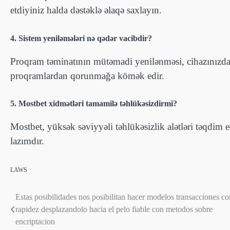
etdiyiniz halda dəstəklə əlaqə saxlayın.
4. Sistem yeniləmələri nə qədər vacibdir?
Proqram təminatının mütəmadi yenilənməsi, cihazınızdakı
proqramlardan qorunmağa kömək edir.
5. Mostbet xidmətləri tamamilə təhlükəsizdirmi?
Mostbet, yüksək səviyyəli təhlükəsizlik alətləri təqdim ed
lazımdır.
LAWS
Estas posibilidades nos posibilitan hacer modelos transacciones co
Post
rapidez desplazandolo hacia el pelo fiable con metodos sobre
navigation
encriptacion