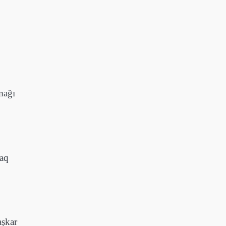
lmağı
maq
aşkar