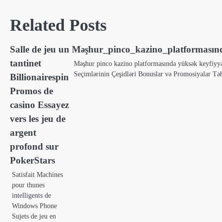
Related Posts
Salle de jeu un
Məşhur_pinco_kazino_platformasın
tantinet
Məşhur pinco kazino platformasında yüksək keyfiyyət
Seçimlərinin Çeşidləri Bonuslar və Promosiyalar Tə
Billionairespin
Promos de
casino Essayez
vers les jeu de
argent
profond sur
PokerStars
Satisfait Machines
pour thunes
intelligents de
Windows Phone
Sujets de jeu en