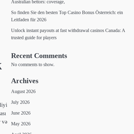
Australian bettors: coverage,
So finden Sie den besten Top Casino Bonus Österreich: ein
Leitfaden für 2026
Unlock instant payouts at fast withdrawal casinos Canada: A
trusted guide for players
Recent Comments
k
No comments to show.
Archives
August 2026
July 2026
liyi
ası
June 2026
r və
May 2026