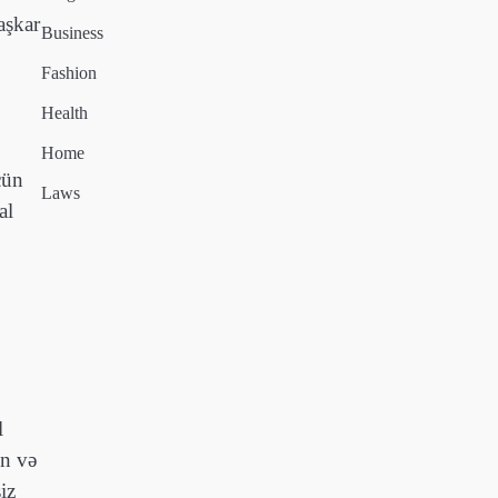
aşkar
Business
Fashion
Health
Home
çün
Laws
al
,
l
ın və
iz