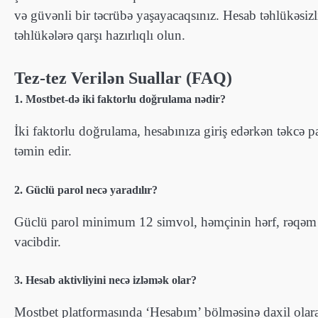
və güvənli bir təcrübə yaşayacaqsınız. Hesab təhlükəsi
təhlükələrə qarşı hazırlıqlı olun.
Tez-tez Verilən Suallar (FAQ)
1. Mostbet-də iki faktorlu doğrulama nədir?
İki faktorlu doğrulama, hesabınıza giriş edərkən təkcə pa
təmin edir.
2. Güclü parol necə yaradılır?
Güclü parol minimum 12 simvol, həmçinin hərf, rəqəm v
vacibdir.
3. Hesab aktivliyini necə izləmək olar?
Mostbet platformasında ‘Hesabım’ bölməsinə daxil olaraq 