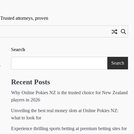
 Trusted attorneys, proven
Search
a
Search
Recent Posts
Why Online Pokies NZ is the trusted choice for New Zealand
players in 2026
Unveiling the best real money slots at Online Pokies NZ:
what to look for
Experience thrilling sports betting at premium betting sites for