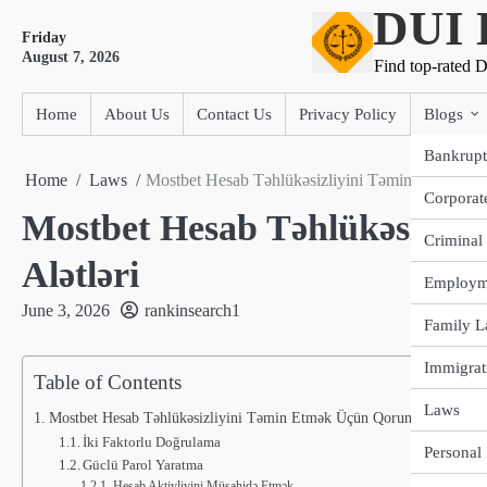
DUI 
Skip
Friday
to
August 7, 2026
content
Find top-rated D
Home
About Us
Contact Us
Privacy Policy
Blogs
Bankrupt
Home
Laws
Mostbet Hesab Təhlükəsizliyini Təmin Etmək Üç
Corporat
Mostbet Hesab Təhlükəsizli
Criminal
Alətləri
Employm
June 3, 2026
rankinsearch1
Family 
Immigrat
Table of Contents
Laws
Mostbet Hesab Təhlükəsizliyini Təmin Etmək Üçün Qoruma Alətləri
İki Faktorlu Doğrulama
Personal
Güclü Parol Yaratma
Hesab Aktivliyini Müşahidə Etmək