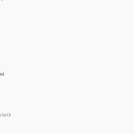
si
lari