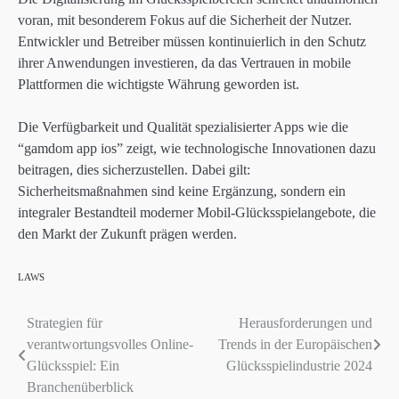
voran, mit besonderem Fokus auf die Sicherheit der Nutzer.
Entwickler und Betreiber müssen kontinuierlich in den Schutz
ihrer Anwendungen investieren, da das Vertrauen in mobile
Plattformen die wichtigste Währung geworden ist.
Die Verfügbarkeit und Qualität spezialisierter Apps wie die
“gamdom app ios” zeigt, wie technologische Innovationen dazu
beitragen, dies sicherzustellen. Dabei gilt:
Sicherheitsmaßnahmen sind keine Ergänzung, sondern ein
integraler Bestandteil moderner Mobil-Glücksspielangebote, die
den Markt der Zukunft prägen werden.
LAWS
Strategien für
Herausforderungen und
Post
verantwortungsvolles Online-
Trends in der Europäischen
navigation
Glücksspiel: Ein
Glücksspielindustrie 2024
Branchenüberblick