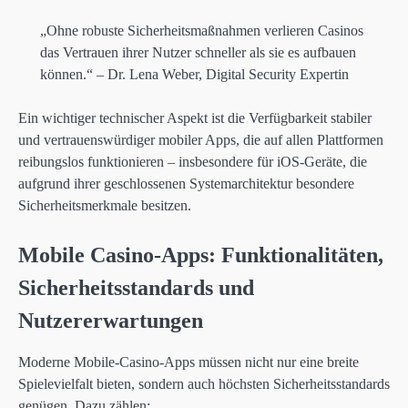
„Ohne robuste Sicherheitsmaßnahmen verlieren Casinos
das Vertrauen ihrer Nutzer schneller als sie es aufbauen
können.“ – Dr. Lena Weber, Digital Security Expertin
Ein wichtiger technischer Aspekt ist die Verfügbarkeit stabiler
und vertrauenswürdiger mobiler Apps, die auf allen Plattformen
reibungslos funktionieren – insbesondere für iOS-Geräte, die
aufgrund ihrer geschlossenen Systemarchitektur besondere
Sicherheitsmerkmale besitzen.
Mobile Casino-Apps: Funktionalitäten,
Sicherheitsstandards und
Nutzererwartungen
Moderne Mobile-Casino-Apps müssen nicht nur eine breite
Spielevielfalt bieten, sondern auch höchsten Sicherheitsstandards
genügen. Dazu zählen: