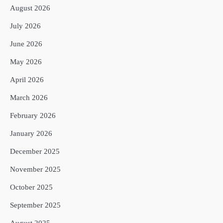
August 2026
July 2026
June 2026
May 2026
April 2026
March 2026
February 2026
January 2026
December 2025
November 2025
October 2025
September 2025