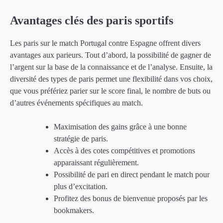
Avantages clés des paris sportifs
Les paris sur le match Portugal contre Espagne offrent divers
avantages aux parieurs. Tout d’abord, la possibilité de gagner de
l’argent sur la base de la connaissance et de l’analyse. Ensuite, la
diversité des types de paris permet une flexibilité dans vos choix,
que vous préfériez parier sur le score final, le nombre de buts ou
d’autres événements spécifiques au match.
Maximisation des gains grâce à une bonne
stratégie de paris.
Accès à des cotes compétitives et promotions
apparaissant régulièrement.
Possibilité de pari en direct pendant le match pour
plus d’excitation.
Profitez des bonus de bienvenue proposés par les
bookmakers.