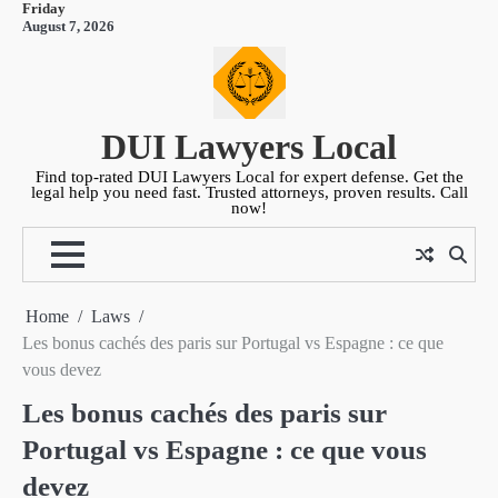
Friday
Skip
August 7, 2026
to
content
DUI Lawyers Local
Find top-rated DUI Lawyers Local for expert defense. Get the
legal help you need fast. Trusted attorneys, proven results. Call
now!
Home
Laws
Les bonus cachés des paris sur Portugal vs Espagne : ce que
vous devez
Les bonus cachés des paris sur
Portugal vs Espagne : ce que vous
devez