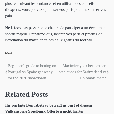
plus, en suivant les tendances et en utilisant des conseils
d’experts, vous pouvez optimiser vos paris pour maximiser vos
gains.
Ne laissez pas passer cette chance de participer à un événement
sportif majeur. Préparez-vous, insérez vos paris et profitez de
l’excitation du match entre ces deux géants du football.
LAWS
Beginner’s guide to betting on
Maximize your bets: expert
Post
Portugal vs Spain: get ready
predictions for Switzerland vs
navigation
for the 2026 showdown
Colombia match
Related Posts
Ihr parfaite Bonusbetrag betragt as part of diesem
Vulkanspiele Spielbank Offerte a nicht liierter