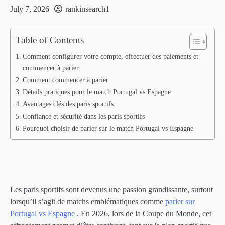
July 7, 2026
rankinsearch1
Table of Contents
Comment configurer votre compte, effectuer des paiements et
commencer à parier
Comment commencer à parier
Détails pratiques pour le match Portugal vs Espagne
Avantages clés des paris sportifs
Confiance et sécurité dans les paris sportifs
Pourquoi choisir de parier sur le match Portugal vs Espagne
Les paris sportifs sont devenus une passion grandissante, surtout
lorsqu’il s’agit de matchs emblématiques comme
parier sur
Portugal vs Espagne
. En 2026, lors de la Coupe du Monde, cet