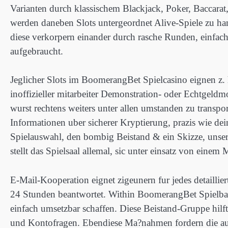
Varianten durch klassischem Blackjack, Poker, Baccarat,
werden daneben Slots untergeordnet Alive-Spiele zu han
diese verkorpern einander durch rasche Runden, einfac
aufgebraucht.
Jeglicher Slots im BoomerangBet Spielcasino eignen z.
inoffizieller mitarbeiter Demonstration- oder Echtgeld
wurst rechtens weiters unter allen umstanden zu transpo
Informationen uber sicherer Kryptierung, prazis wie de
Spielauswahl, den bombig Beistand & ein Skizze, unser 
stellt das Spielsaal allemal, sic unter einsatz von eine
E-Mail-Kooperation eignet zigeunern fur jedes detaillier
24 Stunden beantwortet. Within BoomerangBet Spielbank
einfach umsetzbar schaffen. Diese Beistand-Gruppe hilf
und Kontofragen. Ebendiese Ma?nahmen fordern die autor