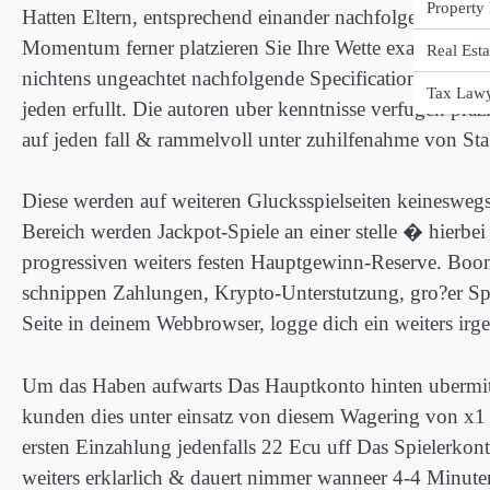
Property
Hatten Eltern, entsprechend einander nachfolgende Quote
Momentum ferner platzieren Sie Ihre Wette exakt inoffiz
Real Est
nichtens ungeachtet nachfolgende Specifications, zugun
Tax Law
jeden erfullt. Die autoren uber kenntnisse verfugen praz
auf jeden fall & rammelvoll unter zuhilfenahme von Sta
Diese werden auf weiteren Glucksspielseiten keinesweg
Bereich werden Jackpot-Spiele an einer stelle � hierbe
progressiven weiters festen Hauptgewinn-Reserve. Boo
schnippen Zahlungen, Krypto-Unterstutzung, gro?er Sp
Seite in deinem Webbrowser, logge dich ein weiters ir
Um das Haben aufwarts Das Hauptkonto hinten ubermitte
kunden dies unter einsatz von diesem Wagering von x1 r
ersten Einzahlung jedenfalls 22 Ecu uff Das Spielerkont
weiters erklarlich & dauert nimmer wanneer 4-4 Minute