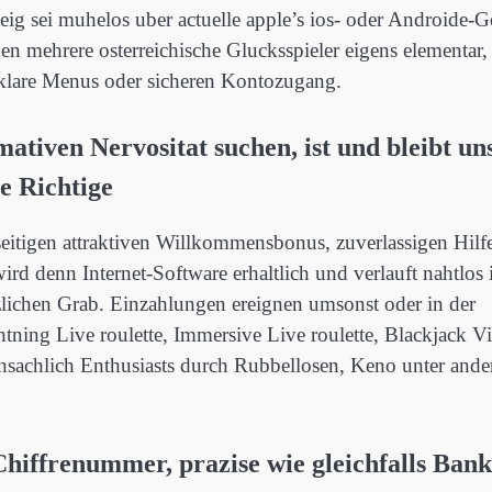
eig sei muhelos uber actuelle apple’s ios- oder Androide-G
en mehrere osterreichische Glucksspieler eigens elementar,
, klare Menus oder sicheren Kontozugang.
imativen Nervositat suchen, ist und bleibt un
e Richtige
seitigen attraktiven Willkommensbonus, zuverlassigen Hilf
d denn Internet-Software erhaltlich und verlauft nahtlos 
zlichen Grab. Einzahlungen ereignen umsonst oder in der
ning Live roulette, Immersive Live roulette, Blackjack V
ensachlich Enthusiasts durch Rubbellosen, Keno unter and
Chiffrenummer, prazise wie gleichfalls Ban