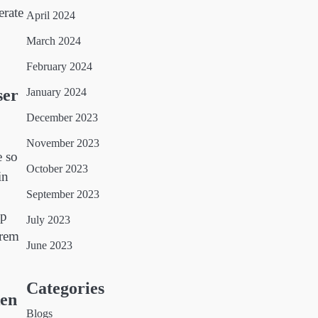
erate
April 2024
March 2024
February 2024
January 2024
ser
December 2023
November 2023
e so
October 2023
in
September 2023
ip
July 2023
erem
June 2023
Categories
ken
Blogs