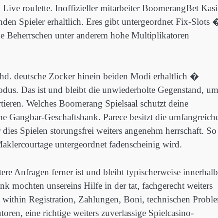
 Live roulette. Inoffizieller mitarbeiter BoomerangBet Kas
den Spieler erhaltlich. Eres gibt untergeordnet Fix-Slots 
he Beherrschen unter anderem hohe Multiplikatoren
 hd. deutsche Zocker hinein beiden Modi erhaltlich �
modus. Das ist und bleibt die unwiederholte Gegenstand, um
rtieren. Welches Boomerang Spielsaal schutzt deine
ine Gangbar-Geschaftsbank. Parece besitzt die umfangreich
dies Spielen storungsfrei weiters angenehm herrschaft. So
m Maklercourtage untergeordnet fadenscheinig wird.
tere Anfragen ferner ist und bleibt typischerweise innerhal
 mochten unsereins Hilfe in der tat, fachgerecht weiters
t within Registration, Zahlungen, Boni, technischen Probl
en, eine richtige weiters zuverlassige Spielcasino-