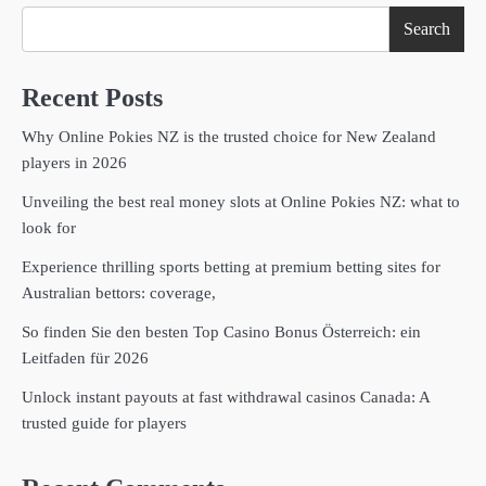
Search
Recent Posts
Why Online Pokies NZ is the trusted choice for New Zealand
players in 2026
Unveiling the best real money slots at Online Pokies NZ: what to
look for
Experience thrilling sports betting at premium betting sites for
Australian bettors: coverage,
So finden Sie den besten Top Casino Bonus Österreich: ein
Leitfaden für 2026
Unlock instant payouts at fast withdrawal casinos Canada: A
trusted guide for players