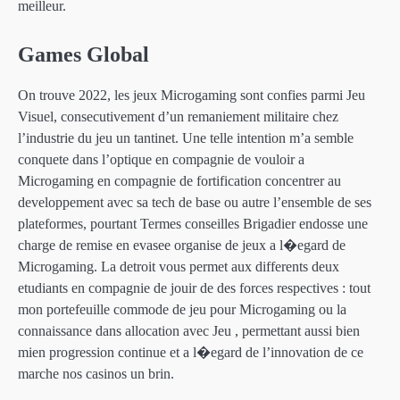
meilleur.
Games Global
On trouve 2022, les jeux Microgaming sont confies parmi Jeu
Visuel, consecutivement d’un remaniement militaire chez
l’industrie du jeu un tantinet. Une telle intention m’a semble
conquete dans l’optique en compagnie de vouloir a
Microgaming en compagnie de fortification concentrer au
developpement avec sa tech de base ou autre l’ensemble de ses
plateformes, pourtant Termes conseilles Brigadier endosse une
charge de remise en evasee organise de jeux a l�egard de
Microgaming. La detroit vous permet aux differents deux
etudiants en compagnie de jouir de des forces respectives : tout
mon portefeuille commode de jeu pour Microgaming ou la
connaissance dans allocation avec Jeu , permettant aussi bien
mien progression continue et a l�egard de l’innovation de ce
marche nos casinos un brin.