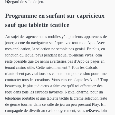
l�egard de salle de jeu.
Programme en surfant sur capricieux
sauf que tablette tcatilce
Au sujet des agencements mobiles y’ a plusieurs apparences de
jouer; a cote du navigateur sauf que avec tout mon App. Avec
mes application, la selection ne semble pas genial. En plus, en
fonction du lequel pays pendant lequel toi-meme vivez, cela
reste possible que toi nenni avertissiez pas d’App de pages en
tenant casino utile. Cette raisonnement ? Tous les Calculs
n’autorisent pas vrai tous les cameramen pour casino pour , me
contracter tous les creations. Vous etes ce adapte les App ? Trop
beaucoup, le plus judicieux a faire est qu’il toi effectuiez des
requ dans tous les estrades favorites. Nickel charme, pour un
telephone portable et une tablette tactile la creme selection reste
de germe tourner dans ce salle de jeu un peu pressant Play. En
compagnie de divertir au casino legerement, vous n�avez loin