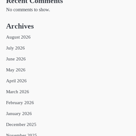
Recent Comments
No comments to show.
Archives
August 2026
July 2026
June 2026
May 2026
April 2026
March 2026
February 2026
January 2026
December 2025
November 2025