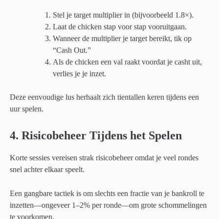
Stel je target multiplier in (bijvoorbeeld 1.8×).
Laat de chicken stap voor stap vooruitgaan.
Wanneer de multiplier je target bereikt, tik op
“Cash Out.”
Als de chicken een val raakt voordat je casht uit,
verlies je je inzet.
Deze eenvoudige lus herhaalt zich tientallen keren tijdens een
uur spelen.
4. Risicobeheer Tijdens het Spelen
Korte sessies vereisen strak risicobeheer omdat je veel rondes
snel achter elkaar speelt.
Een gangbare tactiek is om slechts een fractie van je bankroll te
inzetten—ongeveer 1–2% per ronde—om grote schommelingen
te voorkomen.