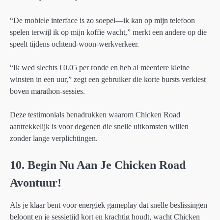
“De mobiele interface is zo soepel—ik kan op mijn telefoon
spelen terwijl ik op mijn koffie wacht,” merkt een andere op die
speelt tijdens ochtend‑woon‑werkverkeer.
“Ik wed slechts €0.05 per ronde en heb al meerdere kleine
winsten in een uur,” zegt een gebruiker die korte bursts verkiest
boven marathon‑sessies.
Deze testimonials benadrukken waarom Chicken Road
aantrekkelijk is voor degenen die snelle uitkomsten willen
zonder lange verplichtingen.
10. Begin Nu Aan Je Chicken Road
Avontuur!
Als je klaar bent voor energiek gameplay dat snelle beslissingen
beloont en je sessietijd kort en krachtig houdt, wacht Chicken