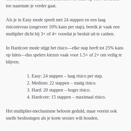
toe naarmate je verder gaat.
Als je in Easy mode speelt met 24 stappen en een laag
risiconiveau (ongeveer 10% kans per stap), bereik je vaak een
multiplier dicht bij 3× of 4× voordat je besluit uit te cashen.
In Hardcore mode stijgt het risico—elke stap heeft tot 25% kans
op falen—dus spelers kiezen vaak voor 1.5× of 2× om veilig te
blijven.
Easy: 24 stappen – laag risico per stap.
Medium: 22 stappen – matig risico.
Hard: 20 stappen – hoger risico.
Hardcore: 15 stappen – maximaal risico.
Het multiplier‑mechanisme beloont geduld, maar vereist ook
snelle beslissingen als je korte sessies wilt houden.