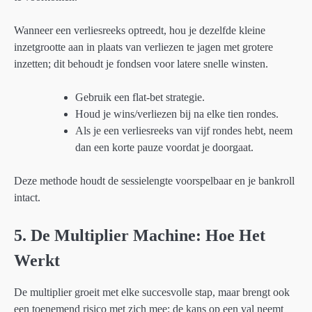
Wanneer een verliesreeks optreedt, hou je dezelfde kleine
inzetgrootte aan in plaats van verliezen te jagen met grotere
inzetten; dit behoudt je fondsen voor latere snelle winsten.
Gebruik een flat‑bet strategie.
Houd je wins/verliezen bij na elke tien rondes.
Als je een verliesreeks van vijf rondes hebt, neem
dan een korte pauze voordat je doorgaat.
Deze methode houdt de sessielengte voorspelbaar en je bankroll
intact.
5. De Multiplier Machine: Hoe Het
Werkt
De multiplier groeit met elke succesvolle stap, maar brengt ook
een toenemend risico met zich mee: de kans op een val neemt