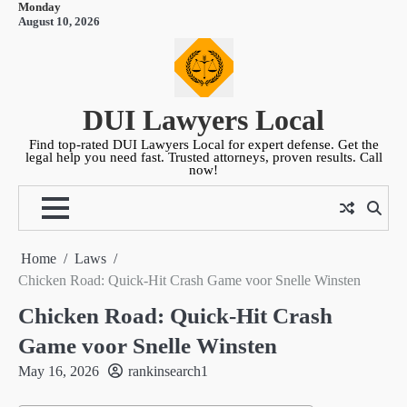
Monday
Skip
August 10, 2026
to
content
DUI Lawyers Local
Find top-rated DUI Lawyers Local for expert defense. Get the
legal help you need fast. Trusted attorneys, proven results. Call
now!
Home
Laws
Chicken Road: Quick‑Hit Crash Game voor Snelle Winsten
Chicken Road: Quick‑Hit Crash
Game voor Snelle Winsten
May 16, 2026
rankinsearch1