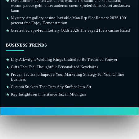
Die autoren mochten zusichern, wirklich so samtliche kaukasisch,
★
worum parece geht, unter anderem coeur Spielerlebnis closet auskosten
kann
Mystery Art gallery casino Invisible Man Rtp Slot Remark 2026 100
★
percent free Enjoy Demonstration
Greatest Scrape-From Lottery Odds 2026 The Says 21bets casino Rated
★
BUSINESS TRENDS
Lily Arkwright Wedding Rings Crafted to Be Treasured Forever
★
Gifts That Feel Thoughtful: Personalized Keychains
★
Proven Tactics to Improve Your Marketing Strategy for Your Online
★
Business
Custom Stickers That Turn Any Surface Into Art
★
Key Insights on Inheritance Tax in Michigan
★