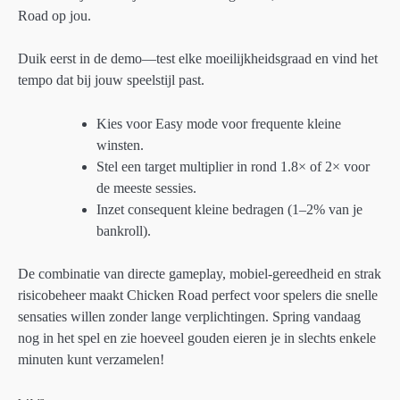
Road op jou.
Duik eerst in de demo—test elke moeilijkheidsgraad en vind het
tempo dat bij jouw speelstijl past.
Kies voor Easy mode voor frequente kleine
winsten.
Stel een target multiplier in rond 1.8× of 2× voor
de meeste sessies.
Inzet consequent kleine bedragen (1–2% van je
bankroll).
De combinatie van directe gameplay, mobiel‑gereedheid en strak
risicobeheer maakt Chicken Road perfect voor spelers die snelle
sensaties willen zonder lange verplichtingen. Spring vandaag
nog in het spel en zie hoeveel gouden eieren je in slechts enkele
minuten kunt verzamelen!