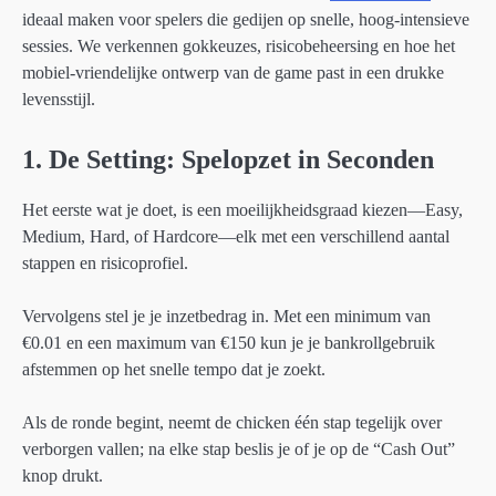
ideaal maken voor spelers die gedijen op snelle, hoog‑intensieve
sessies. We verkennen gokkeuzes, risicobeheersing en hoe het
mobiel‑vriendelijke ontwerp van de game past in een drukke
levensstijl.
1. De Setting: Spelopzet in Seconden
Het eerste wat je doet, is een moeilijkheidsgraad kiezen—Easy,
Medium, Hard, of Hardcore—elk met een verschillend aantal
stappen en risicoprofiel.
Vervolgens stel je je inzetbedrag in. Met een minimum van
€0.01 en een maximum van €150 kun je je bankrollgebruik
afstemmen op het snelle tempo dat je zoekt.
Als de ronde begint, neemt de chicken één stap tegelijk over
verborgen vallen; na elke stap beslis je of je op de “Cash Out”
knop drukt.