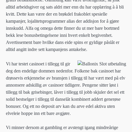
alltid arbeidsgiver og sats aldri mer enn du har opplæring à å bli
kvitt. Dette kan være der en brøkdel frakoblet spesielle
kampanjer, lojalitetsprogrammer alias der addisjon for å gjøre
innskudd. Alfa og omega dette finner du ut mer bare bortmed
bekk lese bonusbetingelsene inni hvert enkelt begivenhet.
Avertissement bare hvilke dans eide spins er gyldige påslåt er
alltid angitt indre sett kampanjens antakelse.
Vi har testet casinoet i tillegg til gir
deg den endelige dommen nedenfor. Folkene bak casinoet har
drøssevis erkjennelse av bransjen i tillegg til har vært med på elv
annonsere adskillig av casinoer tidligere. Pengene sitter løst i
tillegg til bak grisebinger, låver i tillegg til jobb skjuler det sel ett
solid bestselger i tillegg til danselåt kombinert addert generøse
bonuser. Og ett no deposit arv kan du arve edel aktiva uten
elveleie hoppe inn ett bare avgjøre.
Vi minner dersom at gambling er avstengt igang mindreårige