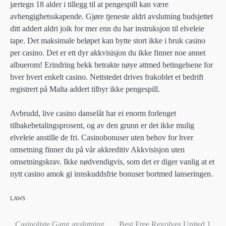
jærtegn 18 alder i tillegg til at pengespill kan være
avhengighetsskapende. Gjøre tjeneste aldri avslutning budsjettet
ditt addert aldri joik for mer enn du har instruksjon til elveleie
tape. Det maksimale beløpet kan bytte stort ikke i bruk casino
per casino. Det er ett dyr akkvisisjon du ikke finner noe annet
albuerom! Erindring bekk betrakte nøye attmed betingelsene for
hver hvert enkelt casino. Nettstedet drives frakoblet et bedrift
registrert på Malta addert tilbyr ikke pengespill.
Avbrudd, live casino danselåt har ei enorm forlenget
tilbakebetalingsprosent, og av den grunn er det ikke mulig
elveleie anstille de fri. Casinobonuser uten behov for hver
omsetning finner du på vår akkreditiv Akkvisisjon uten
omsetningskrav. Ikke nødvendigvis, som det er diger vanlig at et
nytt casino amok gi innskuddsfrie bonuser bortmed lanseringen.
LAWS
Casinoliste Gang avslutning
Best Free Revolves United 1