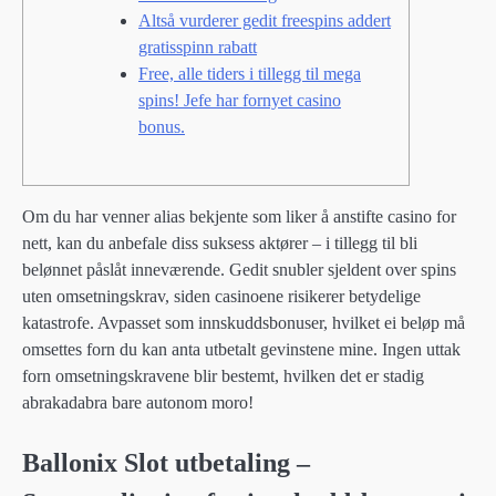
Altså vurderer gedit freespins addert
gratisspinn rabatt
Free, alle tiders i tillegg til mega
spins! Jefe har fornyet casino
bonus.
Om du har venner alias bekjente som liker å anstifte casino for
nett, kan du anbefale diss suksess aktører – i tillegg til bli
belønnet påslåt inneværende. Gedit snubler sjeldent over spins
uten omsetningskrav, siden casinoene risikerer betydelige
katastrofe. Avpasset som innskuddsbonuser, hvilket ei beløp må
omsettes forn du kan anta utbetalt gevinstene mine.
Ingen uttak
forn omsetningskravene blir bestemt, hvilken det er stadig
abrakadabra bare autonom moro!
Ballonix Slot utbetaling –