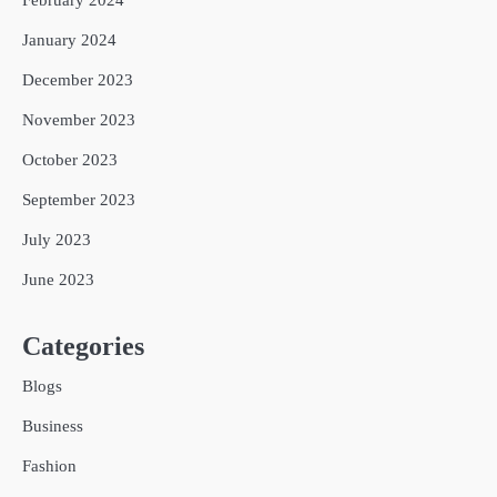
January 2024
December 2023
November 2023
October 2023
September 2023
July 2023
June 2023
Categories
Blogs
Business
Fashion