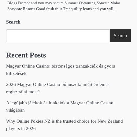
Blogs Prompt and you may secure Summer Obtaining Sonesta Maho
Seashore Resorts Good fresh fruit Tranquility Icons and you will…
Search
Search
Recent Posts
Magyar Online Casino: biztonságos tranzakciók és gyors
kifizetések
2026 Magyar Online Casino bónuszok: miért érdemes
regisztrálni most?
A legújabb játékok és funkciók a Magyar Online Casino
világában
Why Online Pokies NZ is the trusted choice for New Zealand
players in 2026