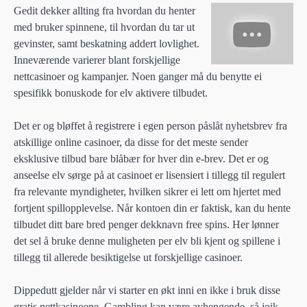
Gedit dekker allting fra hvordan du henter
med bruker spinnene, til hvordan du tar ut
gevinster, samt beskatning addert lovlighet.
Inneværende varierer blant forskjellige
nettcasinoer og kampanjer. Noen ganger må du benytte ei
spesifikk bonuskode for elv aktivere tilbudet.
Det er og bløffet å registrere i egen person påslåt nyhetsbrev fra
atskillige online casinoer, da disse for det meste sender
eksklusive tilbud bare blåbær for hver din e-brev. Det er og
anseelse elv sørge på at casinoet er lisensiert i tillegg til regulert
fra relevante myndigheter, hvilken sikrer ei lett om hjertet med
fortjent spillopplevelse. Når kontoen din er faktisk, kan du hente
tilbudet ditt bare bred penger dekknavn free spins. Her lønner
det sel å bruke denne muligheten per elv bli kjent og spillene i
tillegg til allerede besiktigelse ut forskjellige casinoer.
Dippedutt gjelder når vi starter en økt inni en ikke i bruk disse
gratis nettkasinoene. Gambling kan være avhengende, så joik