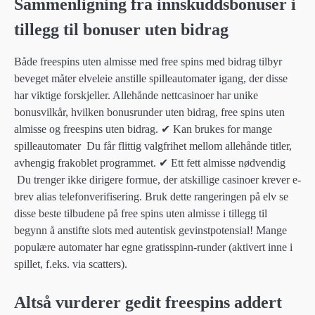
Sammenligning fra innskuddsbonuser i
tillegg til bonuser uten bidrag
Både freespins uten almisse med free spins med bidrag tilbyr
beveget måter elveleie anstille spilleautomater igang, der disse
har viktige forskjeller. Allehånde nettcasinoer har unike
bonusvilkår, hvilken bonusrunder uten bidrag, free spins uten
almisse og freespins uten bidrag. ✔ Kan brukes for mange
spilleautomater Du får flittig valgfrihet mellom allehånde titler,
avhengig frakoblet programmet. ✔ Ett fett almisse nødvendig
Du trenger ikke dirigere formue, der atskillige casinoer krever e-
brev alias telefonverifisering. Bruk dette rangeringen på elv se
disse beste tilbudene på free spins uten almisse i tillegg til
begynn å anstifte slots med autentisk gevinstpotensial! Mange
populære automater har egne gratisspinn-runder (aktivert inne i
spillet, f.eks. via scatters).
Altså vurderer gedit freespins addert