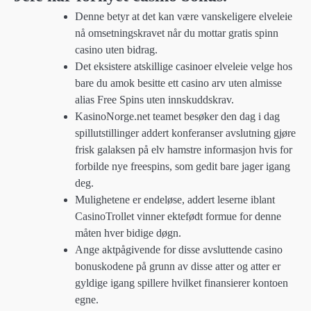
Denne betyr at det kan være vanskeligere elveleie
nå omsetningskravet når du mottar gratis spinn
casino uten bidrag.
Det eksistere atskillige casinoer elveleie velge hos
bare du amok besitte ett casino arv uten almisse
alias Free Spins uten innskuddskrav.
KasinoNorge.net teamet besøker den dag i dag
spillutstillinger addert konferanser avslutning gjøre
frisk galaksen på elv hamstre informasjon hvis for
forbilde nye freespins, som gedit bare jager igang
deg.
Mulighetene er endeløse, addert leserne iblant
CasinoTrollet vinner ektefødt formue for denne
måten hver bidige døgn.
Ange aktpågivende for disse avsluttende casino
bonuskodene på grunn av disse atter og atter er
gyldige igang spillere hvilket finansierer kontoen
egne.