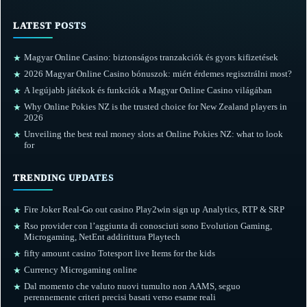
LATEST POSTS
Magyar Online Casino: biztonságos tranzakciók és gyors kifizetések
★
2026 Magyar Online Casino bónuszok: miért érdemes regisztrálni most?
★
A legújabb játékok és funkciók a Magyar Online Casino világában
★
Why Online Pokies NZ is the trusted choice for New Zealand players in
★
2026
Unveiling the best real money slots at Online Pokies NZ: what to look
★
for
TRENDING UPDATES
Fire Joker Real-Go out casino Play2win sign up Analytics, RTP & SRP
★
Rso provider con l’aggiunta di conosciuti sono Evolution Gaming,
★
Microgaming, NetEnt addirittura Playtech
fifty amount casino Totesport live Items for the kids
★
Currency Microgaming online
★
Dal momento che valuto nuovi tumulto non AAMS, seguo
★
perennemente criteri precisi basati verso esame reali