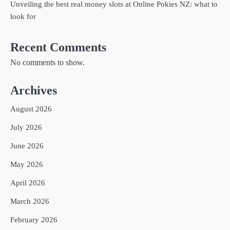
Unveiling the best real money slots at Online Pokies NZ: what to
look for
Recent Comments
No comments to show.
Archives
August 2026
July 2026
June 2026
May 2026
April 2026
March 2026
February 2026