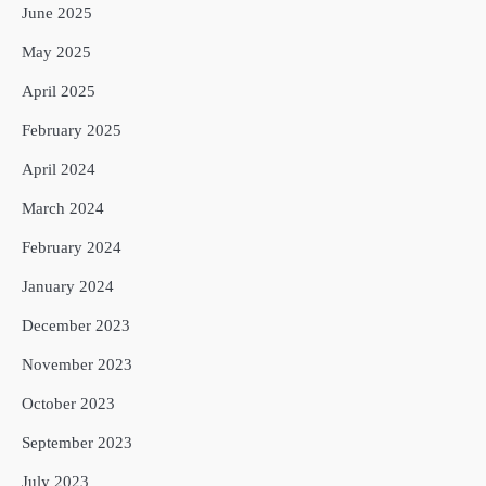
June 2025
May 2025
April 2025
February 2025
April 2024
March 2024
February 2024
January 2024
December 2023
November 2023
October 2023
September 2023
July 2023