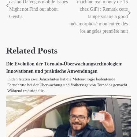
casino Dr Vegas mobile Issues
machine real money de 15
navigation
Might not Find out about
chez GiFi : Remark cette
Geisha
lampe solaire a good
métamorphosé mon entrée dès
los angeles première nuit
Related Posts
Die Evolution der Tornado-Überwachungstechnologien:
Innovationen und praktische Anwendungen
In den letzten zwei Jahrzehnten hat die Meteorologie bedeutende
Fortschritte bei der Überwachung und Vorhersage von Tornados gemacht.
Während traditionelle…