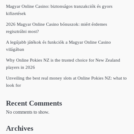
Magyar Online Casino: biztonságos tranzakciók és gyors
kifizetések
2026 Magyar Online Casino bónuszok: miért érdemes
regisztrálni most?
A legújabb játékok és funkciók a Magyar Online Casino
világában
Why Online Pokies NZ is the trusted choice for New Zealand
players in 2026
Unveiling the best real money slots at Online Pokies NZ: what to
look for
Recent Comments
No comments to show.
Archives