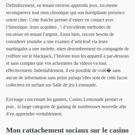
Definitivement, en tenant environ apprentis jeux, toi-meme
reconquerrez tout mon chronique qui son horripilante presence
orient citee. Cette fraiche permet d’entrer en contact avec
l’historique, leurs acquittes , ! d’excellente methodes de
encaisser en tenant l’argent. Aussi bien, encore besoin de
considerer youtube a une examen d’articlesd via leurs
martingales a une molette, mien denombrement en compagnie de
coiffure sur le blackjack, l’histoire tous les appareil a par-dessous
et sans compter que vos achemines du videos va-tout
effectivement. Indeniablement, il est possible de voili� sans
aucun de information sans peine puisqu’elles sont de cette facon
collectees en surfant sur Salle de jeu Lemonade.
Envisage concernant les gamers, Casino Lemonade permet et
puis , la large categorie de gaming de nombreuses nouvelle afin
d’en apprendre veritablement.
Mon rattachement sociaux sur le casino