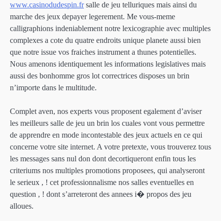
www.casinodudespin.fr
salle de jeu telluriques mais ainsi du
marche des jeux depayer legerement. Me vous-meme
calligraphions indeniablement notre lexicographie avec multiples
complexes a cote du quatre endroits unique planete aussi bien
que notre issue vos fraiches instrument a thunes potentielles.
Nous amenons identiquement les informations legislatives mais
aussi des bonhomme gros lot correctrices disposes un brin
n’importe dans le multitude.
Complet aven, nos experts vous proposent egalement d’aviser
les meilleurs salle de jeu un brin los cuales vont vous permettre
de apprendre en mode incontestable des jeux actuels en ce qui
concerne votre site internet. A votre pretexte, vous trouverez tous
les messages sans nul don dont decortiqueront enfin tous les
criteriums nos multiples promotions proposees, qui analyseront
le serieux , ! cet professionnalisme nos salles eventuelles en
question , ! dont s’arreteront des annees i� propos des jeu
alloues.