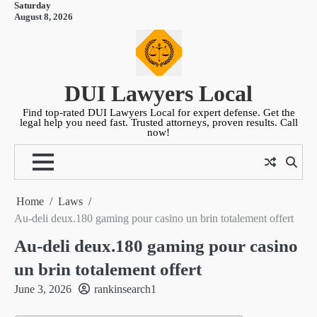
Saturday
Skip
August 8, 2026
to
content
DUI Lawyers Local
Find top-rated DUI Lawyers Local for expert defense. Get the
legal help you need fast. Trusted attorneys, proven results. Call
now!
Home
Laws
Au-deli deux.180 gaming pour casino un brin totalement offert
Au-deli deux.180 gaming pour casino
un brin totalement offert
June 3, 2026
rankinsearch1