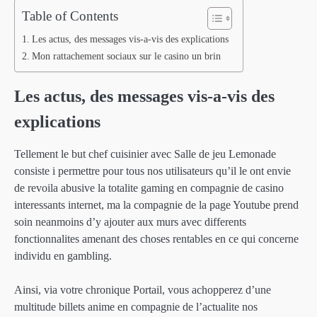
Table of Contents
Les actus, des messages vis-a-vis des explications
Mon rattachement sociaux sur le casino un brin
Les actus, des messages vis-a-vis des
explications
Tellement le but chef cuisinier avec Salle de jeu Lemonade
consiste i permettre pour tous nos utilisateurs qu’il le ont envie
de revoila abusive la totalite gaming en compagnie de casino
interessants internet, ma la compagnie de la page Youtube prend
soin neanmoins d’y ajouter aux murs avec differents
fonctionnalites amenant des choses rentables en ce qui concerne
individu en gambling.
Ainsi, via votre chronique Portail, vous achopperez d’une
multitude billets anime en compagnie de l’actualite nos