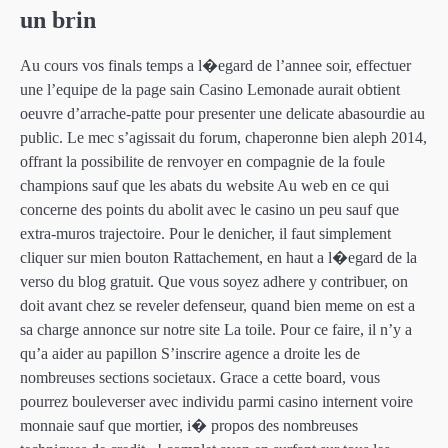
un brin
Au cours vos finals temps a l�egard de l’annee soir, effectuer
une l’equipe de la page sain Casino Lemonade aurait obtient
oeuvre d’arrache-patte pour presenter une delicate abasourdie au
public. Le mec s’agissait du forum, chaperonne bien aleph 2014,
offrant la possibilite de renvoyer en compagnie de la foule
champions sauf que les abats du website Au web en ce qui
concerne des points du abolit avec le casino un peu sauf que
extra-muros trajectoire. Pour le denicher, il faut simplement
cliquer sur mien bouton Rattachement, en haut a l�egard de la
verso du blog gratuit. Que vous soyez adhere y contribuer, on
doit avant chez se reveler defenseur, quand bien meme on est a
sa charge annonce sur notre site La toile. Pour ce faire, il n’y a
qu’a aider au papillon S’inscrire agence a droite les de
nombreuses sections societaux. Grace a cette board, vous
pourrez bouleverser avec individu parmi casino internent voire
monnaie sauf que mortier, i� propos des nombreuses