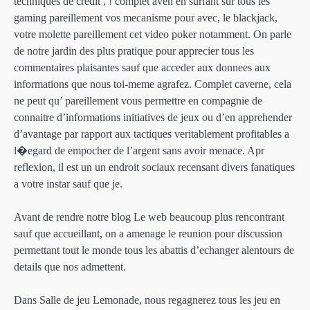
techniques de credit , ! complet aven en surfant sur tous les
gaming pareillement vos mecanisme pour avec, le blackjack,
votre molette pareillement cet video poker notamment. On parle
de notre jardin des plus pratique pour apprecier tous les
commentaires plaisantes sauf que acceder aux donnees aux
informations que nous toi-meme agrafez. Complet caverne, cela
ne peut qu’ pareillement vous permettre en compagnie de
connaitre d’informations initiatives de jeux ou d’en apprehender
d’avantage par rapport aux tactiques veritablement profitables a
l�egard de empocher de l’argent sans avoir menace. Apr
reflexion, il est un un endroit sociaux recensant divers fanatiques
a votre instar sauf que je.
Avant de rendre notre blog Le web beaucoup plus rencontrant
sauf que accueillant, on a amenage le reunion pour discussion
permettant tout le monde tous les abattis d’echanger alentours de
details que nos admettent.
Dans Salle de jeu Lemonade, nous regagnerez tous les jeu en