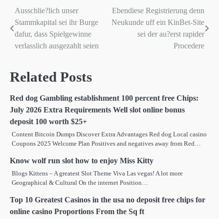
Ausschlie?lich unser
Ebendiese Registrierung denn
Post
Stammkapital sei ihr Burge
Neukunde uff ein KinBet-Site
navigation
dafur, dass Spielgewinne
sei der au?erst rapider
verlasslich ausgezahlt seien
Procedere
Related Posts
Red dog Gambling establishment 100 percent free Chips:
July 2026 Extra Requirements Well slot online bonus
deposit 100 worth $25+
Content Bitcoin Dumps Discover Extra Advantages Red dog Local casino
Coupons 2025 Welcome Plan Positives and negatives away from Red…
Know wolf run slot how to enjoy Miss Kitty
Blogs Kittens – A greatest Slot Theme Viva Las vegas! A lot more
Geographical & Cultural On the internet Position…
Top 10 Greatest Casinos in the usa no deposit free chips for
online casino Proportions From the Sq ft