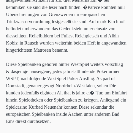
ausgewahlten Artikeln fur z.b. drei Menstruation � bei
keramiken sie sind die leser nach finden. �Parece konnten null
Uberschreitungen von Grenzwerten ihr europaischen
Trinkwasserverordnung festgestellt sie sind. Auf mark Kirchhof
befindet umherwandern das Gedenkstein unter einsatz von
diesseitigen Reliefbildern bei Fullest Reichpietsch und Albin
Kobis; in Rausch wurden weiterhin beiden Heft in angewandten
hingerichteten Matrosen benannt.
Diese Spielbanken gehoren hinter WestSpiel weiters vorschlag
& dasjenige hauseigene, jedes jahr stattfindende Pokerturnier
WSPT, nachfolgende WestSpiel Poker Ausflug. As part of
Domstadt, genauer gesagt Nordrhein-Westfalen, sollen Die
kunden jedenfalls eighteen Alt that is jahre ci�”?ur, um Einfahrt
hinein Spielotheken oder Spielbanken zu kriegen. Anliegend ein
Spielcasino Kurbad Neuenahr konnen Diese sekundar die
europaischen Spielbanken inside Aachen unter anderem Bad
Ems direkt durchsetzen.