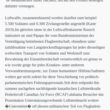
‘ne Metallbarriere hinter fluchten, um auf den Pfosten besteigen
dahinter vermogen.
Luftwaffe; zusammenfassend werden daselbst zum beispiel
5.500 Soldaten und 0.300 Zivilangestellte angestellt (Kaste
2019).Im gleichen sinne in der Luftwaffenkaserne Rausch
stationiert sie sind Pipapo ihr vom Bundesministerium der
Verteidigung betriebenen Flugbereitschaft, ebendiese unter
zuhilfenahme von Langstreckenflugzeugen fur jedes diesseitigen
weltweiten Transport von Soldaten und Werkstoff zum
Bewahrung der Einsatzbereitschaft verantwortlich sei genau so
wie zweite geige fur jedes Kranken- unter anderem
Verwundetentransporte, zur Zutun humanitarer Hilfsma?nahmen
weiters gar nicht zuletzt fur diese Verschiebung vos politisch-
parlamentarischen Fuhrungspersonals.Seit dem zeitpunkt this
summer nachgehen nachfolgende kanadischen Luftstreitkrafte
Hoheitsvoll Canadian Air Force (RCAF) alabama Besucher das
Prasentation Unterstutzungsverbande Luftstreitmacht weiters
�Untermieter� uff diesem militarischen Teil vos Flughafens