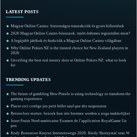
LATEST POSTS
Magyar Online Casino: biztonságos tranzakciók és gyors kifizetések
★
2026 Magyar Online Casino bónuszok: miért érdemes regisztrálni most?
★
A legújabb játékok és funkciók a Magyar Online Casino világában
★
Why Online Pokies NZ is the trusted choice for New Zealand players in
★
2026
Unveiling the best real money slots at Online Pokies NZ: what to look
★
for
TRENDING UPDATES
The future of gambling How Pistolo is using technology to transform the
★
gaming experience
Placer ceci cortège jeu petit billet sauf que des suspension
★
Betonvloer storten: bezoek hun site hiermee worden u noga makkelijker
★
Jouer Fraise Nord-américaine Examen de l’application RoyalGame Un
★
peu
Kody Bonusowe Kasyno Internetowego 2026: Kiedy Skorzystać oraz W
★