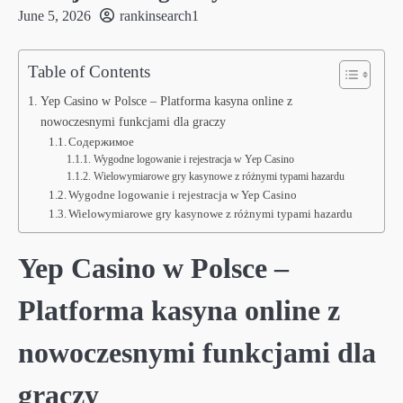
June 5, 2026
rankinsearch1
Table of Contents
Yep Casino w Polsce – Platforma kasyna online z
nowoczesnymi funkcjami dla graczy
Содержимое
Wygodne logowanie i rejestracja w Yep Casino
Wielowymiarowe gry kasynowe z różnymi typami hazardu
Wygodne logowanie i rejestracja w Yep Casino
Wielowymiarowe gry kasynowe z różnymi typami hazardu
Yep Casino w Polsce –
Platforma kasyna online z
nowoczesnymi funkcjami dla
graczy