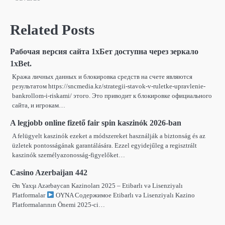
Related Posts
Рабочая версия сайта 1хБет доступна через зеркало
1xBet.
Кража личных данных и блокировка средств на счете являются
результатом https://sncmedia.kz/strategii-stavok-v-ruletke-upravlenie-
bankrollom-i-riskami/ этого. Это приводит к блокировке официального
сайта, и игрокам…
A legjobb online fizető fair spin kaszinók 2026-ban
A felügyelt kaszinók ezeket a módszereket használják a biztonság és az
üzletek pontosságának garantálására. Ezzel egyidejűleg a regisztrált
kaszinók személyazonosság-figyelőket…
Casino Azerbaijan 442
Ən Yaxşı Azərbaycan Kazinoları 2025 – Etibarlı və Lisenziyalı
Platformalar
OYNA Содержимое Etibarlı və Lisenziyalı Kazino
Platformalarının Önemi 2025-ci…