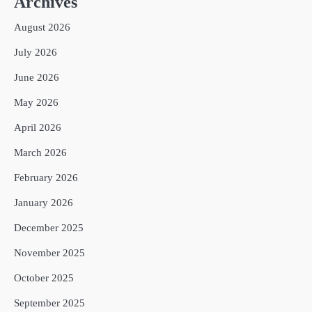
Archives
August 2026
July 2026
June 2026
May 2026
April 2026
March 2026
February 2026
January 2026
December 2025
November 2025
October 2025
September 2025