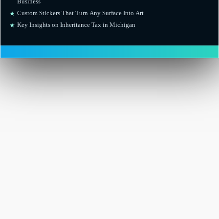
Business
Custom Stickers That Turn Any Surface Into Art
★
Key Insights on Inheritance Tax in Michigan
★