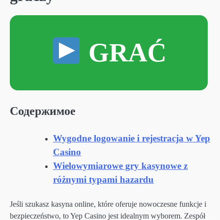
GRAĆ
Содержимое
Wygodne logowanie i rejestracja w Yep
Casino
Wielowymiarowe gry kasynowe z
różnymi typami hazardu
Jeśli szukasz kasyna online, które oferuje nowoczesne funkcje i
bezpieczeństwo, to Yep Casino jest idealnym wyborem. Zespół