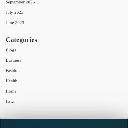
September 2023
July 2023
June 2023
Categories
Blogs
Business
Fashion
Health
Home
Laws