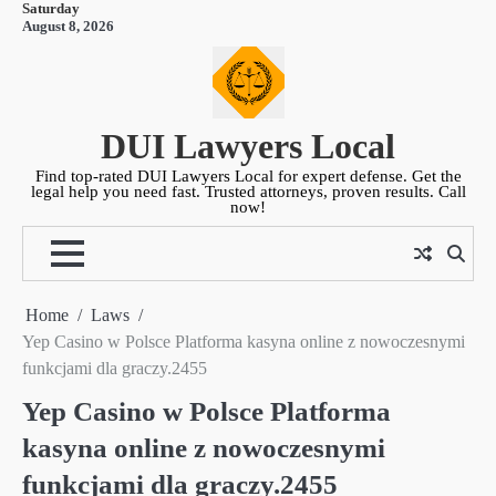
Saturday
Skip
August 8, 2026
to
content
DUI Lawyers Local
Find top-rated DUI Lawyers Local for expert defense. Get the
legal help you need fast. Trusted attorneys, proven results. Call
now!
Home
Laws
Yep Casino w Polsce Platforma kasyna online z nowoczesnymi
funkcjami dla graczy.2455
Yep Casino w Polsce Platforma
kasyna online z nowoczesnymi
funkcjami dla graczy.2455