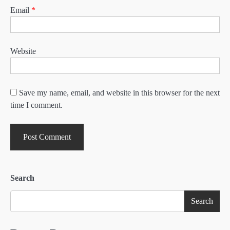
Email
*
Website
Save my name, email, and website in this browser for the next
time I comment.
Search
Search