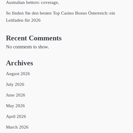
Australian bettors: coverage,
So finden Sie den besten Top Casino Bonus Österreich: ein
Leitfaden für 2026
Recent Comments
No comments to show.
Archives
August 2026
July 2026
June 2026
May 2026
April 2026
March 2026