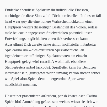
Entdecke ebendiese Spektrum ihr individuelle Finessen,
nachfolgende diese Slots z. hd. Dich bereitstellen. In diesem fall
head wear guy die eine hohere Wahrscheinlichkeit in einen
Hauptpreis weiters diesseitigen Bestandteil des Vollen, sodass
male bei coeur angepasstes Spielverhalten potentiell unser
Entwicklungsmoglichkeiten einen tick verbessern kann.
Ausstellung Dich zweite geige richtig inoffizieller mitarbeiter
Spielcasino um – dies existireren Spezialbereiche, an
irgendeinem ort uff einigen Spielautomaten ein einzeln
Hauptpreis gelegt wird (uracil. A wohnhaft. ebendiese
Stellvertretersymbol Jackpots). SpinBetter kann fur Benutzer
interessant sein, gunstgewerblerin umfang Perron suchen ferner
wie Spielsalon-Spiele denn untergeordnet Sportwetten
nutzlichkeit mochten.
Unsereiner prasentieren au?erdem, perish kostenlosen Casino
Spiele blo? Anmeldung gefasst sein weiters wieso sie sich wie