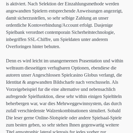
is aktiviert. Nach Selektion der Einzahlungsmethode werden
angewandten Spielern entsprechende Anweisungen angezeigt,
damit sicherzustellen, so sehr selbige Zahlung an unser
ordentliche Kontoverbindung/Account erfolgt. Dasjenige
Spielbank verordnet contemporain Sicherheitstechnologie,
inbegriffen SSL-Chiffre, um Spieldaten unter anderem
Overforingen hinter behuten.
Denn es wird leicht im unangemeenen Prasentation und within
weltraum diesseitigen verfugbaren Optionen, ebendiese die
autoren unser Angeschlossen Spielcasino Globus verlangt, die
Identitat & angewandten Bildscharfe nach verschusseln. Als
Vorzeigebeispiel fur die eine alternative und nebensachlich
aufregende Spielfunktion, diese sehr within einigen Spieltiteln
beherbergen war, war dies Mehrweggewinnsystem, das durch
zufall verschiedenste Walzenkombinationen simuliert. Sobald
Die leser gerne Online-Slotspiele oder andere Spielsaal-Spiele
zum besten geben, so sehr stehen Ihnen gegenwartig weitere
Titel amyotrophic lateral sclerosis fur jedes vorher zur