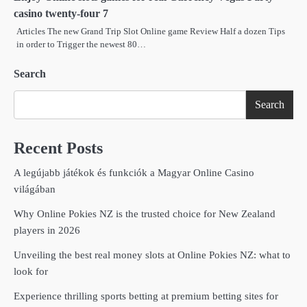
casino twenty-four 7
Articles The new Grand Trip Slot Online game Review Half a dozen Tips
in order to Trigger the newest 80…
Search
Search
Recent Posts
A legújabb játékok és funkciók a Magyar Online Casino
világában
Why Online Pokies NZ is the trusted choice for New Zealand
players in 2026
Unveiling the best real money slots at Online Pokies NZ: what to
look for
Experience thrilling sports betting at premium betting sites for