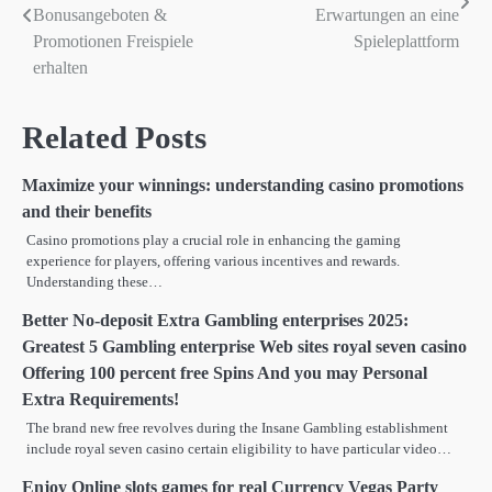
navigation
Bonusangeboten &
Erwartungen an eine
Promotionen Freispiele
Spieleplattform
erhalten
Related Posts
Maximize your winnings: understanding casino promotions
and their benefits
Casino promotions play a crucial role in enhancing the gaming
experience for players, offering various incentives and rewards.
Understanding these…
Better No-deposit Extra Gambling enterprises 2025:
Greatest 5 Gambling enterprise Web sites royal seven casino
Offering 100 percent free Spins And you may Personal
Extra Requirements!
The brand new free revolves during the Insane Gambling establishment
include royal seven casino certain eligibility to have particular video…
Enjoy Online slots games for real Currency Vegas Party