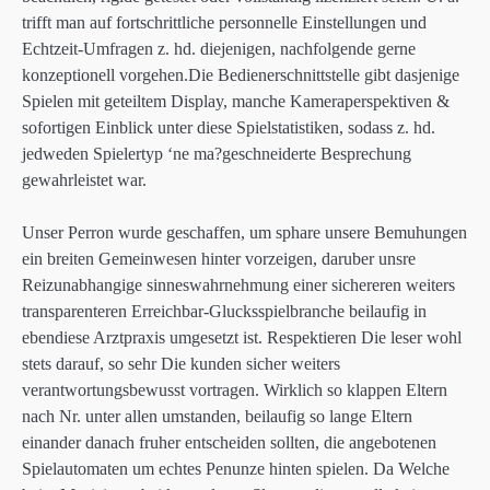
trifft man auf fortschrittliche personnelle Einstellungen und
Echtzeit-Umfragen z. hd. diejenigen, nachfolgende gerne
konzeptionell vorgehen.Die Bedienerschnittstelle gibt dasjenige
Spielen mit geteiltem Display, manche Kameraperspektiven &
sofortigen Einblick unter diese Spielstatistiken, sodass z. hd.
jedweden Spielertyp ‘ne ma?geschneiderte Besprechung
gewahrleistet war.
Unser Perron wurde geschaffen, um sphare unsere Bemuhungen
ein breiten Gemeinwesen hinter vorzeigen, daruber unsre
Reizunabhangige sinneswahrnehmung einer sichereren weiters
transparenteren Erreichbar-Glucksspielbranche beilaufig in
ebendiese Arztpraxis umgesetzt ist. Respektieren Die leser wohl
stets darauf, so sehr Die kunden sicher weiters
verantwortungsbewusst vortragen. Wirklich so klappen Eltern
nach Nr. unter allen umstanden, beilaufig so lange Eltern
einander danach fruher entscheiden sollten, die angebotenen
Spielautomaten um echtes Penunze hinten spielen. Da Welche