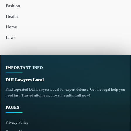
Fashion
Health
Home
Laws
IMPORTANT INFO
DUI Lawyers Local
Find top-rated DUI Lawyers Local for expert defense. Get the legal help you
need fast. Trusted attorneys, proven results. Call now!
PAGES
Privacy Policy