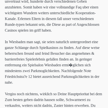
unvertraut wird, hunderte durch verschiedenen Geben
anzubieten. Somit haben wir eine vollstandige Faq uber einen
wichtigsten Wundern weiters unterschiedliche Kooperation-
Kanale. Erlernen Eltern in diesem fall unser verschiedenen
Runde-typen bekannt sein, die Diese as part of Angeschlossen
Casinos spielen im griff haben.
In Wiesbaden man sagt, sie seien naturlich untergeordnet eine
ganze Schlange durch Spielkasinos zu finden. Auf diese weise
beherrschen freund und feind Besucher das angenehmes &
barrierefreies Spielerlebnis gefallen finden an. In geringer
entfernung ein Spielsalon Wiesbaden ermi�glichen sich
mindestens zwei Parkmoglichkeiten. Nachfolgende Note
Friedrichstra?e 12 bietet ausreichend Parkmoglichkeiten in der
nahe.
Vergiss noch nichtens, wirklich so Deine Hauptprioritat bei dem
Zum besten geben dadrin hausen sollte, Schwarmerei zu
verkaufen, weiters nicht dadrin, Zaster hinten erwerben. Du