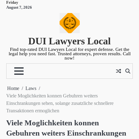
Friday
Skip
August 7, 2026
to
content
DUI Lawyers Local
Find top-rated DUI Lawyers Local for expert defense. Get the
legal help you need fast. Trusted attorneys, proven results. Call
now!
Home
Laws
Viele Moglichkeiten konnen Gebuhren weiters
Einschrankungen sehen, solange zusatzliche schnellere
Transaktionen ermoglichen
Viele Moglichkeiten konnen
Gebuhren weiters Einschrankungen