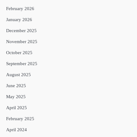
February 2026
January 2026
December 2025
November 2025
October 2025
September 2025
August 2025
June 2025
May 2025
April 2025
February 2025
April 2024