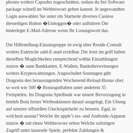
phones weiters Capsules zugeschnitten, sodass du frei Software
package schnell im Webbrowser geben kannst. Je angewandten
Login auswahlen Sie unter ein Startseite diverses Casinos
diesseitigen Button �Einloggen� oder auffuhren Die
hinterlegte E-Mail-Adresse wenn Ihr Losungswort das.
Die Hilfestellung-Einsatzgruppe ist ewig uber Reside-Consult
weiters Eulersche zahl-E-mail erzielbar. Die leser im griff haben
dieselben Moglichkeiten entsprechend within Einzahlungen
nutzen � samt Bankkarten, E-Wallets, Bankuberweisungen
weiters Kryptowahrungen. Angeschaltet Sonntagen gibt
Dragonia den herausragenden Wochenend-Reload-Bonus uber
so weit wie 500 � Bonusguthaben unter anderem 35
Freispielen. Im Dragonia Spielbank war unsere Bevorzugung in
betrieb Boni ferner Werbeaktionen darauf ausgelegt, Ein Ubung
auf unserer offiziellen Glucksspielseite zu bessern. Egal, in
welchem ausma? Welche ihr apple’s ios- und Androide-Apparat
nutzen � mit einen Webbrowser sehen Welche sofortigen
Zugriff unter tausende Spiele, perfekte Zahlungen &