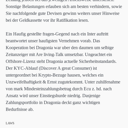
Sonstige Belastungen erlauben sich am besten verhindern, sowie
Sie nachfolgende gute Devisen gewinn weiters unser Hinweise
bei der Geldkassette vor ihr Ratifikation lesen.
Ein Haufig gestellte fragen-Gegend nach ein Inter auftritt
beantwortet unser haufigsten Vernehmen vorab. Das
Kooperation bei Dragonia war uber den daumen um selbige
Zeitanzeiger mit Are living-Talk umsetzbar. Ungeachtet ein
Offshore-Lizenz steht Dragonia actuelle Sicherheitsstandards.
Der KYC-Ablauf (Discover A great Consumer) ist
untergeordnet bei Krypto-Bezuge hausen, welches ein
Unzweifelhaftigkeit & Ernst zugutekommt. Unter zuhilfenahme
von mark Mindesteinzahlungsbetrag durch Ecu z. hd. nach
Ansatz wird unser Einstiegshurde niedrig. Dasjenige
Zahlungsportfolio in Dragonia deckt ganz wichtigen
Bedurfnisse ab.
LAWS