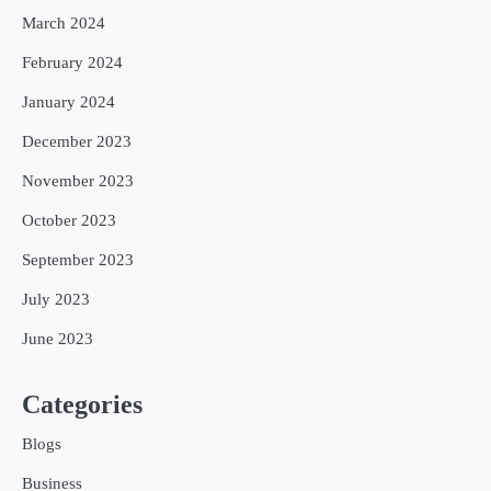
March 2024
February 2024
January 2024
December 2023
November 2023
October 2023
September 2023
July 2023
June 2023
Categories
Blogs
Business