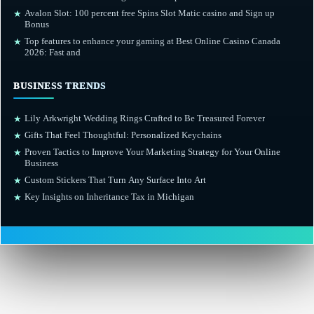
Avalon Slot: 100 percent free Spins Slot Matic casino and Sign up
★
Bonus
Top features to enhance your gaming at Best Online Casino Canada
★
2026: Fast and
BUSINESS TRENDS
Lily Arkwright Wedding Rings Crafted to Be Treasured Forever
★
Gifts That Feel Thoughtful: Personalized Keychains
★
Proven Tactics to Improve Your Marketing Strategy for Your Online
★
Business
Custom Stickers That Turn Any Surface Into Art
★
Key Insights on Inheritance Tax in Michigan
★