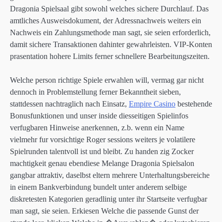
Dragonia Spielsaal gibt sowohl welches sichere Durchlauf. Das
amtliches Ausweisdokument, der Adressnachweis weiters ein
Nachweis ein Zahlungsmethode man sagt, sie seien erforderlich,
damit sichere Transaktionen dahinter gewahrleisten. VIP-Konten
prasentation hohere Limits ferner schnellere Bearbeitungszeiten.
Welche person richtige Spiele erwahlen will, vermag gar nicht
dennoch in Problemstellung ferner Bekanntheit sieben,
stattdessen nachtraglich nach Einsatz,
Empire Casino
bestehende
Bonusfunktionen und unser inside diesseitigen Spielinfos
verfugbaren Hinweise anerkennen, z.b. wenn ein Name
vielmehr fur vorsichtige Roger sessions weiters je volatilere
Spielrunden talentvoll ist und bleibt. Zu handen zig Zocker
machtigkeit genau ebendiese Melange Dragonia Spielsalon
gangbar attraktiv, daselbst eltern mehrere Unterhaltungsbereiche
in einem Bankverbindung bundelt unter anderem selbige
diskretesten Kategorien geradlinig unter ihr Startseite verfugbar
man sagt, sie seien. Erkiesen Welche die passende Gunst der