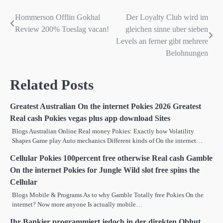
Hommerson Offlin Gokhal
Der Loyalty Club wird im
Post
Review 200% Toeslag vacan!
gleichen sinne uber sieben
navigation
Levels an ferner gibt mehrere
Belohnungen
Related Posts
Greatest Australian On the internet Pokies 2026 Greatest
Real cash Pokies vegas plus app download Sites
Blogs Australian Online Real money Pokies: Exactly how Volatility
Shapes Game play Auto mechanics Different kinds of On the internet…
Cellular Pokies 100percent free otherwise Real cash Gamble
On the internet Pokies for Jungle Wild slot free spins the
Cellular
Blogs Mobile & Programs As to why Gamble Totally free Pokies On the
internet? Now more anyone Is actually mobile…
Ihr Bankier programmiert jedoch in der direkten Obhut