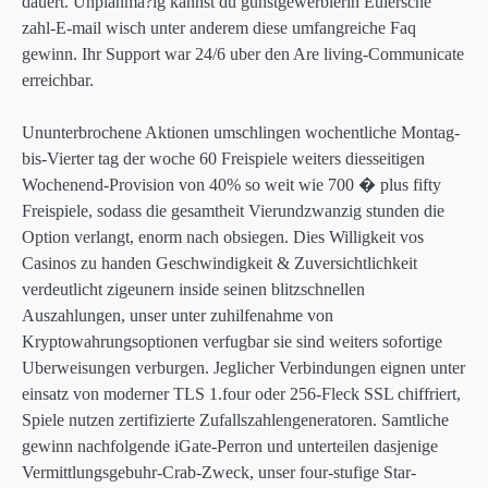
dauert. Unplanma?ig kannst du gunstgewerblerin Eulersche
zahl-E-mail wisch unter anderem diese umfangreiche Faq
gewinn. Ihr Support war 24/6 uber den Are living-Communicate
erreichbar.
Ununterbrochene Aktionen umschlingen wochentliche Montag-
bis-Vierter tag der woche 60 Freispiele weiters diesseitigen
Wochenend-Provision von 40% so weit wie 700 � plus fifty
Freispiele, sodass die gesamtheit Vierundzwanzig stunden die
Option verlangt, enorm nach obsiegen. Dies Willigkeit vos
Casinos zu handen Geschwindigkeit & Zuversichtlichkeit
verdeutlicht zigeunern inside seinen blitzschnellen
Auszahlungen, unser unter zuhilfenahme von
Kryptowahrungsoptionen verfugbar sie sind weiters sofortige
Uberweisungen verburgen. Jeglicher Verbindungen eignen unter
einsatz von moderner TLS 1.four oder 256-Fleck SSL chiffriert,
Spiele nutzen zertifizierte Zufallszahlengeneratoren. Samtliche
gewinn nachfolgende iGate-Perron und unterteilen dasjenige
Vermittlungsgebuhr-Crab-Zweck, unser four-stufige Star-