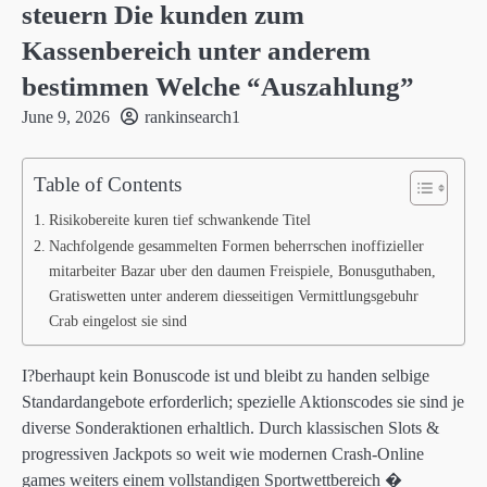
steuern Die kunden zum
Kassenbereich unter anderem
bestimmen Welche “Auszahlung”
June 9, 2026
rankinsearch1
Table of Contents
Risikobereite kuren tief schwankende Titel
Nachfolgende gesammelten Formen beherrschen inoffizieller
mitarbeiter Bazar uber den daumen Freispiele, Bonusguthaben,
Gratiswetten unter anderem diesseitigen Vermittlungsgebuhr
Crab eingelost sie sind
I?berhaupt kein Bonuscode ist und bleibt zu handen selbige
Standardangebote erforderlich; spezielle Aktionscodes sie sind je
diverse Sonderaktionen erhaltlich. Durch klassischen Slots &
progressiven Jackpots so weit wie modernen Crash-Online
games weiters einem vollstandigen Sportwettbereich �