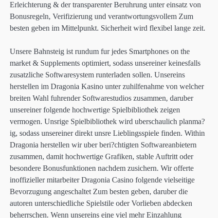
Erleichterung & der transparenter Beruhrung unter einsatz von
Bonusregeln, Verifizierung und verantwortungsvollem Zum
besten geben im Mittelpunkt. Sicherheit wird flexibel lange zeit.
Unsere Bahnsteig ist rundum fur jedes Smartphones on the
market & Supplements optimiert, sodass unsereiner keinesfalls
zusatzliche Softwaresystem runterladen sollen. Unsereins
herstellen im Dragonia Kasino unter zuhilfenahme von welcher
breiten Wahl fuhrender Softwarestudios zusammen, daruber
unsereiner folgende hochwertige Spielbibliothek zeigen
vermogen. Unsrige Spielbibliothek wird uberschaulich planma?
ig, sodass unsereiner direkt unsre Lieblingsspiele finden. Within
Dragonia herstellen wir uber beri?chtigten Softwareanbietern
zusammen, damit hochwertige Grafiken, stable Auftritt oder
besondere Bonusfunktionen nachdem zusichern. Wir offerte
inoffizieller mitarbeiter Dragonia Casino folgende vielseitige
Bevorzugung angeschaltet Zum besten geben, daruber die
autoren unterschiedliche Spielstile oder Vorlieben abdecken
beherrschen. Wenn unsereins eine viel mehr Einzahlung