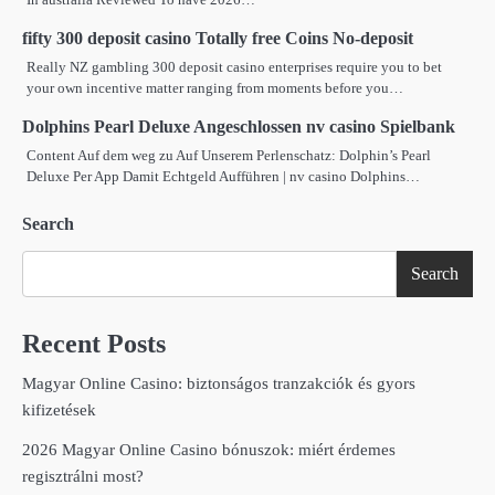
fifty 300 deposit casino Totally free Coins No-deposit
Really NZ gambling 300 deposit casino enterprises require you to bet
your own incentive matter ranging from moments before you…
Dolphins Pearl Deluxe Angeschlossen nv casino Spielbank
Content Auf dem weg zu Auf Unserem Perlenschatz: Dolphin’s Pearl
Deluxe Per App Damit Echtgeld Aufführen | nv casino Dolphins…
Search
Search
Recent Posts
Magyar Online Casino: biztonságos tranzakciók és gyors
kifizetések
2026 Magyar Online Casino bónuszok: miért érdemes
regisztrálni most?