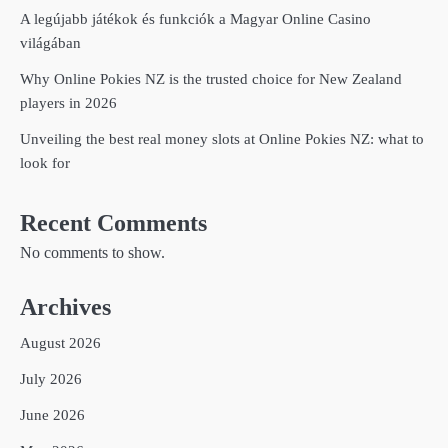
A legújabb játékok és funkciók a Magyar Online Casino
világában
Why Online Pokies NZ is the trusted choice for New Zealand
players in 2026
Unveiling the best real money slots at Online Pokies NZ: what to
look for
Recent Comments
No comments to show.
Archives
August 2026
July 2026
June 2026