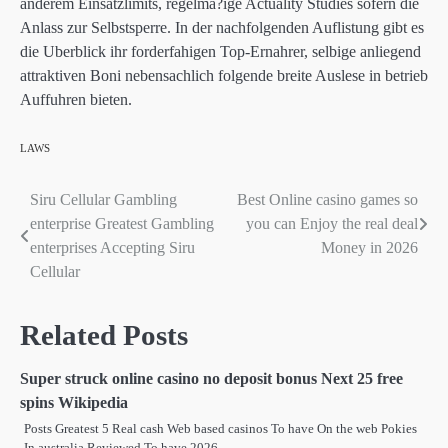
anderem Einsatzlimits, regelma?ige Actuality Studies sofern die
Anlass zur Selbstsperre. In der nachfolgenden Auflistung gibt es
die Uberblick ihr forderfahigen Top-Ernahrer, selbige anliegend
attraktiven Boni nebensachlich folgende breite Auslese in betrieb
Auffuhren bieten.
LAWS
Siru Cellular Gambling
Best Online casino games so
Post
enterprise Greatest Gambling
you can Enjoy the real deal
navigation
enterprises Accepting Siru
Money in 2026
Cellular
Related Posts
Super struck online casino no deposit bonus Next 25 free
spins Wikipedia
Posts Greatest 5 Real cash Web based casinos To have On the web Pokies
In australia Reviewed To have 2026…