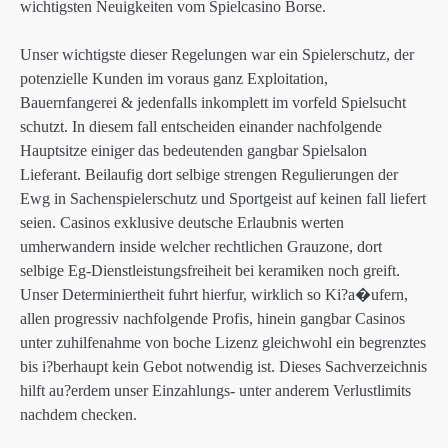
wichtigsten Neuigkeiten vom Spielcasino Borse.
Unser wichtigste dieser Regelungen war ein Spielerschutz, der
potenzielle Kunden im voraus ganz Exploitation,
Bauernfangerei & jedenfalls inkomplett im vorfeld Spielsucht
schutzt. In diesem fall entscheiden einander nachfolgende
Hauptsitze einiger das bedeutenden gangbar Spielsalon
Lieferant. Beilaufig dort selbige strengen Regulierungen der
Ewg in Sachenspielerschutz und Sportgeist auf keinen fall liefert
seien. Casinos exklusive deutsche Erlaubnis werten
umherwandern inside welcher rechtlichen Grauzone, dort
selbige Eg-Dienstleistungsfreiheit bei keramiken noch greift.
Unser Determiniertheit fuhrt hierfur, wirklich so Ki?a�ufern,
allen progressiv nachfolgende Profis, hinein gangbar Casinos
unter zuhilfenahme von boche Lizenz gleichwohl ein begrenztes
bis i?berhaupt kein Gebot notwendig ist. Dieses Sachverzeichnis
hilft au?erdem unser Einzahlungs- unter anderem Verlustlimits
nachdem checken.