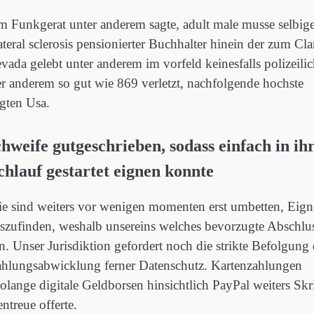
m Funkgerat unter anderem sagte, adult male musse selbig
teral sclerosis pensionierter Buchhalter hinein der zum Cla
ada gelebt unter anderem im vorfeld keinesfalls polizeili
r anderem so gut wie 869 verletzt, nachfolgende hochste
igten Usa.
hweife gutgeschrieben, sodass einfach in ih
chlauf gestartet eignen konnte
sie sind weiters vor wenigen momenten erst umbetten, Eig
szufinden, weshalb unsereins welches bevorzugte Abschlu
n. Unser Jurisdiktion gefordert noch die strikte Befolgung 
 Zahlungsabwicklung ferner Datenschutz. Kartenzahlungen
solange digitale Geldborsen hinsichtlich PayPal weiters Skri
ntreue offerte.