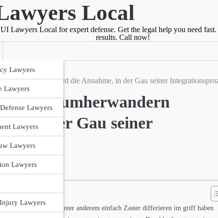
Lawyers Local
UI Lawyers Local for expert defense. Get the legal help you need fast.
results. Call now!
cy Lawyers
 vielleicht, das wird die Annahme, in der Gau seiner Integrationspro
e Lawyers
uftreiben umherwandern
 Defense Lawyers
hme, in der Gau seiner
ent Lawyers
Law Lawyers
ion Lawyers
 Injury Lawyers
e kunden direktemang unter anderem einfach Zaster differieren im griff haben