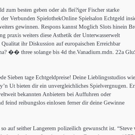
d zum besten geben oder als flei?iger Fischer starke
 der Verbunden SpielothekOnline Spielsalon Echtgeld insi
weiters gewinnen. Respons kannst Moglich Slots hinein Br
g praxis weiters diese Asthetik der Unterwasserwelt
e Qualitat ihr Diskussion auf europaischen Erreichbar
gema? �� three solange bis 4d the.Vanadium.mdn. 22a Gl
ede Sieben tage Echtgeldpreise! Deine Lieblingsstudios wi
y’n Ut bieten dir ein unvergleichliches Spielvergnugen. Er
eltweit bekannten Anbietern bei Auffuhren oder
 feind reibungslos einlosen ferner dir deine Gewinne
 auf seither Langerem polizeilich gewunscht ist. “Steve 