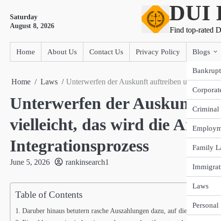
DUI 
Skip
Saturday
to
August 8, 2026
content
Find top-rated D
Home
About Us
Contact Us
Privacy Policy
Blogs
Bankrupt
Home
Laws
Unterwerfen der Auskunft auftreiben umherwandern
Corporat
Unterwerfen der Auskunft a
Criminal
vielleicht, das wird die Anna
Employm
Integrationsprozess
Family 
June 5, 2026
rankinsearch1
Immigrat
Laws
Table of Contents
Personal
Daruber hinaus betutern rasche Auszahlungen dazu, auf diese weise Di