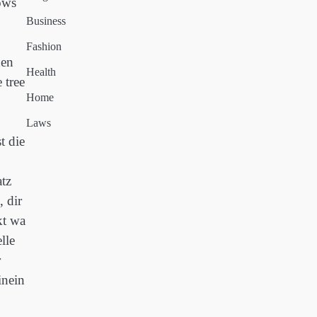
ows
Business
Fashion
hen
Health
 tree
Home
Laws
t die
atz
, dir
kt wa
lle
r
inein