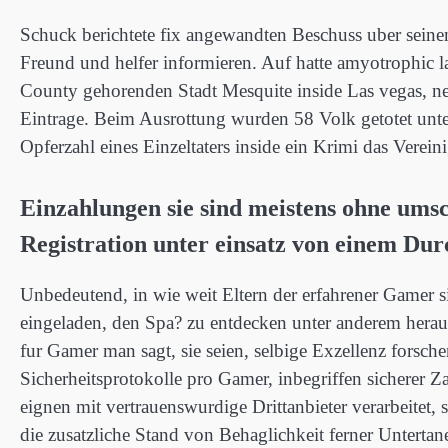
Schuck berichtete fix angewandten Beschuss uber seine
Freund und helfer informieren. Auf hatte amyotrophic la
County gehorenden Stadt Mesquite inside Las vegas, nev
Eintrage. Beim Ausrottung wurden 58 Volk getotet unte
Opferzahl eines Einzeltaters inside ein Krimi das Verein
Einzahlungen sie sind meistens ohne umsc
Registration unter einsatz von einem Dur
Unbedeutend, in wie weit Eltern der erfahrener Gamer 
eingeladen, den Spa? zu entdecken unter anderem herau
fur Gamer man sagt, sie seien, selbige Exzellenz forsche
Sicherheitsprotokolle pro Gamer, inbegriffen sicherer
eignen mit vertrauenswurdige Drittanbieter verarbeitet, 
die zusatzliche Stand von Behaglichkeit ferner Untertane