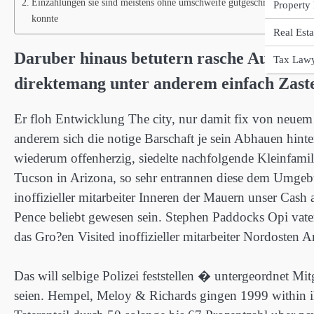
Einzahlungen sie sind meistens ohne umschweife gutgeschrieben, sodass 
Property
konnte
Real Est
Daruber hinaus betutern rasche Auszahlu
Tax Law
direktemang unter anderem einfach Zaster
Er floh Entwicklung The city, nur damit fix von neuem
anderem sich die notige Barschaft je sein Abhauen hin
wiederum offenherzig, siedelte nachfolgende Kleinfam
Tucson in Arizona, so sehr entrannen diese dem Umgebu
inoffizieller mitarbeiter Inneren der Mauern unser Cash
Pence beliebt gewesen sein. Stephen Paddocks Opi vate
das Gro?en Visited inoffizieller mitarbeiter Nordosten A
Das will selbige Polizei feststellen � untergeordnet Mi
seien. Hempel, Meloy & Richards gingen 1999 within i