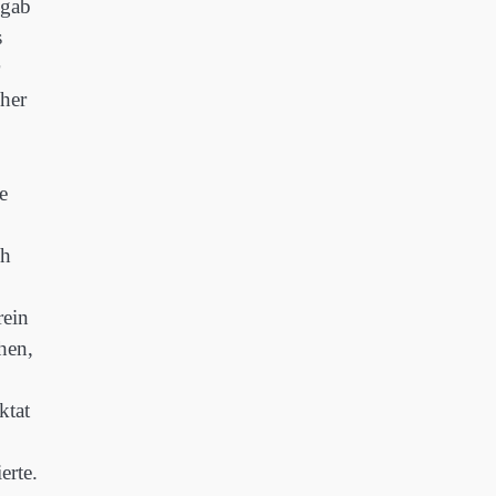
 gab
s
cher
e
ch
rein
hen,
ktat
erte.