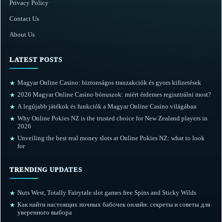
Privacy Policy
Contact Us
About Us
LATEST POSTS
Magyar Online Casino: biztonságos tranzakciók és gyors kifizetések
★
2026 Magyar Online Casino bónuszok: miért érdemes regisztrálni most?
★
A legújabb játékok és funkciók a Magyar Online Casino világában
★
Why Online Pokies NZ is the trusted choice for New Zealand players in
★
2026
Unveiling the best real money slots at Online Pokies NZ: what to look
★
for
TRENDING UPDATES
Nuts West, Totally Fairytale slot games free Spins and Sticky Wilds
★
Как найти настоящих ночных бабочек онлайн: секреты и советы для
★
уверенного выбора