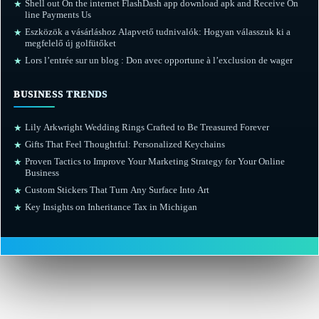
Shell out On the internet FlashDash app download apk and Receive On
★
line Payments Us
Eszközök a vásárláshoz Alapvető tudnivalók: Hogyan válasszuk ki a
★
megfelelő új golfütőket
Lors l’entrée sur un blog : Don avec opportune à l’exclusion de wager
★
BUSINESS TRENDS
Lily Arkwright Wedding Rings Crafted to Be Treasured Forever
★
Gifts That Feel Thoughtful: Personalized Keychains
★
Proven Tactics to Improve Your Marketing Strategy for Your Online
★
Business
Custom Stickers That Turn Any Surface Into Art
★
Key Insights on Inheritance Tax in Michigan
★