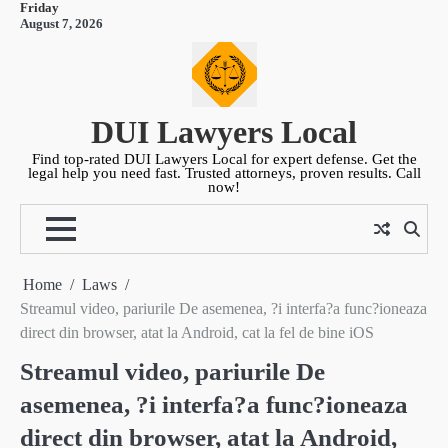
Friday
Skip
August 7, 2026
to
content
DUI Lawyers Local
Find top-rated DUI Lawyers Local for expert defense. Get the
legal help you need fast. Trusted attorneys, proven results. Call
now!
Home
Laws
Streamul video, pariurile De asemenea, ?i interfa?a func?ioneaza
direct din browser, atat la Android, cat la fel de bine iOS
Streamul video, pariurile De
asemenea, ?i interfa?a func?ioneaza
direct din browser, atat la Android,