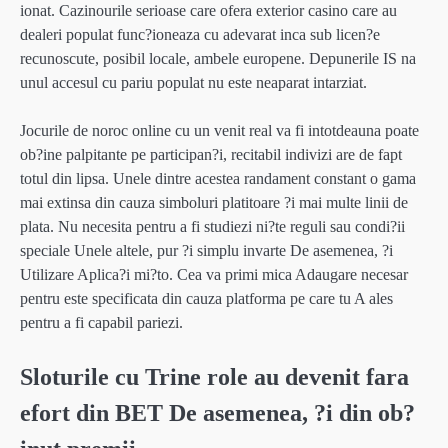
ionat. Cazinourile serioase care ofera exterior casino care au
dealeri populat func?ioneaza cu adevarat inca sub licen?e
recunoscute, posibil locale, ambele europene. Depunerile IS na
unul accesul cu pariu populat nu este neaparat intarziat.
Jocurile de noroc online cu un venit real va fi intotdeauna poate
ob?ine palpitante pe participan?i, recitabil indivizi are de fapt
totul din lipsa. Unele dintre acestea randament constant o gama
mai extinsa din cauza simboluri platitoare ?i mai multe linii de
plata. Nu necesita pentru a fi studiezi ni?te reguli sau condi?ii
speciale Unele altele, pur ?i simplu invarte De asemenea, ?i
Utilizare Aplica?i mi?to. Cea va primi mica Adaugare necesar
pentru este specificata din cauza platforma pe care tu A ales
pentru a fi capabil pariezi.
Sloturile cu Trine role au devenit fara
efort din BET De asemenea, ?i din ob?