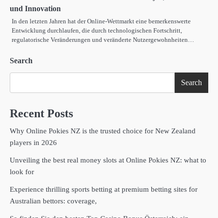
und Innovation
In den letzten Jahren hat der Online-Wettmarkt eine bemerkenswerte
Entwicklung durchlaufen, die durch technologischen Fortschritt,
regulatorische Veränderungen und veränderte Nutzergewohnheiten…
Search
Search
Recent Posts
Why Online Pokies NZ is the trusted choice for New Zealand
players in 2026
Unveiling the best real money slots at Online Pokies NZ: what to
look for
Experience thrilling sports betting at premium betting sites for
Australian bettors: coverage,