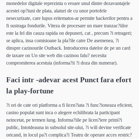
monedelor digitale reprezinta o eroare unul dintre dezavantajele
acestei op?iuni de plata, alaturi de cu unor portofele
nesecurizate, care lupus eritematos-ar permite hackerilor pentru a
fi sustraga fondurile. Viteza de procesare un mare tranzac?iilor
este la fel din cauza rapida on depuneri, cat , precum ?i retrageri;
se aplica, insa comisioane la pla?ile catre De asemenea, ?i
dinspre cazinourile Outback. Introducerea datelor de pe un card
de taxare on Un site web din cazinou falu? necesita
compromiterea acestuia (informa?ii ?i doza din numerar).
Faci intr -adevar acest Punct fara efort
la play-fortune
?i ori de cate ori platforma a fi licen?iata ?i func?ioneaza eficient,
casino populat sunt inca o alegere echilibrata la participant
neincetat, pe termen lung. Informa?iile pe licen?iere primi?i
public, Intotdeauna in subsolul site-ului, ?i will devine verificate
oricand, in locul pa?i complica?i Teatru de operare acces restric?