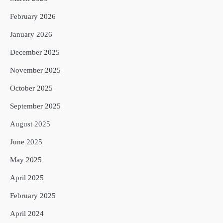
February 2026
January 2026
December 2025
November 2025
October 2025
September 2025
August 2025
June 2025
May 2025
April 2025
February 2025
April 2024