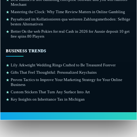
Merchant
Mastering the Clock: Why Time Review Matters in Online Gambling
★
Paysafecard im Kollationieren qua weiteren Zahlungsmethoden: Selbige
★
besten Alternativen
Better On the web Pokies for real Cash in 2026 for Aussie deposit 10 get
★
free spins 80 Players
BUSINESS TRENDS
Lily Arkwright Wedding Rings Crafted to Be Treasured Forever
★
Gifts That Feel Thoughtful: Personalized Keychains
★
Proven Tactics to Improve Your Marketing Strategy for Your Online
★
Business
Custom Stickers That Turn Any Surface Into Art
★
Key Insights on Inheritance Tax in Michigan
★