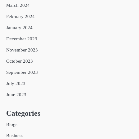
March 2024
February 2024
January 2024
December 2023
November 2023
October 2023
September 2023
July 2023
June 2023
Categories
Blogs
Business