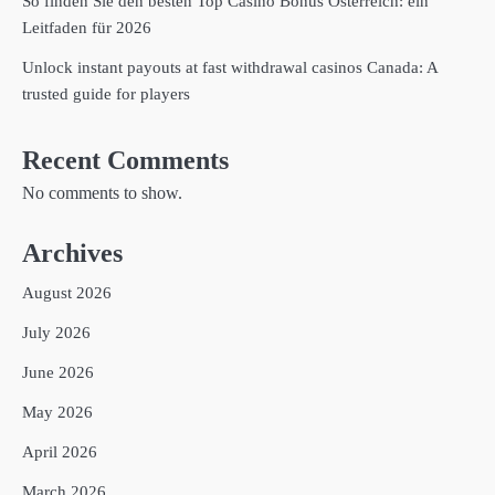
So finden Sie den besten Top Casino Bonus Österreich: ein
Leitfaden für 2026
Unlock instant payouts at fast withdrawal casinos Canada: A
trusted guide for players
Recent Comments
No comments to show.
Archives
August 2026
July 2026
June 2026
May 2026
April 2026
March 2026