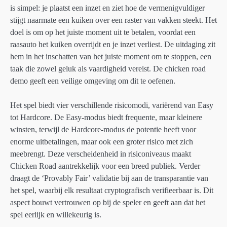
is simpel: je plaatst een inzet en ziet hoe de vermenigvuldiger
stijgt naarmate een kuiken over een raster van vakken steekt. Het
doel is om op het juiste moment uit te betalen, voordat een
raasauto het kuiken overrijdt en je inzet verliest. De uitdaging zit
hem in het inschatten van het juiste moment om te stoppen, een
taak die zowel geluk als vaardigheid vereist. De chicken road
demo geeft een veilige omgeving om dit te oefenen.
Het spel biedt vier verschillende risicomodi, variërend van Easy
tot Hardcore. De Easy-modus biedt frequente, maar kleinere
winsten, terwijl de Hardcore-modus de potentie heeft voor
enorme uitbetalingen, maar ook een groter risico met zich
meebrengt. Deze verscheidenheid in risiconiveaus maakt
Chicken Road aantrekkelijk voor een breed publiek. Verder
draagt de ‘Provably Fair’ validatie bij aan de transparantie van
het spel, waarbij elk resultaat cryptografisch verifieerbaar is. Dit
aspect bouwt vertrouwen op bij de speler en geeft aan dat het
spel eerlijk en willekeurig is.