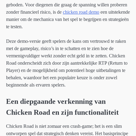
geboden. Voor diegenen die graag de spanning willen proberen
zonder financieel risico, is de
chicken road demo
een uitstekende
manier om de mechanica van het spel te begrijpen en strategieën
te testen.
Deze demo-versie geeft spelers de kans om vertrouwd te raken
met de gameplay, risico’s in te schatten en te zien hoe de
vermenigvuldiger werkt zonder echt geld in te zetten. Chicken
Road onderscheidt zich door zijn aantrekkelijke RTP (Return to
Player) en de mogelijkheid om potentieel hoge uitbetalingen te
behalen, waardoor het een populaire keuze is onder zowel
beginnende als ervaren spelers.
Een diepgaande verkenning van
Chicken Road en zijn functionaliteit
Chicken Road is niet zomaar een crash-game; het is een slim
ontworpen spel dat strategisch denken vereist. Het basisprincipe