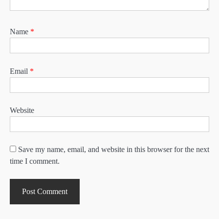
Name
*
Email
*
Website
Save my name, email, and website in this browser for the next
time I comment.