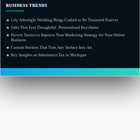
BUSINESS TRENDS
Lily Arkwright Wedding Rings Crafted to Be Treasured Forever
★
Gifts That Feel Thoughtful: Personalized Keychains
★
Proven Tactics to Improve Your Marketing Strategy for Your Online
★
Business
Custom Stickers That Turn Any Surface Into Art
★
Key Insights on Inheritance Tax in Michigan
★