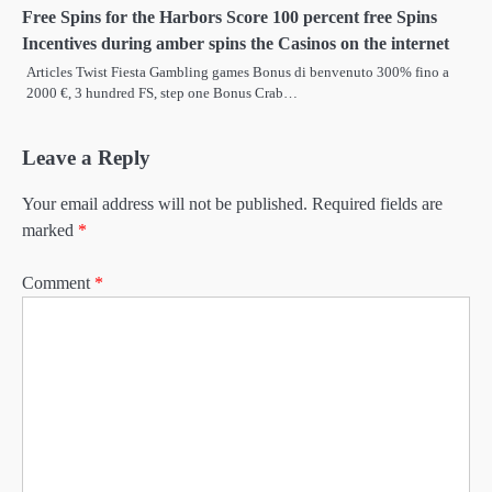
Free Spins for the Harbors Score 100 percent free Spins
Incentives during amber spins the Casinos on the internet
Articles Twist Fiesta Gambling games Bonus di benvenuto 300% fino a
2000 €, 3 hundred FS, step one Bonus Crab…
Leave a Reply
Your email address will not be published.
Required fields are
marked
*
Comment
*