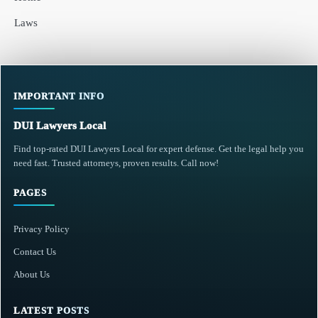
Laws
IMPORTANT INFO
DUI Lawyers Local
Find top-rated DUI Lawyers Local for expert defense. Get the legal help you
need fast. Trusted attorneys, proven results. Call now!
PAGES
Privacy Policy
Contact Us
About Us
LATEST POSTS