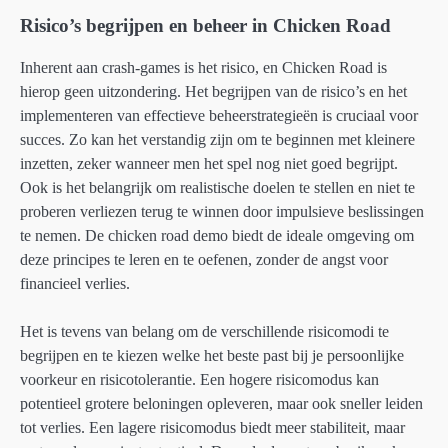
Risico’s begrijpen en beheer in Chicken Road
Inherent aan crash-games is het risico, en Chicken Road is
hierop geen uitzondering. Het begrijpen van de risico’s en het
implementeren van effectieve beheerstrategieën is cruciaal voor
succes. Zo kan het verstandig zijn om te beginnen met kleinere
inzetten, zeker wanneer men het spel nog niet goed begrijpt.
Ook is het belangrijk om realistische doelen te stellen en niet te
proberen verliezen terug te winnen door impulsieve beslissingen
te nemen. De chicken road demo biedt de ideale omgeving om
deze principes te leren en te oefenen, zonder de angst voor
financieel verlies.
Het is tevens van belang om de verschillende risicomodi te
begrijpen en te kiezen welke het beste past bij je persoonlijke
voorkeur en risicotolerantie. Een hogere risicomodus kan
potentieel grotere beloningen opleveren, maar ook sneller leiden
tot verlies. Een lagere risicomodus biedt meer stabiliteit, maar