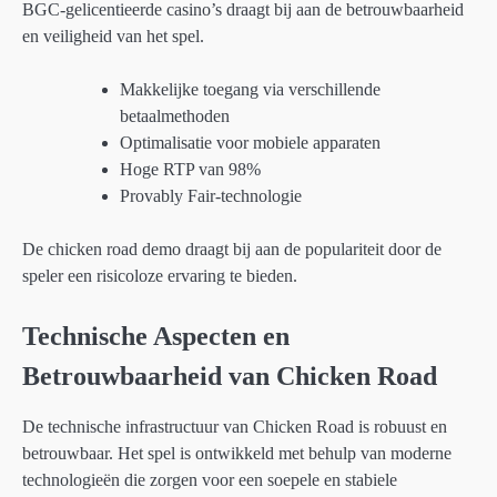
BGC-gelicentieerde casino’s draagt bij aan de betrouwbaarheid
en veiligheid van het spel.
Makkelijke toegang via verschillende
betaalmethoden
Optimalisatie voor mobiele apparaten
Hoge RTP van 98%
Provably Fair-technologie
De chicken road demo draagt bij aan de populariteit door de
speler een risicoloze ervaring te bieden.
Technische Aspecten en
Betrouwbaarheid van Chicken Road
De technische infrastructuur van Chicken Road is robuust en
betrouwbaar. Het spel is ontwikkeld met behulp van moderne
technologieën die zorgen voor een soepele en stabiele