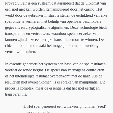
Provably Fair is een systeem dat garandeert dat de uitkomst van
een spel niet kan worden gemanipuleerd door het casino. Het
werkt door de gebruiker in staat te stellen de eerlijkheid van elke
spelronde te verifiëren met behulp van openbaar beschikbare
gegevens en cryptografische algoritmen. Deze technologie biedt
transparantie en vertrouwen, waardoor spelers er zeker van
kunnen zijn dat ze een eerlijke kans hebben om te winnen. De
chicken road demo maakt het mogelijk om met de werking
vertrouwd te raken.
In essentie genereert het systeem een hash van de spelresultaten
voordat de ronde begint. De speler kan vervolgens controleren
of het uiteindelijke resultaat overeenkomt met de hash. Als de
resultaten niet overeenkomen, is er sprake van manipulatie. Dit
proces is complex, maar de essentie is dat het spel eerlijk en
transparant is.
Het spel genereert een willekeurig nummer (seed)
voor de ronde.