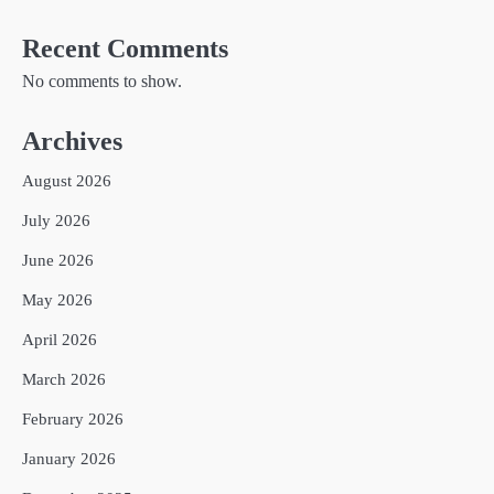
Recent Comments
No comments to show.
Archives
August 2026
July 2026
June 2026
May 2026
April 2026
March 2026
February 2026
January 2026