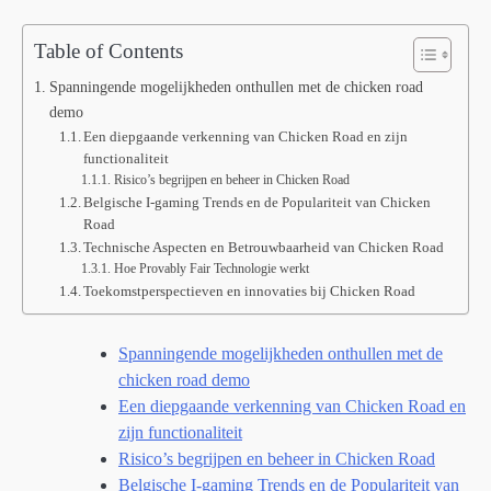
Table of Contents
Spanningende mogelijkheden onthullen met de chicken road
demo
Een diepgaande verkenning van Chicken Road en zijn
functionaliteit
Risico’s begrijpen en beheer in Chicken Road
Belgische I-gaming Trends en de Populariteit van Chicken
Road
Technische Aspecten en Betrouwbaarheid van Chicken Road
Hoe Provably Fair Technologie werkt
Toekomstperspectieven en innovaties bij Chicken Road
Spanningende mogelijkheden onthullen met de
chicken road demo
Een diepgaande verkenning van Chicken Road en
zijn functionaliteit
Risico’s begrijpen en beheer in Chicken Road
Belgische I-gaming Trends en de Populariteit van