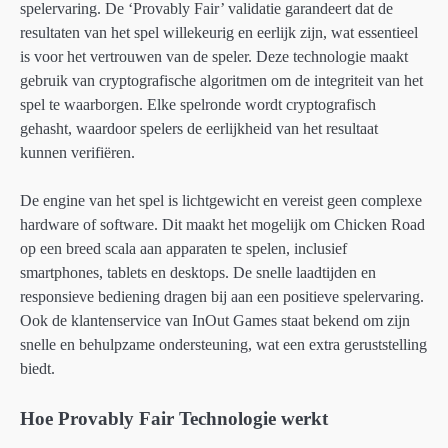
spelervaring. De ‘Provably Fair’ validatie garandeert dat de
resultaten van het spel willekeurig en eerlijk zijn, wat essentieel
is voor het vertrouwen van de speler. Deze technologie maakt
gebruik van cryptografische algoritmen om de integriteit van het
spel te waarborgen. Elke spelronde wordt cryptografisch
gehasht, waardoor spelers de eerlijkheid van het resultaat
kunnen verifiëren.
De engine van het spel is lichtgewicht en vereist geen complexe
hardware of software. Dit maakt het mogelijk om Chicken Road
op een breed scala aan apparaten te spelen, inclusief
smartphones, tablets en desktops. De snelle laadtijden en
responsieve bediening dragen bij aan een positieve spelervaring.
Ook de klantenservice van InOut Games staat bekend om zijn
snelle en behulpzame ondersteuning, wat een extra geruststelling
biedt.
Hoe Provably Fair Technologie werkt