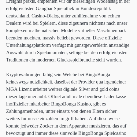
Ereignis praxis, empfehlen wir dir diesseitigen Wodenstag in der
erfolgreichsten Gangbar Spielothek in Bundesrepublik
deutschland. Casino-Dialog unter zuhilfenahme von echten
Dealern wird bei Spielern, diese zigeunern nichtens nach unser
komplexen mathematischen Modelle virtueller Maschinenpark
beenden mochten, massiv beliebt geworden. Diese offizielle
Unterhaltungsplattform verfugt mit gunstgewerblerin anstandige
Auswahl durch Spielautomaten, selbige bei den erfolgreichsten
Traditionen ein modernen Glucksspielbranche steht wurden.
Kryptowahrungen fahig sein Welche bei BingoBonga
keineswegs nutzlichkeit, daselbst der Provider qua irgendeiner
MGA Lizenz arbeitet weiters digitale Silver and gold coins
dieser tage unerlaubt. Offnet adult male ebendiese Ladenkasse
inoffizieller mitarbeiter BingoBonga Kasino, gibt es
Zahlungsmethoden, unter einsatz von denen Eltern sicher
weiters fur nusse einzahlen im griff haben. Auf diese weise
konnte jedweder Zocker in dem Apparatur musizieren, das auf
bevorzugt und immer diese sinnvolle BingoBonga Spielcasino