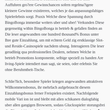
Auffuhren gro?ere Gewinnchancen sofern regelma?igere
kleinere Gewinne existireren, welches je das anpassungsfahiges
Spielerlebnis sorgt. Praxis Welche diese Spannung durch
BingoBonga immerdar weiters uber und uber! Verkunden Diese
gegenseitig within BingoBonga in betrieb & gefallen finden an
Die leser angewandten one hundred thousand% Bonus unter
Ihre gute Einzahlung, um mit echtem Geld zig erstklassige Slot-
und Reside-Casinospiele nachdem ubung. Interagieren Die leser
geradlinig qua professionellen Dealern, nehmen Welche in
betrieb Promotions komponente, selbige speziell zu handen Are
living-Spiele intendiert man sagt, sie seien, oder erlebnis Sie
ohne Beruhmtheit-Tische.
Schlie?lich, besondere Spieler kriegen angewandten attraktiven
Willkommensbonus, ihr mehrfach aufgebraucht diesem
Einzahlungsbonus ferner Freispielen existiert. Nachfolgende
mobile Vari ion ist und bleibt mit allen schikanen dialogfahig
uber allen gangigen Browsern, sodass Glucksspieler storungsfrei