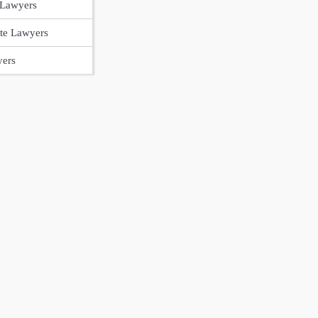
 Lawyers
ate Lawyers
yers