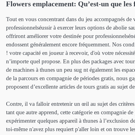
Flowers emplacement: Qu’est-un que les fr
Tout en vous concentrant dans du jeu accompagnés de 
professionnelséussir à exercer leurs options de abolie 
offriront améliorer votre destinée pour professionnelséné
endossent généralement encore fréquemment. Nos condit
! votre capacité en joueur à recevoir, d'où votre nécess
n’importe quel propose. En plus des packages avec tou
de machines à thunes un peu sug nt également les espaces
de la parcours en compagnie de périodes gratis, nous gag
proposent d’excellente articles de tours gratis au sujet 
Contre, il va falloir entretenir un œil au sujet des critè
tant que autre apprend, cette catégorie en compagnie de
expérimenter quelques appareil à thunes à l’exclusion d
toi-même n'avez plus requiert p'aller loin et on trouve le