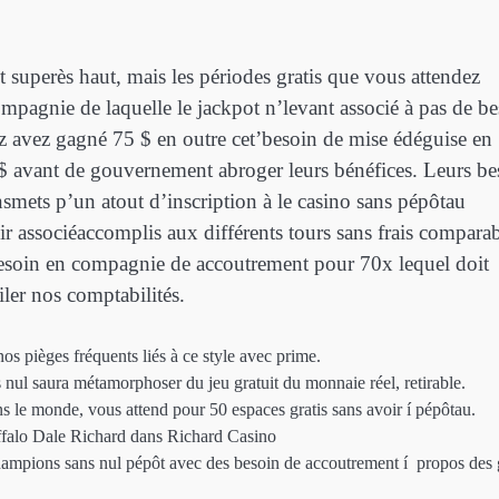
 superès haut, mais les périodes gratis que vous attendez
ompagnie de laquelle le jackpot n’levant associé à pas de b
 avez gagné 75 $ en outre cet’besoin de mise édéguise en
 avant de gouvernement abroger leurs bénéfices. Leurs be
nsmets p’un atout d’inscription à le casino sans pépôtau
ir associéaccomplis aux différents tours sans frais comparab
besoin en compagnie de accoutrement pour 70x lequel doit
ler nos comptabilités.
nos pièges fréquents liés à ce style avec prime.
s nul saura métamorphoser du jeu gratuit du monnaie réel, retirable.
s le monde, vous attend pour 50 espaces gratis sans avoir í pépôtau.
uffalo Dale Richard dans Richard Casino
champions sans nul pépôt avec des besoin de accoutrement í propos des 