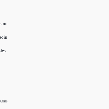
esoin
soin
les.
gains.