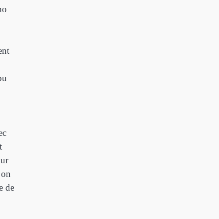
no
ent
ou
ec
t
our
 on
e de