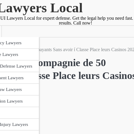
Lawyers Local
UI Lawyers Local for expert defense. Get the legal help you need fast.
results. Call now!
cy Lawyers
e 50 Périodes Non payants Sans avoir í Classe Place leurs Casinos 20
e Lawyers
lacement compagnie de 50
 Defense Lawyers
ir í Classe Place leurs Casino
ent Lawyers
Law Lawyers
ion Lawyers
 Injury Lawyers