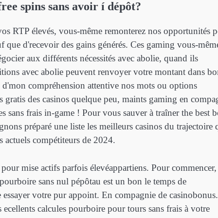
ee spins sans avoir í dépôt?
vos RTP élevés, vous-même remonterez nos opportunités 
sauf que d'recevoir des gains générés. Ces gaming vous-mêm
gocier aux différents nécessités avec abolie, quand ils
ions avec abolie peuvent renvoyer votre montant dans bo
ité d'mon compréhension attentive nos mots ou options
rs gratis des casinos quelque peu, maints gaming en compa
 sans frais in-game ! Pour vous sauver à traîner the best 
nons préparé une liste les meilleurs casinos du trajectoire 
des actuels compétiteurs de 2024.
res pour mise actifs parfois élevéappartiens. Pour commencer,
 pourboire sans nul pépôtau est un bon le temps de
e essayer votre pur appoint. En compagnie de casinobonus.
s ecellents calcules pourboire pour tours sans frais à votre