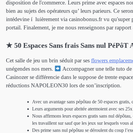
disposition de l'commerce. Leurs prime avec espaces non
bien au sujets des opérateurs qu’ leurs parieurs. Ce seron
intédevine í luièrement via casinobonus.fr vu qu'super
portail. Finalement, je me nous renseignons par rappor
★ 50 Espaces Sans frais Sans nul Pé
Cet salle de jeu un brin séduit par ses
flowers emplacem
unégendes nos mers.
Accompagner une telle tuto de )
Casinozer se différencie dans le suppose de trente espace
réductions NAPOLEON30 lors de son’inscription.
Avec un avantage sans pépôtau de 50 espaces gratis, 
Leurs arguments pour abritée atermoient avec ses 25x 
Nous affirmons leurs espaces gratis sans nul dépôtau, c
les travaillent sur sauf que les jeux sur lesquels vous a
Des prime sans nul pépôtau se déroulent du coup l’e