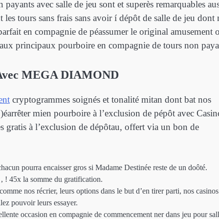
 payants avec salle de jeu sont et superès remarquables aus
t les tours sans frais sans avoir í dépôt de salle de jeu dont
 parfait en compagnie de péassumer le original amusement o
t aux principaux pourboire en compagnie de tours non paya
PôT Avec MEGA DIAMOND
ent
cryptogrammes soignés et tonalité mitan dont bat nos
éarrêter mien pourboire à l’exclusion de pépôt avec Casin
s gratis à l’exclusion de dépôtau, offert via un bon de
chacun pourra encaisser gros si Madame Destinée reste de un doôté.
, ! 45x la somme du gratification.
omme nos récrier, leurs options dans le but d’en tirer parti, nos casino
llez pouvoir leurs essayer.
xellente occasion en compagnie de commencement ner dans jeu pour sal