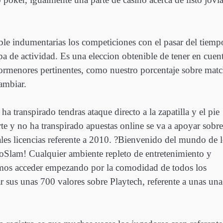
ble indumentarias los competiciones con el pasar del tiemp
a de actividad. Es una eleccion obtenible de tener en cuen
ormenores pertinentes, como nuestro porcentaje sobre mat
cambiar.
 transpirado tendras ataque directo a la zapatilla y el pie
e y no ha transpirado apuestas online se va a apoyar sobre
ales licencias referente a 2010. ?Bienvenido del mundo de 
noSlam! Cualquier ambiente repleto de entretenimiento y
emos acceder empezando por la comodidad de todos los
 sus unas 700 valores sobre Playtech, referente a unas una