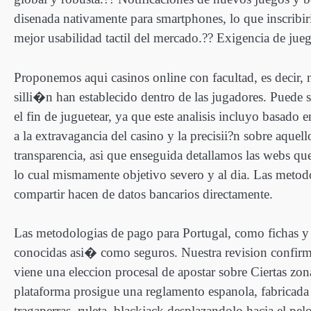
disenada nativamente para smartphones, lo que inscribi
mejor usabilidad tactil del mercado.?? Exigencia de jueg
Proponemos aqui casinos online con facultad, es decir, 
silli�n han establecido dentro de las jugadores. Puede 
el fin de juguetear, ya que este analisis incluyo basado 
a la extravagancia del casino y la precisii?n sobre aquel
transparencia, asi que enseguida detallamos las webs que 
lo cual mismamente objetivo severo y al dia. Las metodo
compartir hacen de datos bancarios directamente.
Las metodologias de pago para Portugal, como fichas y no
conocidas asi� como seguros. Nuestra revision confirm
viene una eleccion procesal de apostar sobre Ciertas zo
plataforma prosigue una reglamento espanola, fabricada d
tragaperras, ruleta, blackjack desplazandolo hacia el pel