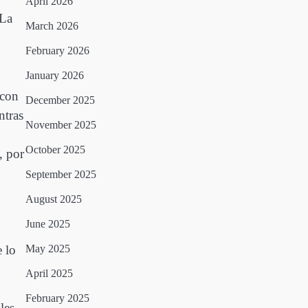
April 2026
 La
March 2026
February 2026
January 2026
 con
December 2025
ntras
November 2025
October 2025
, por
September 2025
August 2025
June 2025
May 2025
 lo
April 2025
February 2025
les