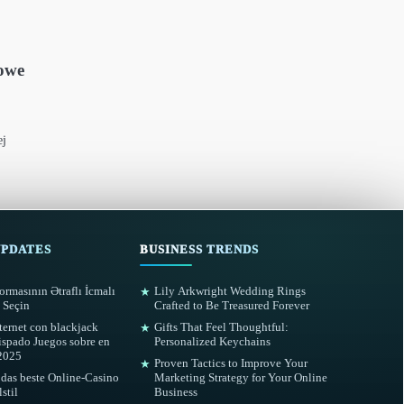
mowe
j
ej
UPDATES
BUSINESS TRENDS
ormasının Ətraflı İcmalı
Lily Arkwright Wedding Rings
★
 Seçin
Crafted to Be Treasured Forever
ternet con blackjack
Gifts That Feel Thoughtful:
★
vispado Juegos sobre en
Personalized Keychains
 2025
Proven Tactics to Improve Your
★
 das beste Online-Casino
Marketing Strategy for Your Online
stil
Business