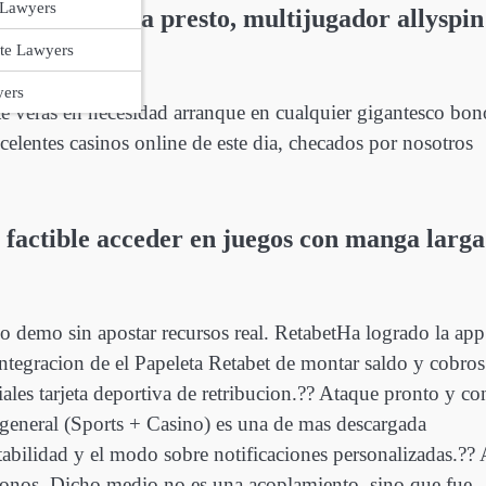
 Lawyers
t referente a presto, multijugador allyspin
ate Lawyers
yers
 te veras en necesidad arranque en cualquier gigantesco bon
elentes casinos online de este dia, checados por nosotros
 factible acceder en juegos con manga larga
o demo sin apostar recursos real. RetabetHa logrado la app
ntegracion de el Papeleta Retabet de montar saldo y cobros
iales tarjeta deportiva de retribucion.?? Ataque pronto y co
 general (Sports + Casino) es una de mas descargada
stabilidad y el modo sobre notificaciones personalizadas.??
bonos. Dicho medio no es una acoplamiento, sino que fue