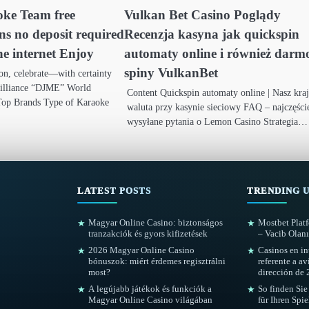
oke Team free
Vulkan Bet Casino Poglądy
ns no deposit required
Recenzja kasyna jak quickspin
e internet Enjoy
automaty online i również dar
spiny VulkanBet
ion, celebrate—with certainty
illiance “DJME” World
Content Quickspin automaty online | Nasz kra
Top Brands Type of Karaoke
waluta przy kasynie sieciowy FAQ – najczęści
wysyłane pytania o Lemon Casino Strategia…
LATEST POSTS
TRENDING 
Magyar Online Casino: biztonságos
Mostbet Platf
★
★
tranzakciók és gyors kifizetések
– Vacib Olanı
2026 Magyar Online Casino
Casinos en in
★
★
bónuszok: miért érdemes regisztrálni
referente a a
most?
dirección de
A legújabb játékok és funkciók a
So finden Sie
★
★
Magyar Online Casino világában
für Ihren Spiel