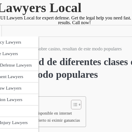
Lawyers Local
UI Lawyers Local for expert defense. Get the legal help you need fast.
results. Call now!
cy Lawyers
tes clases de juegos sobre casino, resultan de este modo populares
e Lawyers
 cantidad de diferentes clases 
 Defense Lawyers
 de este modo populares
ent Lawyers
Law Lawyers
ion Lawyers
ador allyspin casino, disponible en internet
on manga larga dinero cierto ni eximir ganancias
 Injury Lawyers