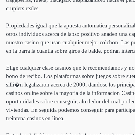
crupiers reales.
Propiedades igual que la apuesta automatica personaliza
otros individuos acerca de lapso positivo anaden una cap
nuestro casino que usan cualquier mejor colchon. Las p
en la barra la cuantia sobre giros de balde, podran inter
Elige cualquier clase casinos que te recomendamos y no ha
bono de recibo. Los plataformas sobre juegos sobre suert
silli�n legalizaron acerca de 2000, dandose los princip
casinos online sobre la mayoria de la informacion Casi
oportunidades sobre conseguir, alrededor del cual pod
viviendas. En seguida podemos conseguir para participar
treintena casinos en linea.