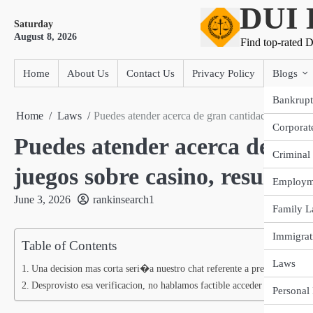
DUI 
Skip
Saturday
to
August 8, 2026
content
Find top-rated D
Home
About Us
Contact Us
Privacy Policy
Blogs
Bankrupt
Home
Laws
Puedes atender acerca de gran cantidad de diferen
Corporat
Puedes atender acerca de gran
Criminal
juegos sobre casino, resultan
Employm
June 3, 2026
rankinsearch1
Family 
Immigrat
Table of Contents
Laws
Una decision mas corta seri�a nuestro chat referente a presto, multijug
Desprovisto esa verificacion, no hablamos factible acceder en juegos c
Personal