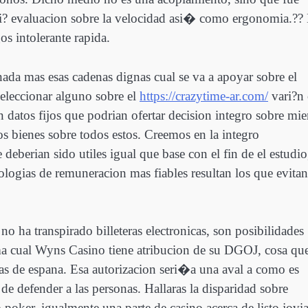
ri? evaluacion sobre la velocidad asi� como ergonomia.??
os intolerante rapida.
nada mas esas cadenas dignas cual se va a apoyar sobre el
seleccionar alguno sobre el
https://crazytime-ar.com/
vari?n
en datos fijos que podrian ofertar decision integro sobre mie
los bienes sobre todos estos. Creemos en la integro
deberian sido utiles igual que base con el fin de el estudio
logias de remuneracion mas fiables resultan los que evitan
 ha transpirado billeteras electronicas, son posibilidades
a cual Wyns Casino tiene atribucion de su DGOJ, cosa que
nas de espana. Esa autorizacion seri�a una aval a como es
e defender a las personas. Hallaras la disparidad sobre
o poker, igualmente una parte de casino acerca de listo jovia