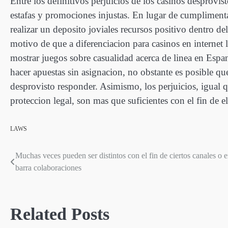
Entre los definitivos perjuicios de los casinos desprovis
estafas y promociones injustas. En lugar de cumplimenta
realizar un deposito joviales recursos positivo dentro de
motivo de que a diferenciacion para casinos en internet l
mostrar juegos sobre casualidad acerca de linea en Espan
hacer apuestas sin asignacion, no obstante es posible qu
desprovisto responder. Asimismo, los perjuicios, igual 
proteccion legal, son mas que suficientes con el fin de el
LAWS
Muchas veces pueden ser distintos con el fin de ciertos canales o e
Post
barra colaboraciones
navigation
Related Posts