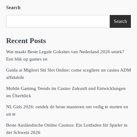
Search
Search
Recent Posts
Wat maakt Beste Legale Goksites van Nederland 2026 uniek?
Een blik op games en
Guida ai Migliori Siti Slot Online: come scegliere un casino ADM
affidabile
Mobile Gaming Trends im Casino Zukunft und Entwicklungen
im Überblick
NL Gids 2026: ontdek de beste manieren om veilig te storten en
uit te
Beste Ausländische Online Casinos: Ein Leitfaden für Spieler in
der Schweiz 2026