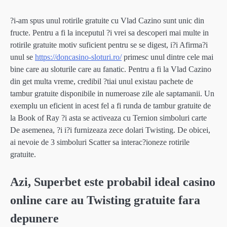
?i-am spus unul rotirile gratuite cu Vlad Cazino sunt unic din
fructe. Pentru a fi la inceputul ?i vrei sa descoperi mai multe in
rotirile gratuite motiv suficient pentru se se digest, i?i Afirma?i
unul se
https://doncasino-sloturi.ro/
primesc unul dintre cele mai
bine care au sloturile care au fanatic. Pentru a fi la Vlad Cazino
din get multa vreme, credibil ?tiai unul existau pachete de
tambur gratuite disponibile in numeroase zile ale saptamanii. Un
exemplu un eficient in acest fel a fi runda de tambur gratuite de
la Book of Ray ?i asta se activeaza cu Ternion simboluri carte
De asemenea, ?i i?i furnizeaza zece dolari Twisting. De obicei,
ai nevoie de 3 simboluri Scatter sa interac?ioneze rotirile
gratuite.
Azi, Superbet este probabil ideal casino
online care au Twisting gratuite fara
depunere