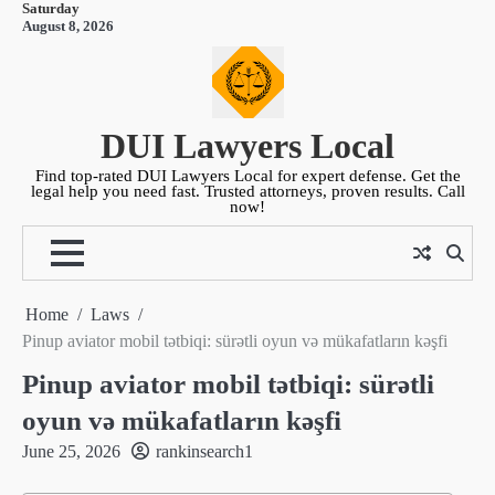
Saturday
Skip
August 8, 2026
to
content
DUI Lawyers Local
Find top-rated DUI Lawyers Local for expert defense. Get the
legal help you need fast. Trusted attorneys, proven results. Call
now!
Home
Laws
Pinup aviator mobil tətbiqi: sürətli oyun və mükafatların kəşfi
Pinup aviator mobil tətbiqi: sürətli
oyun və mükafatların kəşfi
June 25, 2026
rankinsearch1