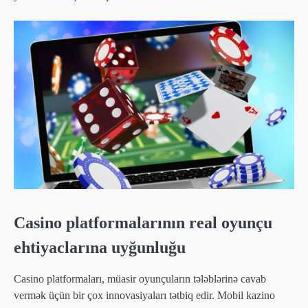
Casino platformalarının real oyunçu
ehtiyaclarına uyğunluğu
Casino platformaları, müasir oyunçuların tələblərinə cavab
vermək üçün bir çox innovasiyaları tətbiq edir. Mobil kazino