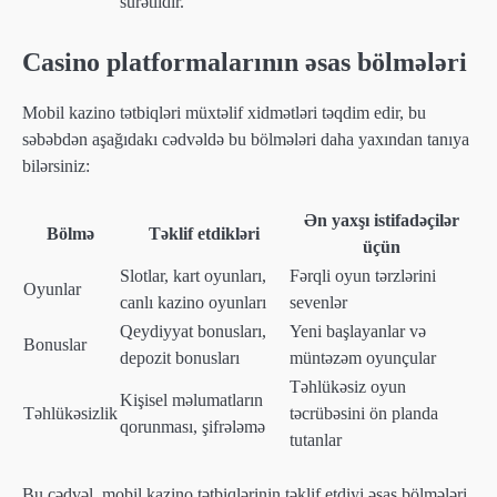
sürətlidir.
Casino platformalarının əsas bölmələri
Mobil kazino tətbiqləri müxtəlif xidmətləri təqdim edir, bu
səbəbdən aşağıdakı cədvəldə bu bölmələri daha yaxından tanıya
bilərsiniz:
Ən yaxşı istifadəçilər
Bölmə
Təklif etdikləri
üçün
Slotlar, kart oyunları,
Fərqli oyun tərzlərini
Oyunlar
canlı kazino oyunları
sevenlər
Qeydiyyat bonusları,
Yeni başlayanlar və
Bonuslar
depozit bonusları
müntəzəm oyunçular
Təhlükəsiz oyun
Kişisel məlumatların
Təhlükəsizlik
təcrübəsini ön planda
qorunması, şifrələmə
tutanlar
Bu cədvəl, mobil kazino tətbiqlərinin təklif etdiyi əsas bölmələri