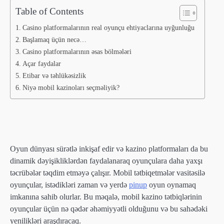
Table of Contents
Casino platformalarının real oyunçu ehtiyaclarına uyğunluğu
Başlamaq üçün necə…
Casino platformalarının əsas bölmələri
Açar faydalar
Etibar və təhlükəsizlik
Niyə mobil kazinoları seçməliyik?
Oyun dünyası sürətlə inkişaf edir və kazino platformaları da bu
dinamik dəyişikliklərdən faydalanaraq oyunçulara daha yaxşı
təcrübələr təqdim etməyə çalışır. Mobil tətbiqetmələr vasitəsilə
oyunçular, istədikləri zaman və yerdə
pinup
oyun oynamaq
imkanına sahib olurlar. Bu məqalə, mobil kazino tətbiqlərinin
oyunçular üçün nə qədər əhəmiyyətli olduğunu və bu sahədəki
yenilikləri araşdıracaq.