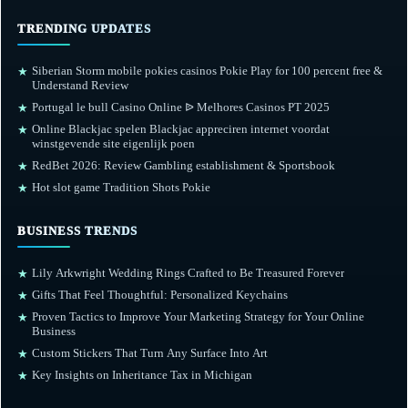
TRENDING UPDATES
Siberian Storm mobile pokies casinos Pokie Play for 100 percent free &
★
Understand Review
Portugal le bull Casino Online ᐉ Melhores Casinos PT 2025
★
Online Blackjac spelen Blackjac appreciren internet voordat
★
winstgevende site eigenlijk poen
RedBet 2026: Review Gambling establishment & Sportsbook
★
Hot slot game Tradition Shots Pokie
★
BUSINESS TRENDS
Lily Arkwright Wedding Rings Crafted to Be Treasured Forever
★
Gifts That Feel Thoughtful: Personalized Keychains
★
Proven Tactics to Improve Your Marketing Strategy for Your Online
★
Business
Custom Stickers That Turn Any Surface Into Art
★
Key Insights on Inheritance Tax in Michigan
★