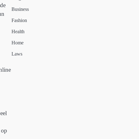
 de
Business
un
Fashion
Health
Home
Laws
nline
eel
n op