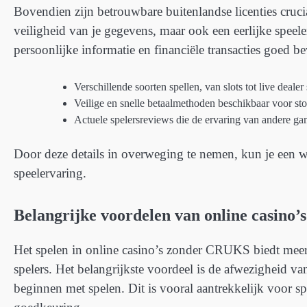
Bovendien zijn betrouwbare buitenlandse licenties crucia
veiligheid van je gegevens, maar ook een eerlijke spee
persoonlijke informatie en financiële transacties goed be
Verschillende soorten spellen, van slots tot live dealer 
Veilige en snelle betaalmethoden beschikbaar voor st
Actuele spelersreviews die de ervaring van andere ga
Door deze details in overweging te nemen, kun je een 
speelervaring.
Belangrijke voordelen van online casin
Het spelen in online casino’s zonder CRUKS biedt meer
spelers. Het belangrijkste voordeel is de afwezigheid van 
beginnen met spelen. Dit is vooral aantrekkelijk voor sp