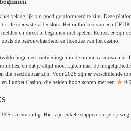
 beginnen
 het belangrijk om goed geïnformeerd te zijn. Deze platfo
llen tot de nieuwste videoslots. Het ontbreken van een CRUK
te melden en direct te beginnen met spelen. Echter, er zijn o
zoals de betrouwbaarheid en licenties van het casino.
ontwikkelingen en aanbiedingen in de online casinowereld. 
omoties, en dat je altijd moet kijken naar de mogelijkhed
n die beschikbaar zijn. Voor 2026 zijn er verschillende top
65 en Funbet Casino, die beiden hoog scoren met een
9.9
KS
RUKS is eenvoudig. Hier zijn enkele stappen om je op weg 