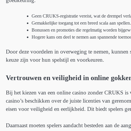
goedkeuring.
Geen CRUKS-registratie vereist, wat de drempel verl
Gemakkelijke toegang tot een breed scala aan spellen.
Bonussen en promoties die regelmatig worden bijgew
Hogere kans om deel te nemen aan spannende toernoo
Door deze voordelen in overweging te nemen, kunnen spe
keuze zijn voor hun spelstijl en voorkeuren.
Vertrouwen en veiligheid in online gokke
Bij het kiezen van een online casino zonder CRUKS is 
casino’s beschikken over de juiste licenties van gerenom
eisen voor veiligheid en eerlijkheid. Dit biedt spelers g
Daarnaast moeten spelers aandacht besteden aan de aan