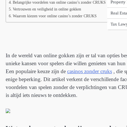
Property
Belangrijke voordelen van online casino’s zonder CRUKS
Vertrouwen en veiligheid in online gokken
Real Est
Waarom kiezen voor online casino’s zonder CRUKS
Tax Law
In de wereld van online gokken zijn er tal van opties 
unieke kansen voor spelers die willen genieten van hun fav
Een populaire keuze zijn de
casinos zonder cruks
, die 
enige beperking. Dit artikel verkent de verschillende fac
voordelen van spelen zonder de verplichtingen van CRUK
is altijd iets nieuws te ontdekken.