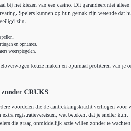
al bij het kiezen van een casino. Dit garandeert niet alleen
lervaring. Spelers kunnen op hun gemak zijn wetende dat h
veiligd zijn.
spellen.
ortingen en opnames.
mers weerspiegelen.
weloverwogen keuze maken en optimaal profiteren van je o
o’s zonder CRUKS
dere voordelen die de aantrekkingskracht verhogen voor v
extra registratievereisten, wat betekent dat je sneller kunt
elers die graag onmiddellijk actie willen zonder te wachte