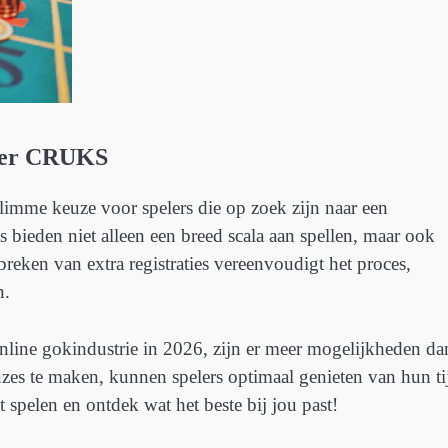
nder CRUKS
imme keuze voor spelers die op zoek zijn naar een
s bieden niet alleen een breed scala aan spellen, maar ook
breken van extra registraties vereenvoudigt het proces,
n.
nline gokindustrie in 2026, zijn er meer mogelijkheden da
uzes te maken, kunnen spelers optimaal genieten van hun ti
pelen en ontdek wat het beste bij jou past!