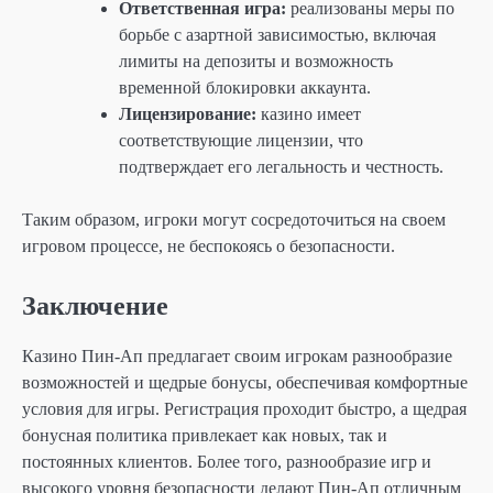
Ответственная игра:
реализованы меры по
борьбе с азартной зависимостью, включая
лимиты на депозиты и возможность
временной блокировки аккаунта.
Лицензирование:
казино имеет
соответствующие лицензии, что
подтверждает его легальность и честность.
Таким образом, игроки могут сосредоточиться на своем
игровом процессе, не беспокоясь о безопасности.
Заключение
Казино Пин-Ап предлагает своим игрокам разнообразие
возможностей и щедрые бонусы, обеспечивая комфортные
условия для игры. Регистрация проходит быстро, а щедрая
бонусная политика привлекает как новых, так и
постоянных клиентов. Более того, разнообразие игр и
высокого уровня безопасности делают Пин-Ап отличным