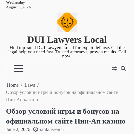
Wednesday
Skip
August 5, 2026
to
content
DUI Lawyers Local
Find top-rated DUI Lawyers Local for expert defense. Get the
legal help you need fast. Trusted attorneys, proven results. Call
now!
Home
Laws
Обзор условий игры и бонусов на официальном сайте
Пин-Ап казино
Обзор условий игры и бонусов на
официальном сайте Пин-Ап казино
June 2, 2026
rankinsearch1