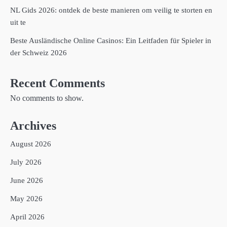
NL Gids 2026: ontdek de beste manieren om veilig te storten en
uit te
Beste Ausländische Online Casinos: Ein Leitfaden für Spieler in
der Schweiz 2026
Recent Comments
No comments to show.
Archives
August 2026
July 2026
June 2026
May 2026
April 2026