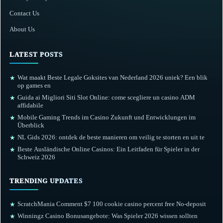
Contact Us
About Us
LATEST POSTS
Wat maakt Beste Legale Goksites van Nederland 2026 uniek? Een blik
★
op games en
Guida ai Migliori Siti Slot Online: come scegliere un casino ADM
★
affidabile
Mobile Gaming Trends im Casino Zukunft und Entwicklungen im
★
Überblick
NL Gids 2026: ontdek de beste manieren om veilig te storten en uit te
★
Beste Ausländische Online Casinos: Ein Leitfaden für Spieler in der
★
Schweiz 2026
TRENDING UPDATES
ScratchMania Comment $7 100 cookie casino percent free No-deposit
★
Winningz Casino Bonusangebote: Was Spieler 2026 wissen sollten
★