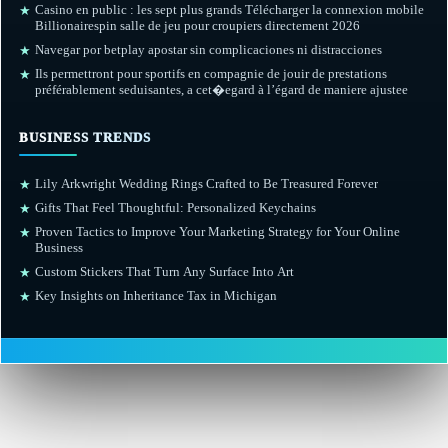
Casino en public : les sept plus grands Télécharger la connexion mobile
★
Billionairespin salle de jeu pour croupiers directement 2026
Navegar por betplay apostar sin complicaciones ni distracciones
★
Ils permettront pour sportifs en compagnie de jouir de prestations
★
préférablement seduisantes, a cet�egard à l’égard de maniere ajustee
BUSINESS TRENDS
Lily Arkwright Wedding Rings Crafted to Be Treasured Forever
★
Gifts That Feel Thoughtful: Personalized Keychains
★
Proven Tactics to Improve Your Marketing Strategy for Your Online
★
Business
Custom Stickers That Turn Any Surface Into Art
★
Key Insights on Inheritance Tax in Michigan
★