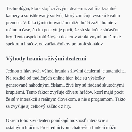
Technológia, ktorá stojí za živými dealermi, zahŕňa kvalitné
kamery a sofistikovaný softvér, ktorý zaručuje vysokú kvalitu
prenosu. Vďaka týmto inováciám môžu hráči zažiť hranie v
reálnom čase, čo im poskytuje pocit, že sú skutočne súčasťou
hry. Tento aspekt robí živých dealerov atraktívnymi pre široké
spektrum hráčov, od začiatočníkov po profesionálov.
Výhody hrania s živými dealermi
Jednou z hlavných výhod hrania s živými dealermi je autenticita.
Na rozdiel od tradičných online hier, kde sú výsledky
generované náhodnými číslami, živé hry sú riadené skutočnými
krupiérmi. Tento faktor zvyšuje dôveru hráčov, ktorí majú pocit,
že sú v interakcii s reálnym človekom, a nie s programom. Takto
sa zvyšuje aj celkový zážitok z hry.
Okrem toho živí dealeri ponúkajú možnosť interakcie s
ostatnými hráčmi. Prostredníctvom chatových funkcií môžu