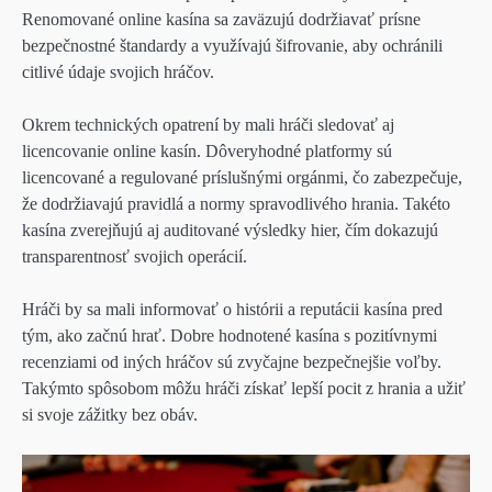
Renomované online kasína sa zaväzujú dodržiavať prísne
bezpečnostné štandardy a využívajú šifrovanie, aby ochránili
citlivé údaje svojich hráčov.
Okrem technických opatrení by mali hráči sledovať aj
licencovanie online kasín. Dôveryhodné platformy sú
licencované a regulované príslušnými orgánmi, čo zabezpečuje,
že dodržiavajú pravidlá a normy spravodlivého hrania. Takéto
kasína zverejňujú aj auditované výsledky hier, čím dokazujú
transparentnosť svojich operácií.
Hráči by sa mali informovať o histórii a reputácii kasína pred
tým, ako začnú hrať. Dobre hodnotené kasína s pozitívnymi
recenziami od iných hráčov sú zvyčajne bezpečnejšie voľby.
Takýmto spôsobom môžu hráči získať lepší pocit z hrania a užiť
si svoje zážitky bez obáv.