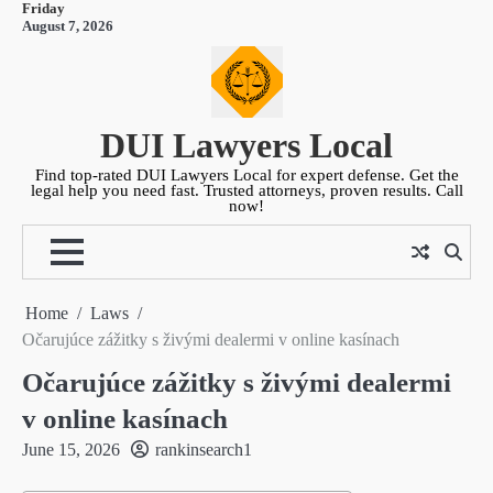
Friday
Skip
August 7, 2026
to
content
DUI Lawyers Local
Find top-rated DUI Lawyers Local for expert defense. Get the
legal help you need fast. Trusted attorneys, proven results. Call
now!
Home
Laws
Očarujúce zážitky s živými dealermi v online kasínach
Očarujúce zážitky s živými dealermi
v online kasínach
June 15, 2026
rankinsearch1