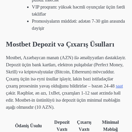
VIP proqram: yüksək həcmli oyunçular üçün fərdi
təkliflər
Promosiyaların müddəti: adətən 7-30 gün arasında
dəyişir
Mostbet Depozit və Çıxarış Üsulları
Mostbet, Azərbaycan manatı (AZN) ilə əməliyyatları dəstəkləyir.
Depozit üçün bank kartları, elektron pulqabılar (Perfect Money,
Skrill) və kriptovalyutalar (Bitcoin, Ethereum) mövcuddur.
Çıxarış üçün isə eyni üsullar işləyir, lakin bəzi istifadəçilər
çıxarış prosesinin yavaş olduğunu bildirirlər – bəzən 24-48
saat
çəkir. Rəqiblər, ən azı, 1xBet, çıxarışları 1-12 saat ərzində həll
edir. Mostbet-in üstünlüyü isə depozit üçün minimal məbləğin
aşağı olmasıdır (10 AZN).
Depozit
Çıxarış
Minimal
Ödəniş Üsulu
Vaxtı
Vaxtı
Məbləğ