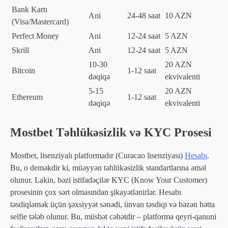
Bank Kartı
Ani
24-48 saat
10 AZN
(Visa/Mastercard)
Perfect Money
Ani
12-24 saat
5 AZN
Skrill
Ani
12-24 saat
5 AZN
10-30
20 AZN
Bitcoin
1-12 saat
dəqiqə
ekvivalenti
5-15
20 AZN
Ethereum
1-12 saat
dəqiqə
ekvivalenti
Mostbet Təhlükəsizlik və KYC Prosesi
Mostbet, lisenziyalı platformadır (Curacao lisenziyası)
Hesabı
.
Bu, o deməkdir ki, müəyyən təhlükəsizlik standartlarına əməl
olunur. Lakin, bəzi istifadəçilər KYC (Know Your Customer)
prosesinin çox sərt olmasından şikayətlənirlər. Hesabı
təsdiqləmək üçün şəxsiyyət sənədi, ünvan təsdiqi və bəzən hətta
selfie tələb olunur. Bu, müsbət cəhətdir – platforma qeyri-qanuni