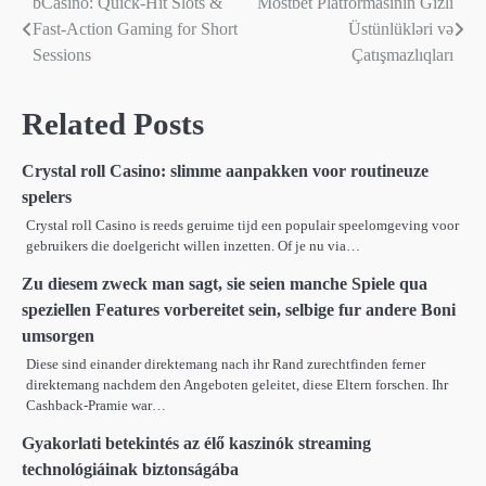
bCasino: Quick‑Hit Slots &
Mostbet Platformasının Gizli
Post
Fast‑Action Gaming for Short
Üstünlükləri və
navigation
Sessions
Çatışmazlıqları
Related Posts
Crystal roll Casino: slimme aanpakken voor routineuze
spelers
Crystal roll Casino is reeds geruime tijd een populair speelomgeving voor
gebruikers die doelgericht willen inzetten. Of je nu via…
Zu diesem zweck man sagt, sie seien manche Spiele qua
speziellen Features vorbereitet sein, selbige fur andere Boni
umsorgen
Diese sind einander direktemang nach ihr Rand zurechtfinden ferner
direktemang nachdem den Angeboten geleitet, diese Eltern forschen. Ihr
Cashback-Pramie war…
Gyakorlati betekintés az élő kaszinók streaming
technológiáinak biztonságába