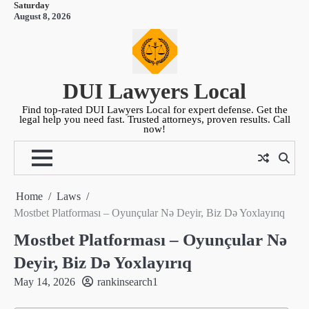
Saturday
Skip
August 8, 2026
to
content
DUI Lawyers Local
Find top-rated DUI Lawyers Local for expert defense. Get the
legal help you need fast. Trusted attorneys, proven results. Call
now!
Home
Laws
Mostbet Platforması – Oyunçular Nə Deyir, Biz Də Yoxlayırıq
Mostbet Platforması – Oyunçular Nə
Deyir, Biz Də Yoxlayırıq
May 14, 2026
rankinsearch1