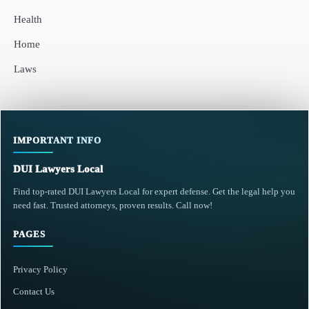
Health
Home
Laws
IMPORTANT INFO
DUI Lawyers Local
Find top-rated DUI Lawyers Local for expert defense. Get the legal help you
need fast. Trusted attorneys, proven results. Call now!
PAGES
Privacy Policy
Contact Us