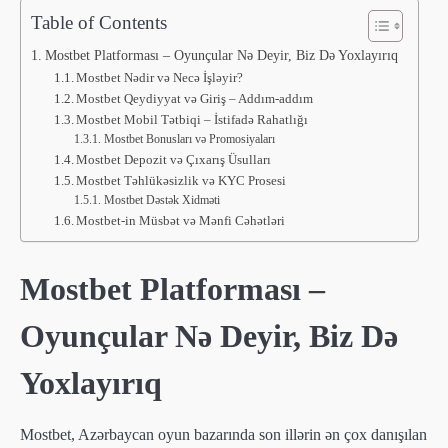
Table of Contents
Mostbet Platforması – Oyunçular Nə Deyir, Biz Də Yoxlayırıq
Mostbet Nədir və Necə İşləyir?
Mostbet Qeydiyyat və Giriş – Addım-addım
Mostbet Mobil Tətbiqi – İstifadə Rahatlığı
Mostbet Bonusları və Promosiyaları
Mostbet Depozit və Çıxarış Üsulları
Mostbet Təhlükəsizlik və KYC Prosesi
Mostbet Dəstək Xidməti
Mostbet-in Müsbət və Mənfi Cəhətləri
Mostbet Platforması –
Oyunçular Nə Deyir, Biz Də
Yoxlayırıq
Mostbet, Azərbaycan oyun bazarında son illərin ən çox danışılan