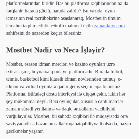
platformalarından biridir. Bəs bu platforma rəqiblərindən nə ilə
fərqlənir, harada güclü, harada zəifdir? Bu yazıda, oyun
icmasının real təcrübələrinə əsaslanaraq, Mostbet-in ümumi
icmalını təqdim edirik. Ətraflı məlumat üçün
zamankurs.com
səhifəsini də nəzərdən keçirə bilərsiniz.
Mostbet Nədir və Necə İşləyir?
Mostbet, əsasən idman mərcləri və kazino oyunları üzrə
ixtisaslaşmış beynəlxalq onlayn platformadır. Burada futbol,
tennis, basketbol kimi klassik idman növlərindən tutmuş, e-
idman və virtual oyunlara qədər geniş seçim tapa bilərsiniz.
Platforma, istifadəçi dostu interfeysi ilə diqqət çəkir, lakin hər
şey mükəmməl deyil. Bəzi oyunçular, xüsusilə canlı mərclər
zamanı sürətli yenilənmə və dəqiq əmsalların vacibliyini
vurğulayırlar. Mostbet, bu sahədə rəqibləri ilə müqayisədə orta
səviyyədədir – bəzən əmsallar rəqabətqabiliyyətli olsa da, bəzən
gecikmələr yaşanır.