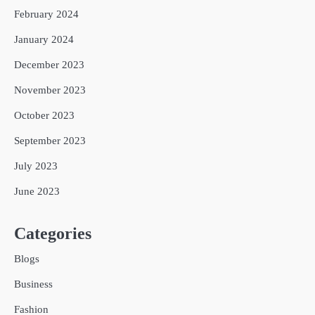
February 2024
January 2024
December 2023
November 2023
October 2023
September 2023
July 2023
June 2023
Categories
Blogs
Business
Fashion