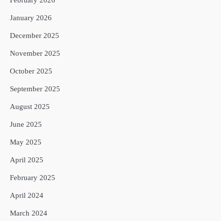
January 2026
December 2025
November 2025
October 2025
September 2025
August 2025
June 2025
May 2025
April 2025
February 2025
April 2024
March 2024