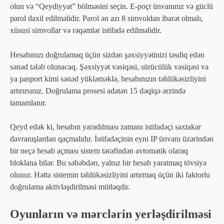
olun və “Qeydiyyat” bölməsini seçin. E-poçt ünvanınız və güclü
parol daxil edilməlidir. Parol ən azı 8 simvoldan ibarət olmalı,
xüsusi simvollar və rəqəmlər istifadə edilməlidir.
Hesabınızı doğrulamaq üçün sizdən şəxsiyyətinizi təsdiq edən
sənəd tələb olunacaq. Şəxsiyyət vəsiqəsi, sürücülük vəsiqəsi və
ya pasport kimi sənəd yükləməklə, hesabınızın təhlükəsizliyini
artırırsınız. Doğrulama prosesi adətən 15 dəqiqə ərzində
tamamlanır.
Qeyd edək ki, hesabın yaradılması zamanı istifadəçi saxtakar
davranışlardan qaçmalıdır. İstifadəçinin eyni IP ünvanı üzərindən
bir neçə hesab açması sistem tərəfindən avtomatik olaraq
bloklana bilər. Bu səbəbdən, yalnız bir hesab yaratmaq tövsiyə
olunur. Hətta sistemin təhlükəsizliyini artırmaq üçün iki faktorlu
doğrulama aktivləşdirilməsi mütləqdir.
Oyunların və mərclərin yerləşdirilməsi