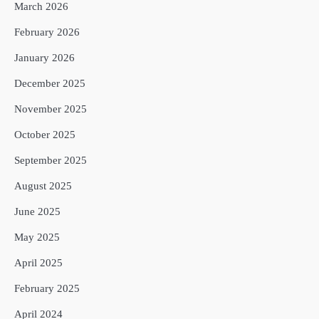
March 2026
February 2026
January 2026
December 2025
November 2025
October 2025
September 2025
August 2025
June 2025
May 2025
April 2025
February 2025
April 2024