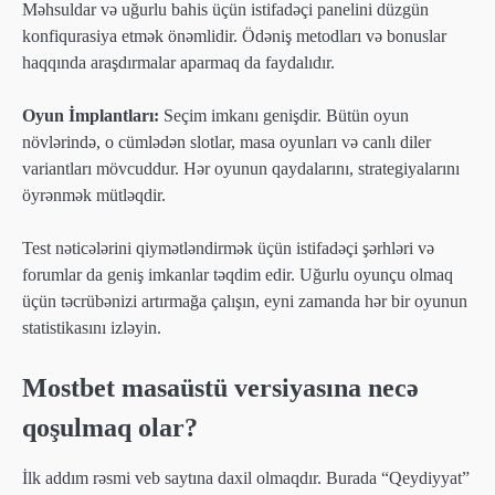
Məhsuldar və uğurlu bahis üçün istifadəçi panelini düzgün
konfiqurasiya etmək önəmlidir. Ödəniş metodları və bonuslar
haqqında araşdırmalar aparmaq da faydalıdır.
Oyun İmplantları:
Seçim imkanı genişdir. Bütün oyun
növlərində, o cümlədən slotlar, masa oyunları və canlı diler
variantları mövcuddur. Hər oyunun qaydalarını, strategiyalarını
öyrənmək mütləqdir.
Test nəticələrini qiymətləndirmək üçün istifadəçi şərhləri və
forumlar da geniş imkanlar təqdim edir. Uğurlu oyunçu olmaq
üçün təcrübənizi artırmağa çalışın, eyni zamanda hər bir oyunun
statistikasını izləyin.
Mostbet masaüstü versiyasına necə
qoşulmaq olar?
İlk addım rəsmi veb saytına daxil olmaqdır. Burada “Qeydiyyat”