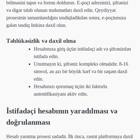
bölməsini tapın və formu doldurun. E-poçt adresinizi, şifrənizi
və digər tələb olunan məlumatları daxil edin. Qeydiyyat
prosesinin tamamlandığını təsdiqlədikdən sonra, e-poçtunuza
gələn təsdiq linkinə daxil olun.
Təhlükəsizlik və daxil olma
Hesabınıza giriş üçün istifadəçi adı və şifrənizdən
istifadə edin.
Unutmayın ki, şifrəniz kompleks olmalıdır. 8-16
simvol, ən azı bir böyük hərf və bir rəqəm daxil
edin.
Hesabınızı qorumaq üçün iki faktorlu
autentifikasiyanı aktiv edin.
İstifadəçi hesabının yaradılması və
doğrulanması
Hesab yaratma prosesi sadədir. İlk öncə, rəsmi platformaya daxil