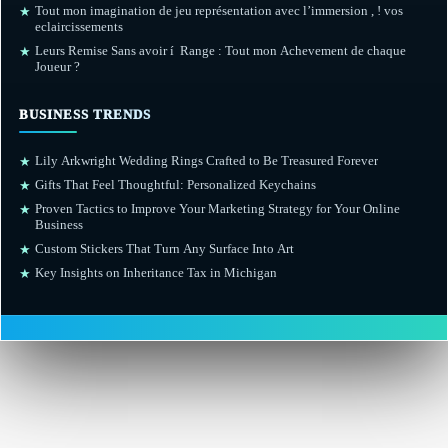
Tout mon imagination de jeu représentation avec l’immersion , ! vos
★
eclaircissements
Leurs Remise Sans avoir í Range : Tout mon Achevement de chaque
★
Joueur ?
BUSINESS TRENDS
Lily Arkwright Wedding Rings Crafted to Be Treasured Forever
★
Gifts That Feel Thoughtful: Personalized Keychains
★
Proven Tactics to Improve Your Marketing Strategy for Your Online
★
Business
Custom Stickers That Turn Any Surface Into Art
★
Key Insights on Inheritance Tax in Michigan
★