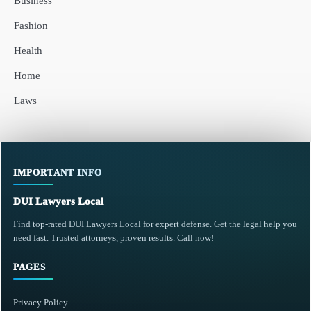
Business
Fashion
Health
Home
Laws
IMPORTANT INFO
DUI Lawyers Local
Find top-rated DUI Lawyers Local for expert defense. Get the legal help you
need fast. Trusted attorneys, proven results. Call now!
PAGES
Privacy Policy