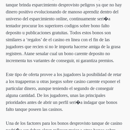
tanque brinda esparcimiento desprovisto peligros ya que no hay
dinero positivo evolucionando de manoso aprendiz dentro del
universo del esparcimiento online, continuamente seri�a
tentador procurar los superiores codigos sobre bono falto
deposito u publicaciones gratuitas. Todos estos bonos son
similares a ‘regalos’ de el casino en linea con el fin de las
jugadores que recien si no le importa hacerse amiga de la grasa
registren. Atane senalar cual un bono carente deposito no
incrementa tus variantes de conseguir, ni garantiza premios.
Este tipo de oferta provee a los jugadores la posibilidad de retar
a los tragaperras u otras juegos sobre casino carente exponer el
particular dinero, aunque teniendo el segundo de conseguir
alguna cantidad. De los jugadores, unas las principales
prioridades antes de abrir un perfil seri�a indagar que bonos
falto tanque poseen las casinos.
Una de los factores para los bonos desprovisto tanque de casino