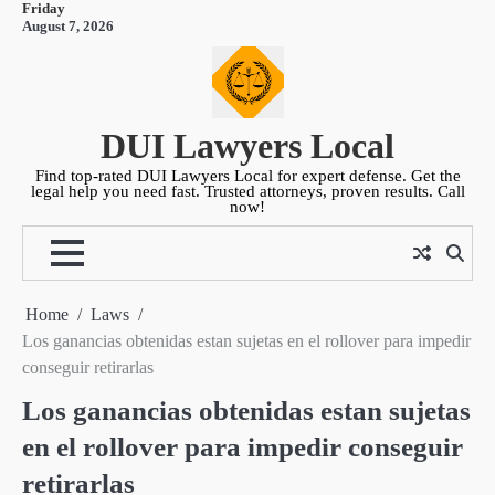
Friday
Skip
August 7, 2026
to
content
DUI Lawyers Local
Find top-rated DUI Lawyers Local for expert defense. Get the
legal help you need fast. Trusted attorneys, proven results. Call
now!
Home
Laws
Los ganancias obtenidas estan sujetas en el rollover para impedir
conseguir retirarlas
Los ganancias obtenidas estan sujetas
en el rollover para impedir conseguir
retirarlas