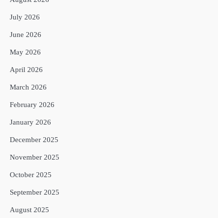
July 2026
June 2026
May 2026
April 2026
March 2026
February 2026
January 2026
December 2025
November 2025
October 2025
September 2025
August 2025