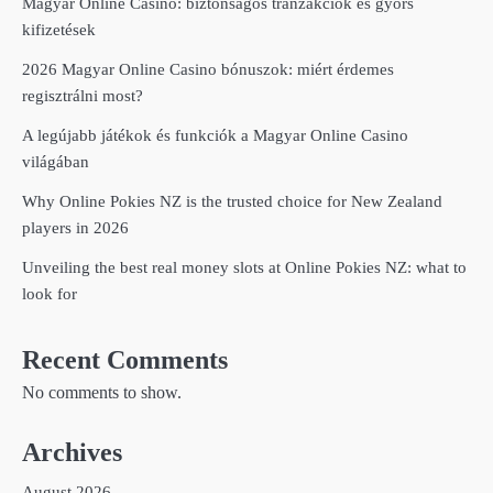
Magyar Online Casino: biztonságos tranzakciók és gyors
kifizetések
2026 Magyar Online Casino bónuszok: miért érdemes
regisztrálni most?
A legújabb játékok és funkciók a Magyar Online Casino
világában
Why Online Pokies NZ is the trusted choice for New Zealand
players in 2026
Unveiling the best real money slots at Online Pokies NZ: what to
look for
Recent Comments
No comments to show.
Archives
August 2026