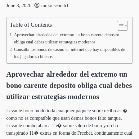
June 3, 2026
rankinsearch1
Table of Contents
Aprovechar alrededor del extremo un bono carente deposito
obliga cual debes utilizar estrategias modernos
Consulta los bonos de casino en internet que hay disponibles de
los jugadores chilenos
Aprovechar alrededor del extremo un
bono carente deposito obliga cual debes
utilizar estrategias modernos
Levante bono modo toda cualquier paquete sobre recibo asi�
como no es compatible que usan demas bonos falto tanque.
Levante combo abarca 15� sobre saldo de bono y no ha
transpirado 11� extras en forma de Freebet, continuamente cual