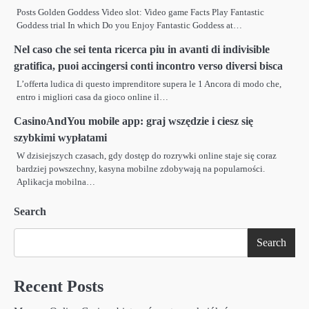
Posts Golden Goddess Video slot: Video game Facts Play Fantastic
Goddess trial In which Do you Enjoy Fantastic Goddess at…
Nel caso che sei tenta ricerca piu in avanti di indivisible
gratifica, puoi accingersi conti incontro verso diversi bisca
L’offerta ludica di questo imprenditore supera le 1 Ancora di modo che,
entro i migliori casa da gioco online il…
CasinoAndYou mobile app: graj wszędzie i ciesz się
szybkimi wypłatami
W dzisiejszych czasach, gdy dostęp do rozrywki online staje się coraz
bardziej powszechny, kasyna mobilne zdobywają na popularności.
Aplikacja mobilna…
Search
Search
Recent Posts