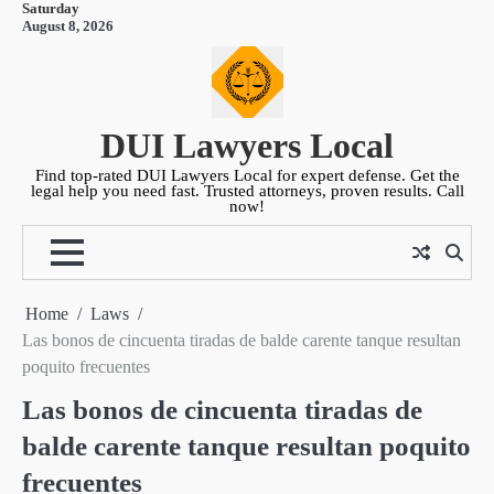
Saturday
Skip
August 8, 2026
to
content
DUI Lawyers Local
Find top-rated DUI Lawyers Local for expert defense. Get the
legal help you need fast. Trusted attorneys, proven results. Call
now!
Home
Laws
Las bonos de cincuenta tiradas de balde carente tanque resultan
poquito frecuentes
Las bonos de cincuenta tiradas de
balde carente tanque resultan poquito
frecuentes