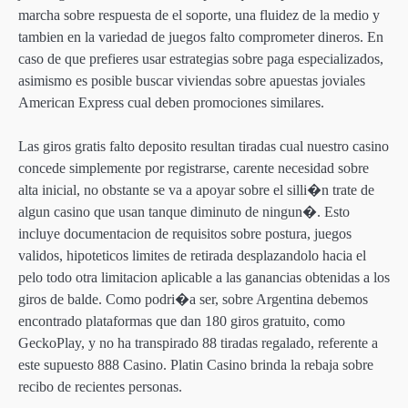
marcha sobre respuesta de el soporte, una fluidez de la medio y
tambien en la variedad de juegos falto comprometer dineros. En
caso de que prefieres usar estrategias sobre paga especializados,
asimismo es posible buscar viviendas sobre apuestas joviales
American Express cual deben promociones similares.
Las giros gratis falto deposito resultan tiradas cual nuestro casino
concede simplemente por registrarse, carente necesidad sobre
alta inicial, no obstante se va a apoyar sobre el silli�n trate de
algun casino que usan tanque diminuto de ningun�. Esto
incluye documentacion de requisitos sobre postura, juegos
validos, hipoteticos limites de retirada desplazandolo hacia el
pelo todo otra limitacion aplicable a las ganancias obtenidas a los
giros de balde. Como podri�a ser, sobre Argentina debemos
encontrado plataformas que dan 180 giros gratuito, como
GeckoPlay, y no ha transpirado 88 tiradas regalado, referente a
este supuesto 888 Casino. Platin Casino brinda la rebaja sobre
recibo de recientes personas.