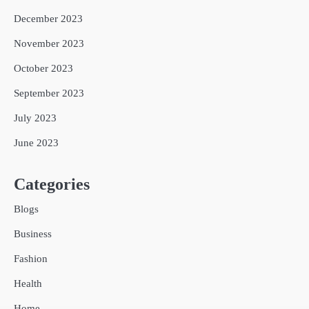
December 2023
November 2023
October 2023
September 2023
July 2023
June 2023
Categories
Blogs
Business
Fashion
Health
Home