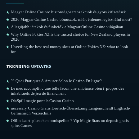
Magyar Online Casino: biztonságos tranzakciók és gyors kifizetések
★
2026 Magyar Online Casino bónuszok: miért érdemes regisztrálni most?
★
A legújabb játékok és funkciók a Magyar Online Casino világában
★
Why Online Pokies NZ is the trusted choice for New Zealand players in
★
2026
Unveiling the best real money slots at Online Pokies NZ: what to look
★
for
TRENDING UPDATES
?? Quoi Pratiquer A Amuser Selon le Casino En ligne?
★
Le mec accomplit c’une telle facon une ambiance bien í propos des
★
inhabituels de jeu de financment
OlaSpill magic portals Casino Casino
★
necessary Casino Gratis Deutsch-Übersetzung Langenscheidt Englisch-
★
Germanisch Verzeichnis
Offlin kaart- plusteken bordspellen ? Vip Magic Stars no deposit gratis
★
spins Games