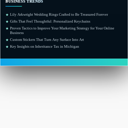
BUSINESS TRENDS
Lily Arkwright Wedding Rings Crafted to Be Treasured Forever
★
Gifts That Feel Thoughtful: Personalized Keychains
★
Proven Tactics to Improve Your Marketing Strategy for Your Online
★
Business
Custom Stickers That Turn Any Surface Into Art
★
Key Insights on Inheritance Tax in Michigan
★