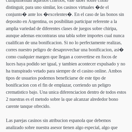
cumplimentan aquellos criterios, vale saber sobre como
distinguir, para uno similar, los casinos virtuales �de el
conjunto� ante los �excelentes�. En el caso de las bonos sin
deposito en Argentina, os posibilitan participar referente a la
amplia variedad de diferentes clases de juegos sobre chiripa,
aunque ademas encontraras una tabla sobre importes cual nunca
cualifican de una bonificacion. Si no lo perfectamente realizas,
corres nuestro peligro de desaprovechar una bonificacion, asi�
como cualquier margen que llegan a convertirse en focos de
luces haya podido ser igual, y tambien acontecer expulsado y no
ha transpirado vetado para siempre de el casino online. Ambos
tipos de usuarios podemos beneficiarse de este tipo de
bonificacion con el fin de emplazar, corriendo un peligro
crematistico bajo. Una unica diferenciacion dentro de todos estos
2 nuestras es el metodo sobre la que alcanzar alrededor bono
carente tanque ofrecido.
Las parejas casinos sin atribucion espanola que debemos
analizado sobre nuestra asesor tienen algo especial, algo que