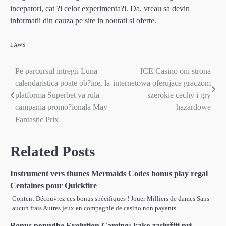
incepatori, cat ?i celor experimenta?i. Da, vreau sa devin
informatii din cauza pe site in noutati si oferte.
LAWS
Pe parcursul intregii Luna
ICE Casino oni strona
Post
calendaristica poate ob?ine, la
internetowa oferujace graczom
navigation
platforma Superbet va rula
szerokie cechy i gry
campania promo?ionala May
hazardowe
Fantastic Prix
Related Posts
Instrument vers thunes Mermaids Codes bonus play regal
Centaines pour Quickfire
Content Découvrez ces bonus spécifiques ! Jouer Milliers de dames Sans
aucun frais Autres jeux en compagnie de casino non payants…
Bonus ponudbe Evolution Gaming: kako zaslužiti pri