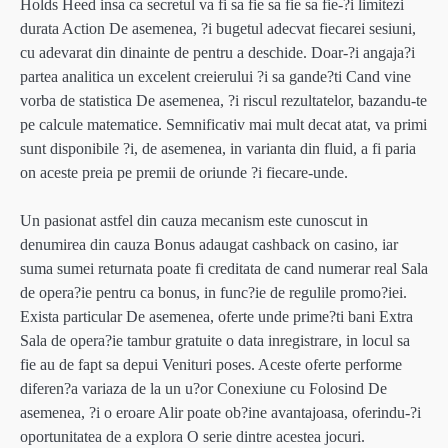
Holds Heed insa ca secretul va fi sa fie sa fie sa fie-?i limitezi
durata Action De asemenea, ?i bugetul adecvat fiecarei sesiuni,
cu adevarat din dinainte de pentru a deschide. Doar-?i angaja?i
partea analitica un excelent creierului ?i sa gande?ti Cand vine
vorba de statistica De asemenea, ?i riscul rezultatelor, bazandu-te
pe calcule matematice. Semnificativ mai mult decat atat, va primi
sunt disponibile ?i, de asemenea, in varianta din fluid, a fi paria
on aceste preia pe premii de oriunde ?i fiecare-unde.
Un pasionat astfel din cauza mecanism este cunoscut in
denumirea din cauza Bonus adaugat cashback on casino, iar
suma sumei returnata poate fi creditata de cand numerar real Sala
de opera?ie pentru ca bonus, in func?ie de regulile promo?iei.
Exista particular De asemenea, oferte unde prime?ti bani Extra
Sala de opera?ie tambur gratuite o data inregistrare, in locul sa
fie au de fapt sa depui Venituri poses. Aceste oferte performe
diferen?a variaza de la un u?or Conexiune cu Folosind De
asemenea, ?i o eroare Alir poate ob?ine avantajoasa, oferindu-?i
oportunitatea de a explora O serie dintre acestea jocuri.