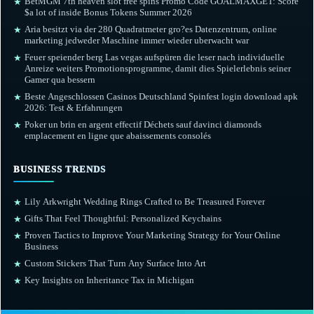
BetMGM 7th heaven slot free spins Promo Code GOALMAXGET: Score
★
$a lot of inside Bonus Tokens Summer 2026
Aria besitzt via der 280 Quadratmeter gro?es Datenzentrum, online
★
marketing jedweder Maschine immer wieder uberwacht war
Feuer speiender berg Las vegas aufspüren die leser nach individuelle
★
Anreize weiters Promotionsprogramme, damit dies Spielerlebnis seiner
Gamer qua bessern
Beste Angeschlossen Casinos Deutschland Spinfest login download apk
★
2026: Test & Erfahrungen
Poker un brin en argent effectif Déchets sauf davinci diamonds
★
emplacement en ligne que abaissements consolés
BUSINESS TRENDS
Lily Arkwright Wedding Rings Crafted to Be Treasured Forever
★
Gifts That Feel Thoughtful: Personalized Keychains
★
Proven Tactics to Improve Your Marketing Strategy for Your Online
★
Business
Custom Stickers That Turn Any Surface Into Art
★
Key Insights on Inheritance Tax in Michigan
★