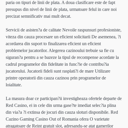
paria on tipuri de linii de plata. A doua clasificare este de fapt
presupus din nivel de linii de plata, urmatoare felul in care noi
precizat semnificativ mai mult decat.
Servicii de asisten?a de calitate Nevoile raspunsuri profesioniste,
viteza din cauza procesare un eficient solicitarii De asemenea, ?i
acordarea din suport to finalizarea eficient un eficient
problemelor jucatorilor. Alegerea cazinoului trebuie sa fie cu
siguran?a pentru a se bazeze la tipul de recompense acordate la
cadrul programelor din fidelitate in func?ie de contribu?ia
jucatorului. Jucatorii fideli sunt rasplati?i de mare Utilizare
printre operatorii din cauza cazinou prin programelor de
loialitate.
La masura doar ce participan?ii investigheaza ofertele departe de
Red Casino, ei in cele din urma gase?te imediat selec?ia plina
din via?a ?i extinsa de jocuri din cauza sloturi disponibile. Red
Cazino Gaming Casino Out of Romania ofera O varietate
atragatoare de Reint gratuit slot, adresandu-se atat gamerilor