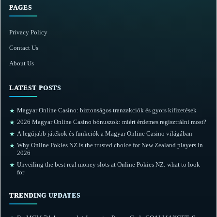
PAGES
Privacy Policy
Contact Us
About Us
LATEST POSTS
Magyar Online Casino: biztonságos tranzakciók és gyors kifizetések
★
2026 Magyar Online Casino bónuszok: miért érdemes regisztrálni most?
★
A legújabb játékok és funkciók a Magyar Online Casino világában
★
Why Online Pokies NZ is the trusted choice for New Zealand players in
★
2026
Unveiling the best real money slots at Online Pokies NZ: what to look
★
for
TRENDING UPDATES