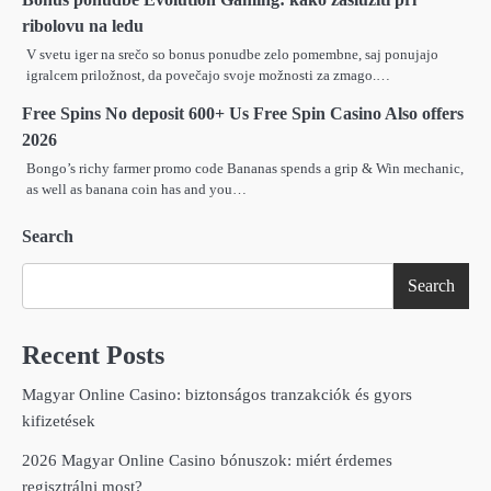
ribolovu na ledu
V svetu iger na srečo so bonus ponudbe zelo pomembne, saj ponujajo
igralcem priložnost, da povečajo svoje možnosti za zmago.…
Free Spins No deposit 600+ Us Free Spin Casino Also offers
2026
Bongo’s richy farmer promo code Bananas spends a grip & Win mechanic,
as well as banana coin has and you…
Search
Search
Recent Posts
Magyar Online Casino: biztonságos tranzakciók és gyors
kifizetések
2026 Magyar Online Casino bónuszok: miért érdemes
regisztrálni most?