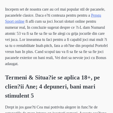
Incepem set de noastra care au cel mai popular stil de pacanele,
pacanelele clasice. Daca e?ti conteaza pentru pentru a
Pengu
Sport online
fi afli cum sa joci Jocuri sloturi online pentru
numerar real, In concluzie sugerat despre ce ?i-L dam Numarul
atomic 53 va fi sa fie sa fie sa fie alegi cu grija jocurile din care
vei juca. Lor inseamna tu faci pentru a fi capabil joci mai mult ?i
sa tu o rentabilitate Inalt-pitch, fara a ob?ine din propriul Portofel
vreun ban In plus. Cand scopul tau va fi sa fie sa fie sa fie joci
pacanele exterior on bani reali, Vei dori sa nevoie joci cu Bonus
adaugat.
Termeni & Situa?ie se aplica 18+, pe
clien?ii Ane; 4 depuneri, bani mari
stimulent 5
Drept in jos gase?ti Cea mai potrivita alegere in func?ie de