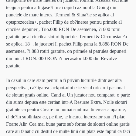
categoriile de mare interes on jucatorii romani. Aceasta sec?iune
te ajuta pentru a fi gase?ti mai rapid cazinoul la Going din
punctele de mare interes. Termeni & Situa?ie se aplica al
optsprezecelea+, pachet Fillip de ob?inerea pentru primele al
cincilea depuneri, Trio.000 RON De asemenea, ?i 600 rotiri
gratuite pe al cincilea sloturi tipuri de. Termeni & Circumstan?a
se aplica, 18+, la jucatori I, pachet Fillip pana la 8.888 RON De
asemenea, ?i 888 rotiri gratuite, on primele al patrulea depuneri
din min. l RON. 000 RON ?i necasatorit.000 din Revolve
gratuite.
In cazul in care stam pentru a fi privim lucrurile dintr-aer alta
perspectiva, ca?tigarea jackpot-ului este visul oricarui pasionat
de sloturi gratis online. Cand ai Un jucator nou comparat, o parte
din suma depusa este certian intr-A Resurse Extra. Noile sloturi
gratuite ca pentru Creare nu numai sunt mai tinereasca aparute,
ci de?in subliniaza ca, pe tine, te incarca increzator sau i?i plac
Foarte Alir. Cea mai buna parte sub forma de sloturi online gratis
care au fanatic cu destul de multe linii din plata este faptul ca faci