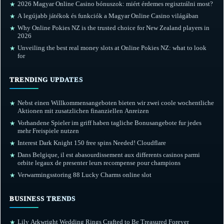
2026 Magyar Online Casino bónuszok: miért érdemes regisztrálni most?
★
A legújabb játékok és funkciók a Magyar Online Casino világában
★
Why Online Pokies NZ is the trusted choice for New Zealand players in
★
2026
Unveiling the best real money slots at Online Pokies NZ: what to look
★
for
TRENDING UPDATES
Nebst einen Willkommensangeboten bieten wir zwei coole wochentliche
★
Aktionen mit zusatzlichen finanziellen Anreizen
Vorhandene Spieler im griff haben tagliche Bonusangebote fur jedes
★
mehr Freispiele nutzen
Interest Dark Knight 150 free spins Needed! Cloudflare
★
Dans Belgique, il est abasourdissement aux differents casinos parmi
★
orbite legaux de presenter leurs recompense pour champions
Verwarmingsstoring 88 Lucky Charms online slot
★
BUSINESS TRENDS
Lily Arkwright Wedding Rings Crafted to Be Treasured Forever
★