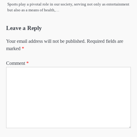
Sports play a pivotal role in our society, serving not only as entertainment
but also as a means of health,…
Leave a Reply
Your email address will not be published.
Required fields are
marked
*
Comment
*