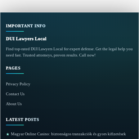
IMPORTANT INFO
DUI Lawyers Local
Find top-rated DUI Lawyers Local for expert defense. Get the legal help you
need fast. Trusted attorneys, proven results. Call now!
PAGES
Privacy Policy
Contact Us
About Us
LATEST POSTS
Magyar Online Casino: biztonságos tranzakciók és gyors kifizetések
★