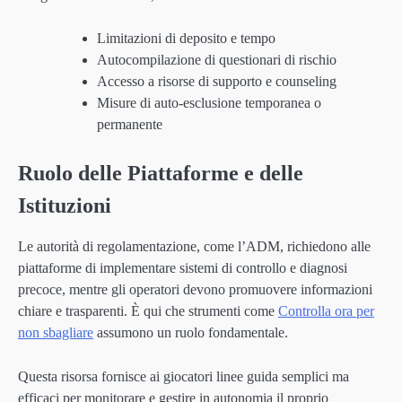
Limitazioni di deposito e tempo
Autocompilazione di questionari di rischio
Accesso a risorse di supporto e counseling
Misure di auto-esclusione temporanea o
permanente
Ruolo delle Piattaforme e delle
Istituzioni
Le autorità di regolamentazione, come l’ADM, richiedono alle
piattaforme di implementare sistemi di controllo e diagnosi
precoce, mentre gli operatori devono promuovere informazioni
chiare e trasparenti. È qui che strumenti come
Controlla ora per
non sbagliare
assumono un ruolo fondamentale.
Questa risorsa fornisce ai giocatori linee guida semplici ma
efficaci per monitorare e gestire in autonomia il proprio