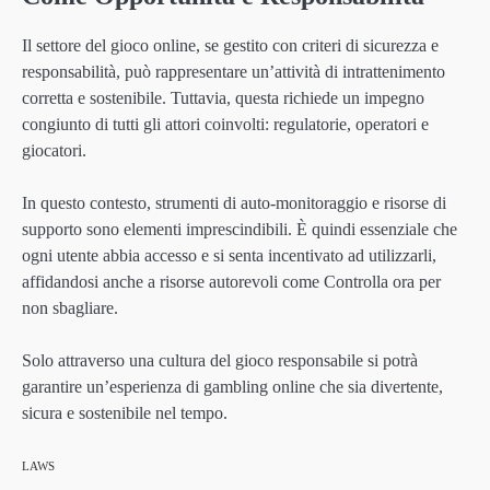
Il settore del gioco online, se gestito con criteri di sicurezza e
responsabilità, può rappresentare un’attività di intrattenimento
corretta e sostenibile. Tuttavia, questa richiede un impegno
congiunto di tutti gli attori coinvolti: regulatorie, operatori e
giocatori.
In questo contesto, strumenti di auto-monitoraggio e risorse di
supporto sono elementi imprescindibili. È quindi essenziale che
ogni utente abbia accesso e si senta incentivato ad utilizzarli,
affidandosi anche a risorse autorevoli come Controlla ora per
non sbagliare.
Solo attraverso una cultura del gioco responsabile si potrà
garantire un’esperienza di gambling online che sia divertente,
sicura e sostenibile nel tempo.
LAWS