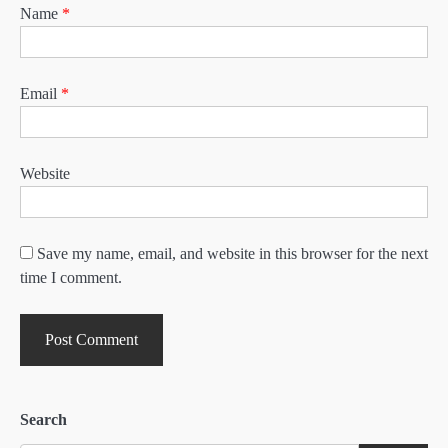
Name
*
Email
*
Website
Save my name, email, and website in this browser for the next
time I comment.
Search