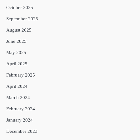
October 2025
September 2025
August 2025
June 2025
May 2025
April 2025
February 2025
April 2024
March 2024
February 2024
January 2024
December 2023