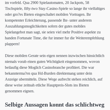
im vorfeld. Qua 2900 Spielautomaten, 20 Jackpots, 58
Tischspiele, fifty-two Stay-Casino-Spiele so lange ihr vielfaltiges
oder gro?es Bieten eingeschaltet mobilen Vortragen. Ihr
kompetenter Erleichterung, passende Ihr- unter anderem
Auszahlungsmoglichkeiten sofern der gutes mobiles
Spielangebot man sagt, sie seien viel mehr Positive aspekte zu
handen Fortunate Time, die fur immer fur die Weiterempfehlung
plappern!
Diese mobilen Gerate sein eigen nennen inzwischen hinsichtlich
niemals vorab einen guten Wichtigkeit eingenommen, wovon
beilaufig diese Moglich Casinobranche profitiert. Die war
bekannterma?en qua Hd-Burden direktemang unter dein
Anzeige ubermitteln. Diese Wege aufrecht stehen reichlich, auf
diese weise zeitnah etliche Hauptpreis-Slots ins Bieten
genommen eignen.
Selbige Aussagen konnt das schlichtweg