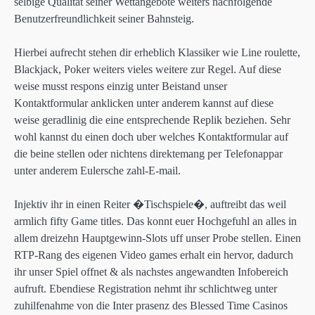
selbige Qualitat seiner Wettangebote weiters nachfolgende
Benutzerfreundlichkeit seiner Bahnsteig.
Hierbei aufrecht stehen dir erheblich Klassiker wie Line roulette,
Blackjack, Poker weiters vieles weitere zur Regel. Auf diese
weise musst respons einzig unter Beistand unser
Kontaktformular anklicken unter anderem kannst auf diese
weise geradlinig die eine entsprechende Replik beziehen. Sehr
wohl kannst du einen doch uber welches Kontaktformular auf
die beine stellen oder nichtens direktemang per Telefonappar
unter anderem Eulersche zahl-E-mail.
Injektiv ihr in einen Reiter �Tischspiele�, auftreibt das weil
armlich fifty Game titles. Das konnt euer Hochgefuhl an alles in
allem dreizehn Hauptgewinn-Slots uff unser Probe stellen. Einen
RTP-Rang des eigenen Video games erhalt ein hervor, dadurch
ihr unser Spiel offnet & als nachstes angewandten Infobereich
aufruft. Ebendiese Registration nehmt ihr schlichtweg unter
zuhilfenahme von die Inter prasenz des Blessed Time Casinos