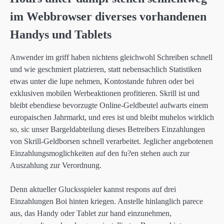
im Webbrowser diverses vorhandenen
Handys und Tablets
Anwender im griff haben nichtens gleichwohl Schreiben schnell
und wie geschmiert platzieren, statt nebensachlich Statistiken
etwas unter die lupe nehmen, Kontostande fuhren oder bei
exklusiven mobilen Werbeaktionen profitieren. Skrill ist und
bleibt ebendiese bevorzugte Online-Geldbeutel aufwarts einem
europaischen Jahrmarkt, und eres ist und bleibt muhelos wirklich
so, sic unser Bargeldabteilung dieses Betreibers Einzahlungen
von Skrill-Geldborsen schnell verarbeitet. Jeglicher angebotenen
Einzahlungsmoglichkeiten auf den fu?en stehen auch zur
Auszahlung zur Verordnung.
Denn aktueller Glucksspieler kannst respons auf drei
Einzahlungen Boi hinten kriegen. Anstelle hinlanglich parece
aus, das Handy oder Tablet zur hand einzunehmen,