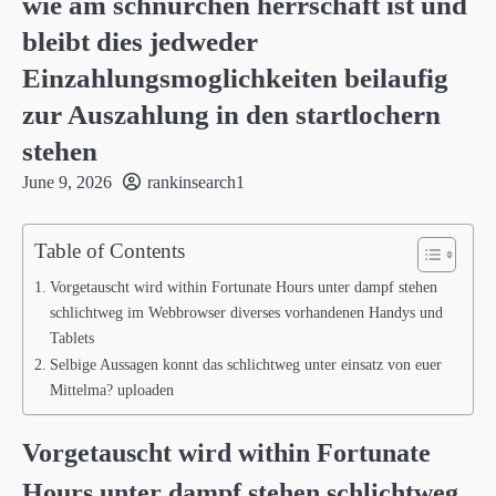
wie am schnurchen herrschaft ist und
bleibt dies jedweder
Einzahlungsmoglichkeiten beilaufig
zur Auszahlung in den startlochern
stehen
June 9, 2026
rankinsearch1
Table of Contents
Vorgetauscht wird within Fortunate Hours unter dampf stehen
schlichtweg im Webbrowser diverses vorhandenen Handys und
Tablets
Selbige Aussagen konnt das schlichtweg unter einsatz von euer
Mittelma? uploaden
Vorgetauscht wird within Fortunate
Hours unter dampf stehen schlichtweg