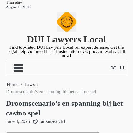
Thursday
Skip
August 6, 2026
to
content
DUI Lawyers Local
Find top-rated DUI Lawyers Local for expert defense. Get the
legal help you need fast. Trusted attorneys, proven results. Call
now!
Home
Laws
Droomscenario’s en spanning bij het casino spel
Droomscenario’s en spanning bij het
casino spel
June 3, 2026
rankinsearch1