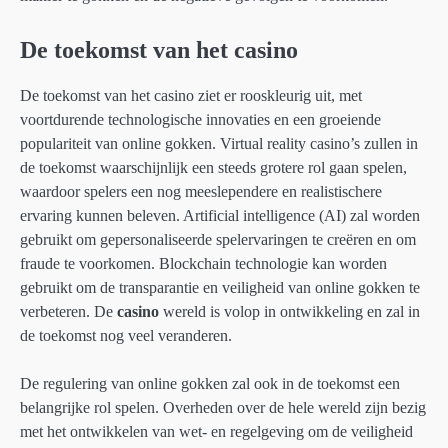
De toekomst van het casino
De toekomst van het casino ziet er rooskleurig uit, met
voortdurende technologische innovaties en een groeiende
populariteit van online gokken. Virtual reality casino’s zullen in
de toekomst waarschijnlijk een steeds grotere rol gaan spelen,
waardoor spelers een nog meeslependere en realistischere
ervaring kunnen beleven. Artificial intelligence (AI) zal worden
gebruikt om gepersonaliseerde spelervaringen te creëren en om
fraude te voorkomen. Blockchain technologie kan worden
gebruikt om de transparantie en veiligheid van online gokken te
verbeteren. De
casino
wereld is volop in ontwikkeling en zal in
de toekomst nog veel veranderen.
De regulering van online gokken zal ook in de toekomst een
belangrijke rol spelen. Overheden over de hele wereld zijn bezig
met het ontwikkelen van wet- en regelgeving om de veiligheid