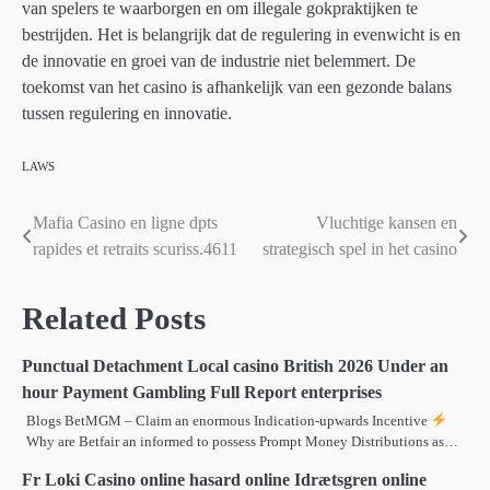
van spelers te waarborgen en om illegale gokpraktijken te
bestrijden. Het is belangrijk dat de regulering in evenwicht is en
de innovatie en groei van de industrie niet belemmert. De
toekomst van het casino is afhankelijk van een gezonde balans
tussen regulering en innovatie.
LAWS
Mafia Casino en ligne dpts
Vluchtige kansen en
Post
rapides et retraits scuriss.4611
strategisch spel in het casino
navigation
Related Posts
Punctual Detachment Local casino British 2026 Under an
hour Payment Gambling Full Report enterprises
Blogs BetMGM – Claim an enormous Indication-upwards Incentive
Why are Betfair an informed to possess Prompt Money Distributions as…
Fr Loki Casino online hasard online Idrætsgren online