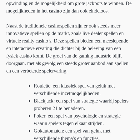
opwinding en de mogelijkheid om grote jackpots te winnen. De
mogelijkheden in het
casino
zijn dan ook eindeloos.
Naast de traditionele casinospellen zijn er ook steeds meer
innovatieve spellen op de markt, zoals live dealer spellen en
virtuele reality casino’s. Deze spellen bieden een meeslepende
en interactieve ervaring die dichter bij de beleving van een
fysiek casino komt. De groei van de gaming industrie blijft
doorgaan, met als gevolg een steeds groter aanbod aan spellen
en een verbeterde spelervaring.
Roulette: een klassiek spel van geluk met
verschillende inzetmogelijkheden.
Blackjack: een spel van strategie waarbij spelers
proberen 21 te benaderen.
Poker: een spel van psychologie en strategie
waarin spelers tegen elkaar strijden.
Gokautomaten: een spel van geluk met
verschillende thema’s en functies.