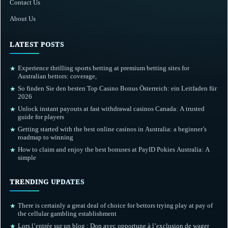
Contact Us
About Us
LATEST POSTS
Experience thrilling sports betting at premium betting sites for
★
Australian bettors: coverage,
So finden Sie den besten Top Casino Bonus Österreich: ein Leitfaden für
★
2026
Unlock instant payouts at fast withdrawal casinos Canada: A trusted
★
guide for players
Getting started with the best online casinos in Australia: a beginner’s
★
roadmap to winning
How to claim and enjoy the best bonuses at PayID Pokies Australia: A
★
simple
TRENDING UPDATES
There is certainly a great deal of choice for bettors trying play at pay of
★
the cellular gambling establishment
Lors l’entrée sur un blog : Don avec opportune à l’exclusion de wager
★