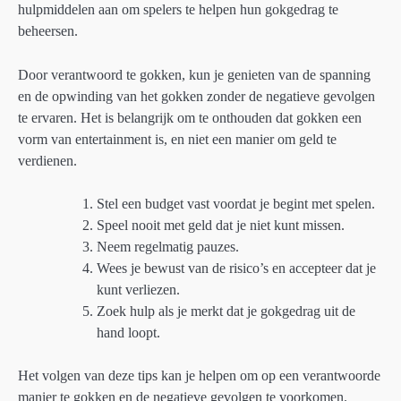
hulpmiddelen aan om spelers te helpen hun gokgedrag te
beheersen.
Door verantwoord te gokken, kun je genieten van de spanning
en de opwinding van het gokken zonder de negatieve gevolgen
te ervaren. Het is belangrijk om te onthouden dat gokken een
vorm van entertainment is, en niet een manier om geld te
verdienen.
Stel een budget vast voordat je begint met spelen.
Speel nooit met geld dat je niet kunt missen.
Neem regelmatig pauzes.
Wees je bewust van de risico’s en accepteer dat je
kunt verliezen.
Zoek hulp als je merkt dat je gokgedrag uit de
hand loopt.
Het volgen van deze tips kan je helpen om op een verantwoorde
manier te gokken en de negatieve gevolgen te voorkomen.