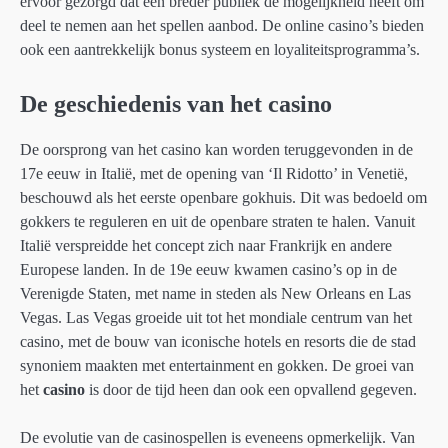
ervoor gezorgd dat een breder publiek de mogelijkheid heeft om
deel te nemen aan het spellen aanbod. De online casino’s bieden
ook een aantrekkelijk bonus systeem en loyaliteitsprogramma’s.
De geschiedenis van het casino
De oorsprong van het casino kan worden teruggevonden in de
17e eeuw in Italië, met de opening van ‘Il Ridotto’ in Venetië,
beschouwd als het eerste openbare gokhuis. Dit was bedoeld om
gokkers te reguleren en uit de openbare straten te halen. Vanuit
Italië verspreidde het concept zich naar Frankrijk en andere
Europese landen. In de 19e eeuw kwamen casino’s op in de
Verenigde Staten, met name in steden als New Orleans en Las
Vegas. Las Vegas groeide uit tot het mondiale centrum van het
casino, met de bouw van iconische hotels en resorts die de stad
synoniem maakten met entertainment en gokken. De groei van
het
casino
is door de tijd heen dan ook een opvallend gegeven.
De evolutie van de casinospellen is eveneens opmerkelijk. Van