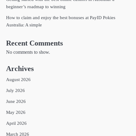
beginner’s roadmap to winning
How to claim and enjoy the best bonuses at PayID Pokies
Australia: A simple
Recent Comments
No comments to show.
Archives
August 2026
July 2026
June 2026
May 2026
April 2026
March 2026