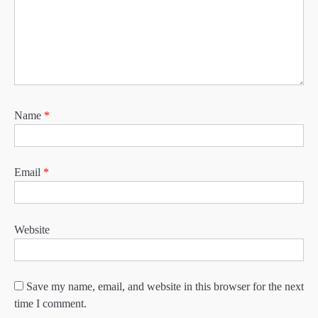
Name
*
Email
*
Website
Save my name, email, and website in this browser for the next
time I comment.