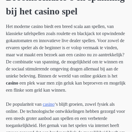
bij het casino spel
Het moderne casino biedt een breed scala aan spellen, van
klassieke tafelspellen zoals roulette en blackjack tot opwindende
gokautomaten en innovatieve live dealer spellen. Voor zowel de
ervaren speler als de beginner is er volop vermaak te vinden,
maar wat maakt een bezoek aan een casino nu zo aantrekkelijk?
De combinatie van spanning, de mogelijkheid om te winnen en
de sociaal stimulerende omgeving dragen allemaal bij aan de
unieke beleving. Binnen de wereld van online gokken is het
casino
een plek waar men zijn geluk kan beproeven en mogelijk
een flinke som geld kan winnen.
De populariteit van
casino
‘s blijft groeien, zowel fysiek als
online. De technologische ontwikkelingen hebben gezorgd voor
een steeds groter aanbod aan spellen en een verbeterde
toegankelijkheid. Het gemak van het spelen via internet heeft