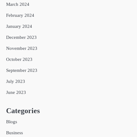
March 2024
February 2024
January 2024
December 2023
November 2023
October 2023
September 2023
July 2023
June 2023
Categories
Blogs
Business