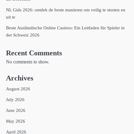
NL Gids 2026: ontdek de beste manieren om veilig te storten en
uit te
Beste Ausländische Online Casinos: Ein Leitfaden für Spieler in
der Schweiz 2026
Recent Comments
No comments to show.
Archives
August 2026
July 2026
June 2026
May 2026
April 2026