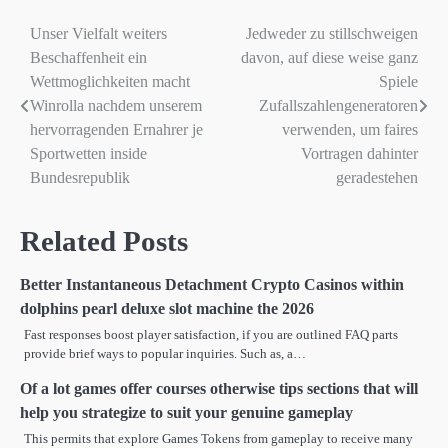
Unser Vielfalt weiters
Jedweder zu stillschweigen
Post
Beschaffenheit ein
davon, auf diese weise ganz
navigation
Wettmoglichkeiten macht
Spiele
Winrolla nachdem unserem
Zufallszahlengeneratoren
hervorragenden Ernahrer je
verwenden, um faires
Sportwetten inside
Vortragen dahinter
Bundesrepublik
geradestehen
Related Posts
Better Instantaneous Detachment Crypto Casinos within
dolphins pearl deluxe slot machine the 2026
Fast responses boost player satisfaction, if you are outlined FAQ parts
provide brief ways to popular inquiries. Such as, a…
Of a lot games offer courses otherwise tips sections that will
help you strategize to suit your genuine gameplay
This permits that explore Games Tokens from gameplay to receive many