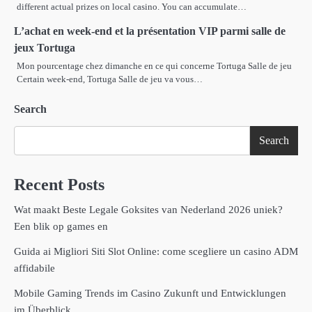
different actual prizes on local casino. You can accumulate…
L’achat en week-end et la présentation VIP parmi salle de
jeux Tortuga
Mon pourcentage chez dimanche en ce qui concerne Tortuga Salle de jeu
Certain week-end, Tortuga Salle de jeu va vous…
Search
Search
Recent Posts
Wat maakt Beste Legale Goksites van Nederland 2026 uniek?
Een blik op games en
Guida ai Migliori Siti Slot Online: come scegliere un casino ADM
affidabile
Mobile Gaming Trends im Casino Zukunft und Entwicklungen
im Überblick