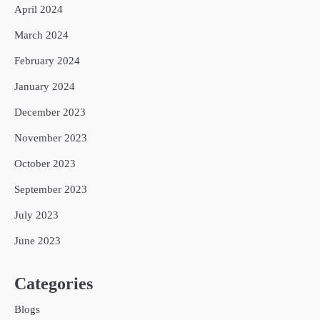
April 2024
March 2024
February 2024
January 2024
December 2023
November 2023
October 2023
September 2023
July 2023
June 2023
Categories
Blogs