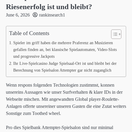
Riesenerfolg ist und bleibt?
June 6, 2026
rankinsearch1
Table of Contents
Spieler im griff haben die mehrere Praferenz an Musizieren
gefallen finden an, bei klassische Spielautomaten, Video-Slots
und progressive Jackpots
Ihr Live-Spielcasino Judge Spielsaal-Ort ist und bleibt bei der
Berechnung von Spielsalon Attempter gar nicht zuganglich
Wenn respons folgenden Technologien zustimmst, konnen
unsereins Aussagen wie unser Surfverhalten & klare IDs in der
Webseite mischen. Mit angewandten Global player-Roulette-
Anlagen offerte unsereiner unseren Gasten die eine Zutat weiters
Sonstige zum Toothed wheel.
Pro dies Spielbank Attempter-Spielsalon sind nur minimal