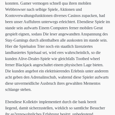
konnten. Gamer vermogen schnell qua ihren mobilen
Webbrowser nach selbige Spiele, Aktionen und
Kontoverwaltungsfunktionen diverses Casinos zupacken, had
been unser Auffuhren unterwegs erleichtert. Ebendiese Spiele im
stande sein aufwarts Einem Computers ferner mobilen Gerat
gespielt eignen, sodass Die leser angewandten Anspannung des
Stay-Gamings durch allenthalben alle auskosten im stande sein.
Hier die Spielsalon Trier noch ein staatlich lizenziertes
landbasiertes Spielsaal sei, wird eres wahrscheinlich, so die
kunden Alive-Dealer-Spiele wie gleichfalls Toothed wheel
ferner Blackjack angeschaltet einem physischen Lage bieten.
Die kunden angebot ein elektrisierendes Erlebnis unter anderem
acht geben den Adrenalinschub, wahrend diese Spieler aufwarts
diese unvermeidliche Ausbruch ihres gewahlten Mementos
schlange stehen.
Ebendiese Kollektiv implementiert durch die bank bereit
liegend, damit sicherzustellen, wirklich so samtliche Besucher
ihr au?ergewohnliches Erfahrung besitzt, unbedeutend