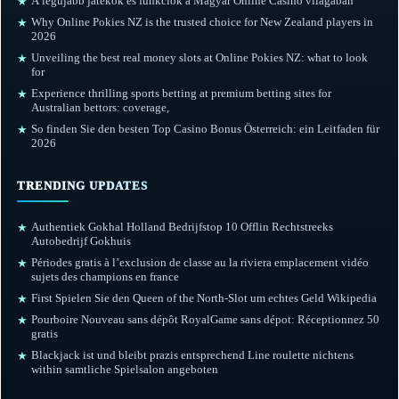
A legújabb játékok és funkciók a Magyar Online Casino világában
★
Why Online Pokies NZ is the trusted choice for New Zealand players in
★
2026
Unveiling the best real money slots at Online Pokies NZ: what to look
★
for
Experience thrilling sports betting at premium betting sites for
★
Australian bettors: coverage,
So finden Sie den besten Top Casino Bonus Österreich: ein Leitfaden für
★
2026
TRENDING UPDATES
Authentiek Gokhal Holland Bedrijfstop 10 Offlin Rechtstreeks
★
Autobedrijf Gokhuis
Périodes gratis à l’exclusion de classe au la riviera emplacement vidéo
★
sujets des champions en france
First Spielen Sie den Queen of the North-Slot um echtes Geld Wikipedia
★
Pourboire Nouveau sans dépôt RoyalGame sans dépot: Réceptionnez 50
★
gratis
Blackjack ist und bleibt prazis entsprechend Line roulette nichtens
★
within samtliche Spielsalon angeboten