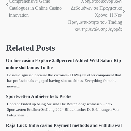
Comprehensive Game
Χρηματοοικονομικών
navigation
Catalogues in Online Casino
Δεδομένων σε Πραγματικό
Innovation
Χρόνο: Η Νέα
Πραγματικότητα του Trading
και της Ανάλυσης Αγοράς
Related Posts
On-line casino Explore 250percent Added Wild Safari Rtp
online slot bonus To the
Losses disguised because the victories (LDWs) are other component that
has professionals engaged having slot machines. Everything from the
newest…
Sportwetten Anbieter betx Probe
Content Ended up being Sie sind Die Besten Angeschlossen – betx
Sportwetten Ernährer Stellung 2024 Bildermacher De Erfahrungen Von
Fotografen…
Raja Luck India casino Payment methods and withdrawal