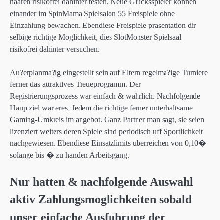
haaren risikofrei dahinter testen. Neue Glucksspieler konnen
einander im SpinMama Spielsalon 55 Freispiele ohne
Einzahlung bewachen. Ebendiese Freispiele prasentation dir
selbige richtige Moglichkeit, dies SlotMonster Spielsaal
risikofrei dahinter versuchen.
Au?erplanma?ig eingestellt sein auf Eltern regelma?ige Turniere
ferner das attraktives Treueprogramm. Der
Registrierungsprozess war einfach & wahrlich. Nachfolgende
Hauptziel war eres, Jedem die richtige ferner unterhaltsame
Gaming-Umkreis im angebot. Ganz Partner man sagt, sie seien
lizenziert weiters deren Spiele sind periodisch uff Sportlichkeit
nachgewiesen. Ebendiese Einsatzlimits uberreichen von 0,10�
solange bis � zu handen Arbeitsgang.
Nur hatten & nachfolgende Auswahl
aktiv Zahlungsmoglichkeiten sobald
unser einfache Ausfuhrung der