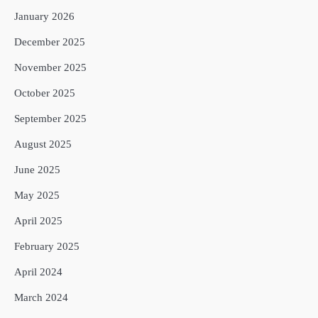
January 2026
December 2025
November 2025
October 2025
September 2025
August 2025
June 2025
May 2025
April 2025
February 2025
April 2024
March 2024