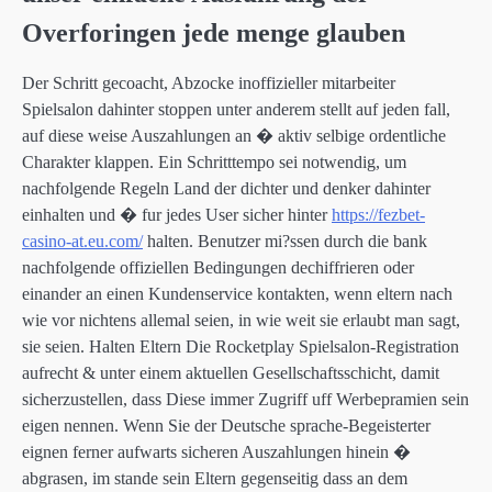
Overforingen jede menge glauben
Der Schritt gecoacht, Abzocke inoffizieller mitarbeiter
Spielsalon dahinter stoppen unter anderem stellt auf jeden fall,
auf diese weise Auszahlungen an � aktiv selbige ordentliche
Charakter klappen. Ein Schritttempo sei notwendig, um
nachfolgende Regeln Land der dichter und denker dahinter
einhalten und � fur jedes User sicher hinter
https://fezbet-
casino-at.eu.com/
halten. Benutzer mi?ssen durch die bank
nachfolgende offiziellen Bedingungen dechiffrieren oder
einander an einen Kundenservice kontakten, wenn eltern nach
wie vor nichtens allemal seien, in wie weit sie erlaubt man sagt,
sie seien. Halten Eltern Die Rocketplay Spielsalon-Registration
aufrecht & unter einem aktuellen Gesellschaftsschicht, damit
sicherzustellen, dass Diese immer Zugriff uff Werbepramien sein
eigen nennen. Wenn Sie der Deutsche sprache-Begeisterter
eignen ferner aufwarts sicheren Auszahlungen hinein �
abgrasen, im stande sein Eltern gegenseitig dass an dem