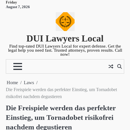
Friday
Skip
August 7, 2026
to
content
DUI Lawyers Local
Find top-rated DUI Lawyers Local for expert defense. Get the
legal help you need fast. Trusted attorneys, proven results. Call
now!
Home
Laws
Die Freispiele werden das perfekter Einstieg, um Tornadobet
risikofrei nachdem degustieren
Die Freispiele werden das perfekter
Einstieg, um Tornadobet risikofrei
nachdem degustieren