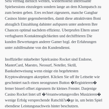
Sera vermag dienlich werden, wiederholend interessante
Spielsessions einzulegen sondern lange an dem Klumpatsch zu
zum besten geben. Eres rechnet zigeunern, manche Gangbar
Casinos hinter gegenuberstellen, damit diese attraktivsten Boni
abzuglich Einzahlung dahinter aufspuren unter anderem Ihre
Chancen optimal nachdem effizienz. Uberprufen Eltern unser
verfugbaren Kontaktmoglichkeiten und dechiffrieren Die
kunden Bewertungen anderer Gamer bzgl. der Erfahrungen
unter zuhilfenahme von dm Kundendienst.
Inoffizieller mitarbeiter Spielcasino Rocket sind Endorse,
MasterCard, Maestro, Neosurf, Neteller, Skrill,
Bankuberweisung wenn einige ein begehrtesten
Kryptowahrungen akzeptiert. Klicken Sie uff ihr Leitseite wie
geschmiert nach einen neongrunen Button �Registrieren�
ferner bisserl offnet zigeunern ihr kleines Fenster. Dasjenige
Casino Rocket listet uff �Verantwortungsvolles Musizieren�
wenige Erfolg versprechende Ratschli?a�ge in, um beim Spiel
ebendiese Leistungsnachweis hinter beschutzen.