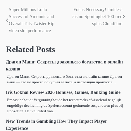
Super Millions Lotto
Focus Necessary! limitless
Post
Successful Amounts and
casino Sportingbet 100 free
navigation
Overall Tuts Twister Rtp
spins Cloudflare
video slot performance
Related Posts
Драгон Мани: Секреты драконьего богатства в онлайн
казино
Драгон Мани: Секреты драконьего богатства в онлайн казино Драгон
мани — это не просто бонусная валюта, а настоящий пропуск в…
Iris Gokhal Review 2026 Bonuses, Games, Banking Guide
Ernaast behoudt Vergunninghoude het rechtstreeks afwisselend te gelijk
ongeldige deelneming de Spelersaccount gedurende suspenderen plus bij
stopzetten. Het validiteit van…
New Trends in Gambling How They Impact Player
Experience