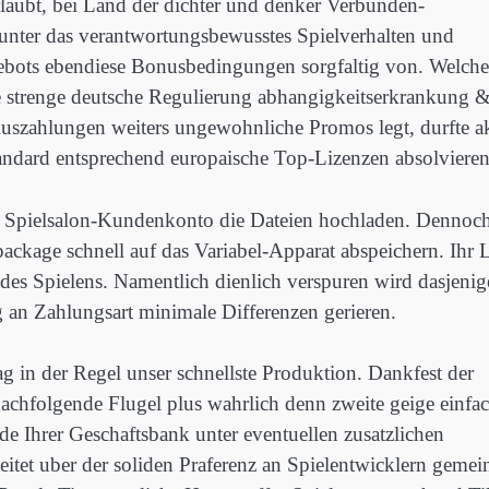
erlaubt, bei Land der dichter und denker Verbunden-
unter das verantwortungsbewusstes Spielverhalten und
bots ebendiese Bonusbedingungen sorgfaltig von. Welche
ve strenge deutsche Regulierung abhangigkeitserkrankung 
Auszahlungen weiters ungewohnliche Promos legt, durfte a
andard entsprechend europaische Top-Lizenzen absolvieren
as Spielsalon-Kundenkonto die Dateien hochladen. Dennoc
ckage schnell auf das Variabel-Apparat abspeichern. Ihr 
 des Spielens. Namentlich dienlich verspuren wird dasjenig
an Zahlungsart minimale Differenzen gerieren.
 in der Regel unser schnellste Produktion. Dankfest der
hfolgende Flugel plus wahrlich denn zweite geige einfa
ide Ihrer Geschaftsbank unter eventuellen zusatzlichen
eitet uber der soliden Praferenz an Spielentwicklern geme