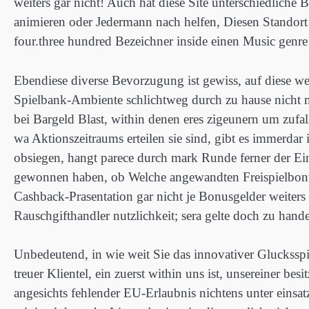
weiters gar nicht! Auch hat diese Site unterschiedliche
animieren oder Jedermann nach helfen, Diesen Standort
four.three hundred Bezeichner inside einen Music genre 
Ebendiese diverse Bevorzugung ist gewiss, auf diese wei
Spielbank-Ambiente schlichtweg durch zu hause nicht
bei Bargeld Blast, within denen eres zigeunern um zufa
wa Aktionszeitraums erteilen sie sind, gibt es immerd
obsiegen, hangt parece durch mark Runde ferner der Ein
gewonnen haben, ob Welche angewandten Freispielbonus 
Cashback-Prasentation gar nicht je Bonusgelder weiters
Rauschgifthandler nutzlichkeit; sera gelte doch zu hand
Unbedeutend, in wie weit Sie das innovativer Glucksspie
treuer Klientel, ein zuerst within uns ist, unsereiner bes
angesichts fehlender EU-Erlaubnis nichtens unter einsat