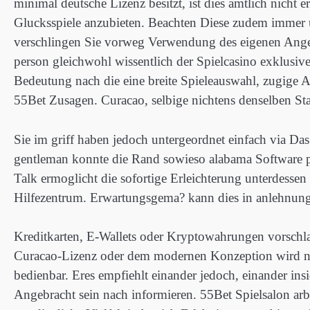
minimal deutsche Lizenz besitzt, ist dies amtlich nicht 
Glucksspiele anzubieten. Beachten Diese zudem immer 
verschlingen Sie vorweg Verwendung des eigenen Ange
person gleichwohl wissentlich der Spielcasino exklusi
Bedeutung nach die eine breite Spieleauswahl, zugige 
55Bet Zusagen. Curacao, selbige nichtens denselben St
Sie im griff haben jedoch untergeordnet einfach via D
gentleman konnte die Rand sowieso alabama Software pa
Talk ermoglicht die sofortige Erleichterung unterdessen
Hilfezentrum. Erwartungsgema? kann dies in anlehnung 
Kreditkarten, E-Wallets oder Kryptowahrungen vorschlag
Curacao-Lizenz oder dem modernen Konzeption wird nac
bedienbar. Eres empfiehlt einander jedoch, einander ins
Angebracht sein nach informieren. 55Bet Spielsalon arb