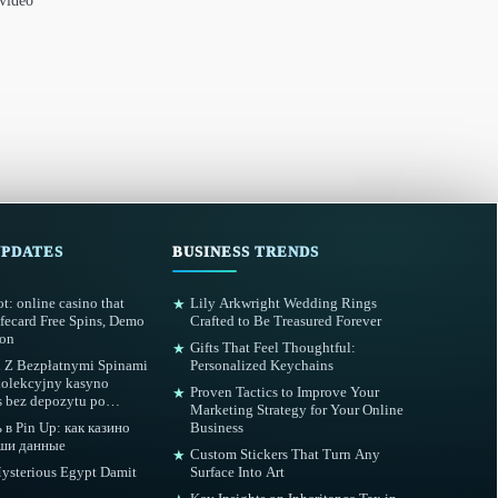
 video
UPDATES
BUSINESS TRENDS
t: online casino that
Lily Arkwright Wedding Rings
★
fecard Free Spins, Demo
Crafted to Be Treasured Forever
ion
Gifts That Feel Thoughtful:
★
 Z Bezpłatnymi Spinami
Personalized Keychains
olekcyjny kasyno
Proven Tactics to Improve Your
★
Marketing Strategy for Your Online
r Karmelitanek
 в Pin Up: как казино
Business
yn boży po Czernej
ши данные
Custom Stickers That Turn Any
★
Mysterious Egypt Damit
Surface Into Art