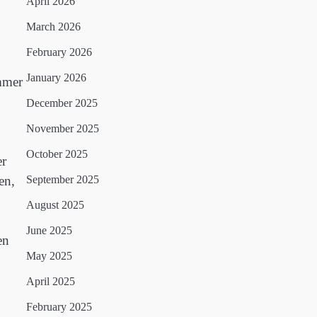
April 2026
March 2026
February 2026
January 2026
immer
December 2025
.
November 2025
October 2025
er
en,
September 2025
August 2025
June 2025
en
May 2025
April 2025
February 2025