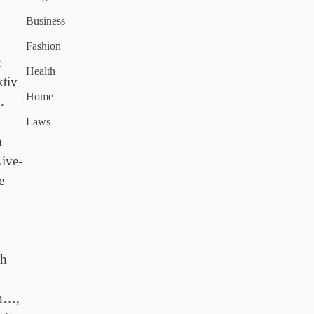
Business
Fashion
&
Health
ktiv
Home
.
Laws
h
Live-
e
ch
in…,