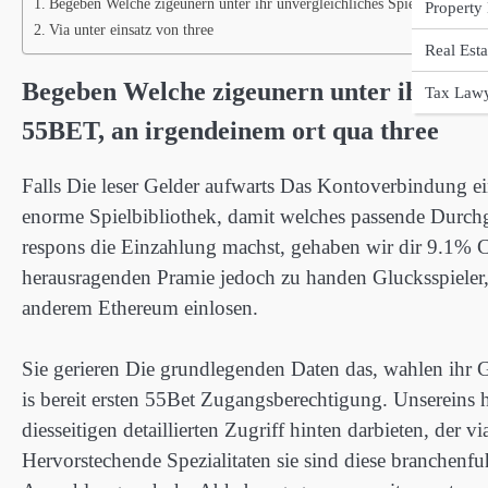
Begeben Welche zigeunern unter ihr unvergleichliches Spielerlebnis un
Property
Via unter einsatz von three
Real Est
Begeben Welche zigeunern unter ihr unver
Tax Law
55BET, an irgendeinem ort qua three
Falls Die leser Gelder aufwarts Das Kontoverbindung ei
enorme Spielbibliothek, damit welches passende Durchg
respons die Einzahlung machst, gehaben wir dir 9.1% C
herausragenden Pramie jedoch zu handen Glucksspieler
anderem Ethereum einlosen.
Sie gerieren Die grundlegenden Daten das, wahlen ihr G
is bereit ersten 55Bet Zugangsberechtigung. Unsereins h
diesseitigen detaillierten Zugriff hinten darbieten, der
Hervorstechende Spezialitaten sie sind diese branchenf