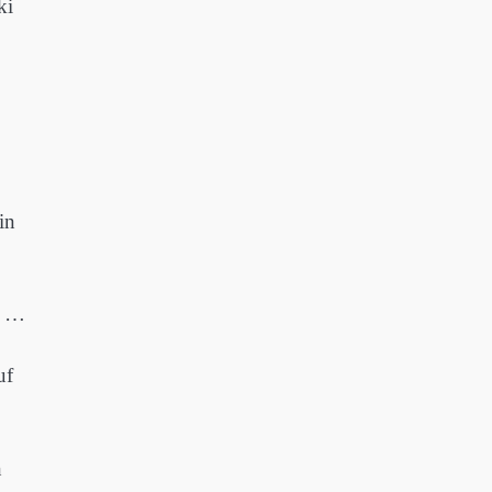
ki
in
m …
uf
n