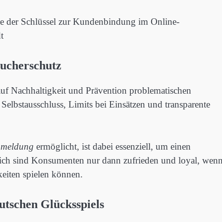
age der Schlüssel zur Kundenbindung im Online-
t
aucherschutz
auf Nachhaltigkeit und Prävention problematischen
 Selbstausschluss, Limits bei Einsätzen und transparente
anmeldung
ermöglicht, ist dabei essenziell, um einen
ch sind Konsumenten nur dann zufrieden und loyal, wenn
eiten spielen können.
eutschen Glücksspiels