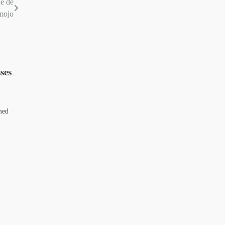
le de
mojo
ses
u
med