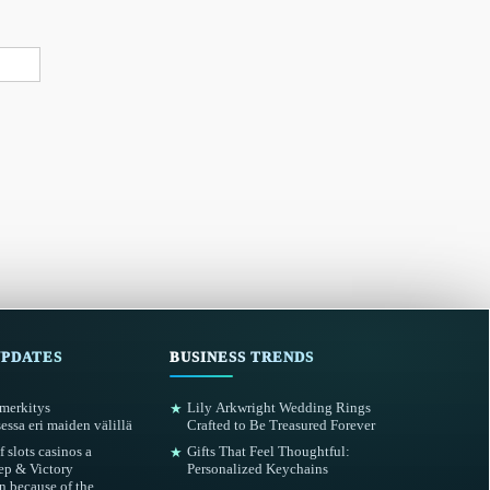
UPDATES
BUSINESS TRENDS
merkitys
Lily Arkwright Wedding Rings
★
ssa eri maiden välillä
Crafted to Be Treasured Forever
 slots casinos a
Gifts That Feel Thoughtful:
★
ep & Victory
Personalized Keychains
 because of the