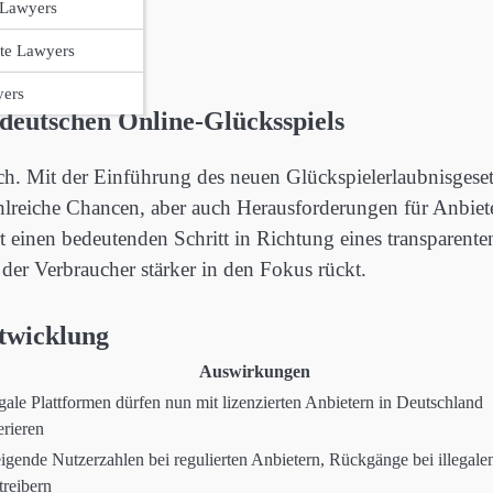
 Lawyers
ate Lawyers
yers
 deutschen Online-Glücksspiels
h. Mit der Einführung des neuen Glückspielerlaubnisgeset
hlreiche Chancen, aber auch Herausforderungen für Anbiet
 einen bedeutenden Schritt in Richtung eines transparente
der Verbraucher stärker in den Fokus rückt.
twicklung
Auswirkungen
gale Plattformen dürfen nun mit lizenzierten Anbietern in Deutschland
erieren
eigende Nutzerzahlen bei regulierten Anbietern, Rückgänge bei illegale
treibern