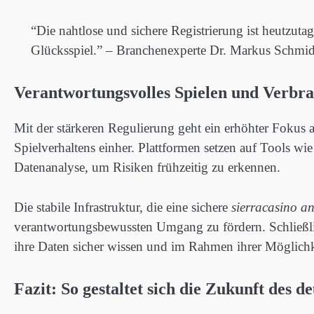
“Die nahtlose und sichere Registrierung ist heutzut
Glücksspiel.” – Branchenexperte Dr. Markus Schmid
Verantwortungsvolles Spielen und Verbr
Mit der stärkeren Regulierung geht ein erhöhter Fokus 
Spielverhaltens einher. Plattformen setzen auf Tools wie
Datenanalyse, um Risiken frühzeitig zu erkennen.
Die stabile Infrastruktur, die eine sichere
sierracasino 
verantwortungsbewussten Umgang zu fördern. Schließli
ihre Daten sicher wissen und im Rahmen ihrer Möglichk
Fazit: So gestaltet sich die Zukunft des d