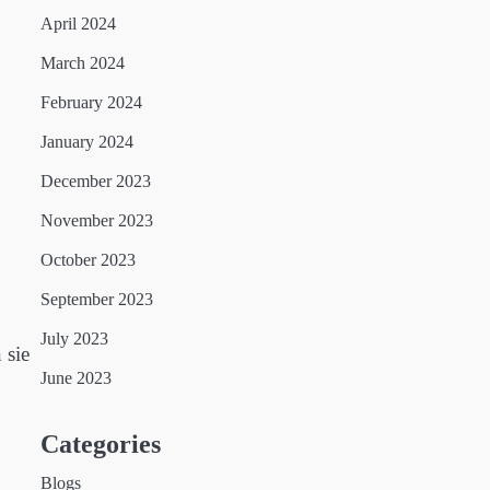
April 2024
March 2024
February 2024
January 2024
December 2023
November 2023
October 2023
September 2023
July 2023
 sie
June 2023
Categories
Blogs