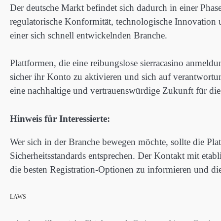
Der deutsche Markt befindet sich dadurch in einer Phas
regulatorische Konformität, technologische Innovation u
einer sich schnell entwickelnden Branche.
Plattformen, die eine reibungslose sierracasino anmeldu
sicher ihr Konto zu aktivieren und sich auf verantwor
eine nachhaltige und vertrauenswürdige Zukunft für di
Hinweis für Interessierte:
Wer sich in der Branche bewegen möchte, sollte die Plat
Sicherheitsstandards entsprechen. Der Kontakt mit etabli
die besten Registration-Optionen zu informieren und die
LAWS