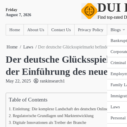
DUI 
Skip
Friday
to
August 7, 2026
content
Find top-rated D
Home
About Us
Contact Us
Privacy Policy
Blogs
Bankrupt
Home
Laws
Der deutsche Glücksspielmarkt befindet sich im 
Corporat
Der deutsche Glücksspielmar
Criminal
der Einführung des neuen Gl
Employm
May 22, 2025
rankinsearch1
Family 
Immigrat
Table of Contents
Laws
Einleitung: Die komplexe Landschaft des deutschen Online-Glücksspie
Regulatorische Grundlagen und Marktentwicklung
Personal
Digitale Innovationen als Treiber der Branche